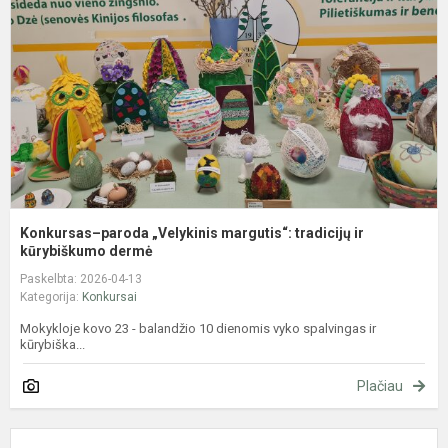
m
t
ir
k
Konkursas–paroda „Velykinis margutis“: tradicijų ir
kūrybiškumo dermė
Paskelbta: 2026-04-13
Kategorija:
Konkursai
Mokykloje kovo 23 - balandžio 10 dienomis vyko spalvingas ir
kūrybiška...
Plačiau
2