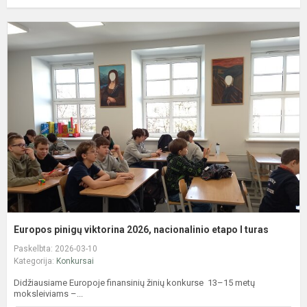
E
p
v
2
n
e
I
t
Europos pinigų viktorina 2026, nacionalinio etapo I turas
Paskelbta: 2026-03-10
Kategorija:
Konkursai
Didžiausiame Europoje finansinių žinių konkurse 13–15 metų
moksleiviams –...