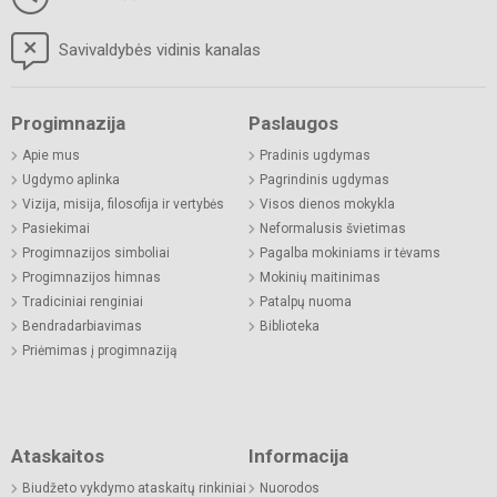
Savivaldybės vidinis kanalas
Progimnazija
Paslaugos
Apie mus
Pradinis ugdymas
Ugdymo aplinka
Pagrindinis ugdymas
Vizija, misija, filosofija ir vertybės
Visos dienos mokykla
Pasiekimai
Neformalusis švietimas
Progimnazijos simboliai
Pagalba mokiniams ir tėvams
Progimnazijos himnas
Mokinių maitinimas
Tradiciniai renginiai
Patalpų nuoma
Bendradarbiavimas
Biblioteka
Priėmimas į progimnaziją
Ataskaitos
Informacija
Biudžeto vykdymo ataskaitų rinkiniai
Nuorodos