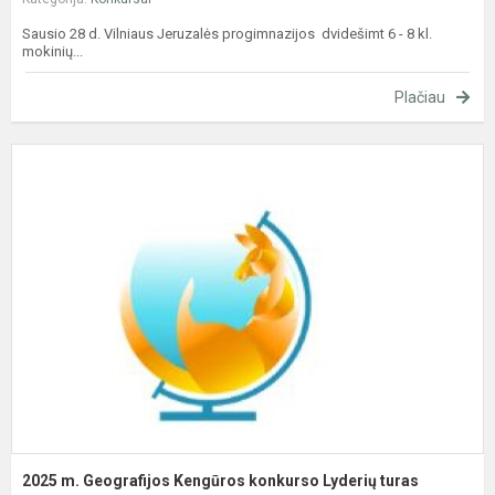
Sausio 28 d. Vilniaus Jeruzalės progimnazijos dvidešimt 6 - 8 kl.
mokinių...
Plačiau
2
m
G
K
k
L
t
2025 m. Geografijos Kengūros konkurso Lyderių turas