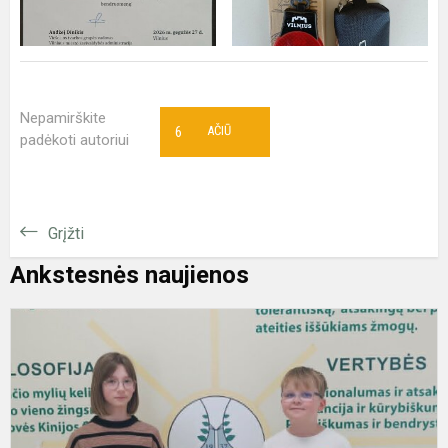
Nepamirškite
6
AČIŪ
padėkoti autoriui
Grįžti
Ankstesnės naujienos
J
t
a
m
g
m