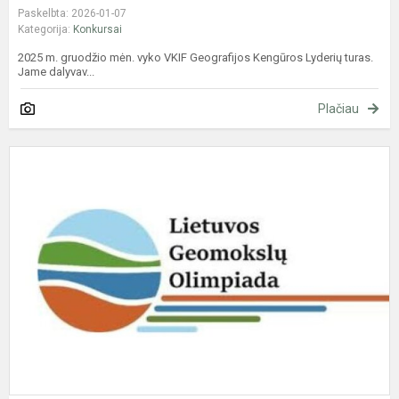
Paskelbta: 2026-01-07
Kategorija:
Konkursai
2025 m. gruodžio mėn. vyko VKIF Geografijos Kengūros Lyderių turas.
Jame dalyvav...
Plačiau
L
G
I
(
m
o
p
t
re