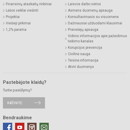
Finansinių ataskaitų rinkiniai
Laisvos darbo vietos
Lėšos veiklai viešinti
Asmens duomenų apsauga
Projektai
Konsultavimasis su visuomene
Viešieji pirkimai
Dažniausiai užduodami klausimai
1,2% parama
Pranešėjų apsauga
Vidinis informacijos apie pažeidimus
teikimo kanalas
Korupcijos prevencija
Civilinė sauga
Teisinė informacija
Atviri duomenys
Pastebėjote klaidų?
Turite pasiūlymų?
RAŠYKITE
Bendraukime