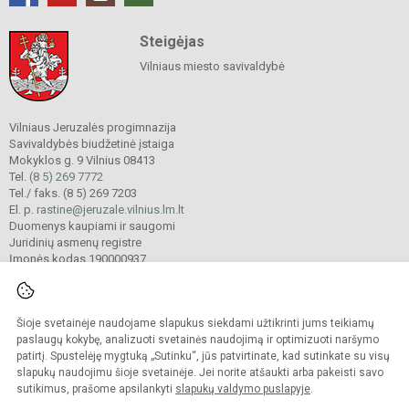
Steigėjas
Vilniaus miesto savivaldybė
Vilniaus Jeruzalės progimnazija
Savivaldybės biudžetinė įstaiga
Mokyklos g. 9 Vilnius 08413
Tel.
(8 5) 269 7772
Tel./ faks. (8 5) 269 7203
El. p.
rastine@jeruzale.vilnius.lm.lt
Duomenys kaupiami ir saugomi
Juridinių asmenų registre
Įmonės kodas 190000937
Šioje svetainėje naudojame slapukus siekdami užtikrinti jums teikiamų
© 2024. Vilniaus Jeruzalės progimnazija. Visos teisės saugomos.
Kopijuoti turinį be raštiško gimnazijos sutikimo griežtai draudžiama.
paslaugų kokybę, analizuoti svetainės naudojimą ir optimizuoti naršymo
patirtį. Spustelėję mygtuką „Sutinku“, jūs patvirtinate, kad sutinkate su visų
Prieinamumo paraiška
Slapukų valdymas
slapukų naudojimu šioje svetainėje. Jei norite atšaukti arba pakeisti savo
sutikimus, prašome apsilankyti
slapukų valdymo puslapyje
.
Sumanus būdas atnaujinti
mokyklos interneto