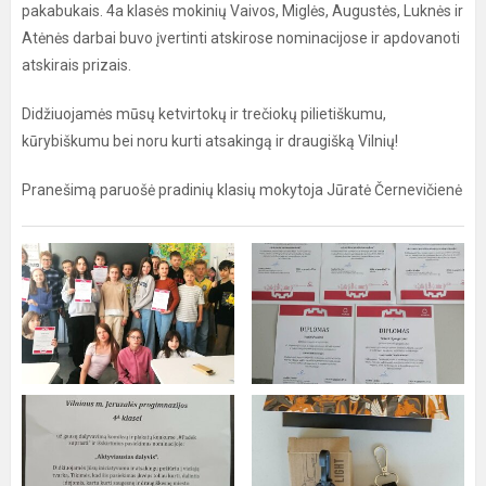
pakabukais. 4a klasės mokinių Vaivos, Miglės, Augustės, Luknės ir
Atėnės darbai buvo įvertinti atskirose nominacijose ir apdovanoti
atskirais prizais.
Didžiuojamės mūsų ketvirtokų ir trečiokų pilietiškumu,
kūrybiškumu bei noru kurti atsakingą ir draugišką Vilnių!
Pranešimą paruošė pradinių klasių mokytoja Jūratė Černevičienė