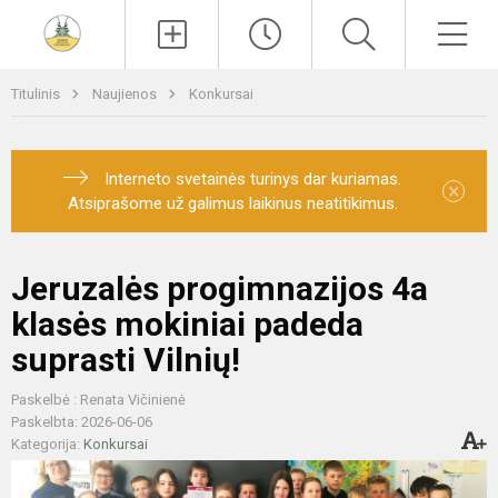
Paieška
Men
Titulinis
Naujienos
Konkursai
Interneto svetainės turinys dar kuriamas.
×
Atsiprašome už galimus laikinus neatitikimus.
Jeruzalės progimnazijos 4a
klasės mokiniai padeda
suprasti Vilnių!
Paskelbė : Renata Vičinienė
Paskelbta: 2026-06-06
Kategorija:
Konkursai