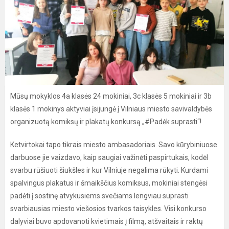
Mūsų mokyklos 4a klasės 24 mokiniai, 3c klasės 5 mokiniai ir 3b
klasės 1 mokinys aktyviai įsijungė į Vilniaus miesto savivaldybės
organizuotą komiksų ir plakatų konkursą „#Padėk suprasti“!
Ketvirtokai tapo tikrais miesto ambasadoriais. Savo kūrybiniuose
darbuose jie vaizdavo, kaip saugiai važinėti paspirtukais, kodėl
svarbu rūšiuoti šiukšles ir kur Vilniuje negalima rūkyti. Kurdami
spalvingus plakatus ir šmaikščius komiksus, mokiniai stengėsi
padėti į sostinę atvykusiems svečiams lengviau suprasti
svarbiausias miesto viešosios tvarkos taisykles. Visi konkurso
dalyviai buvo apdovanoti kvietimais į filmą, atšvaitais ir raktų