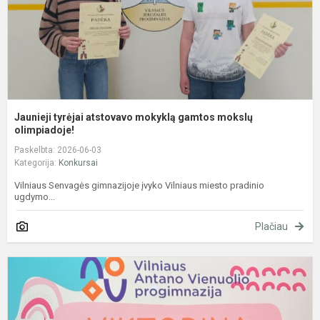
o
Jaunieji tyrėjai atstovavo mokyklą gamtos mokslų
olimpiadoje!
Paskelbta: 2026-06-03
Kategorija:
Konkursai
Vilniaus Senvagės gimnazijoje įvyko Vilniaus miesto pradinio
ugdymo...
Plačiau
V
,
m