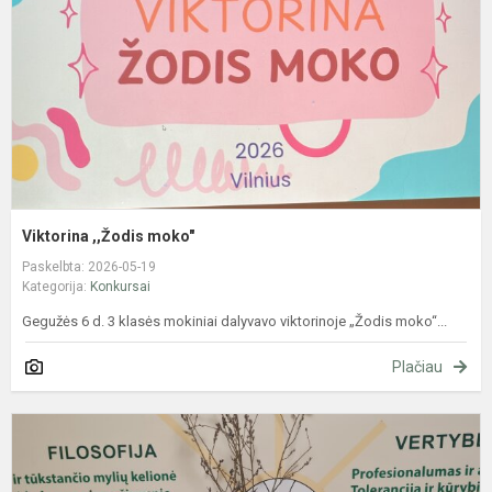
Viktorina ,,Žodis moko"
Paskelbta: 2026-05-19
Kategorija:
Konkursai
Gegužės 6 d. 3 klasės mokiniai dalyvavo viktorinoje „Žodis moko“...
Plačiau
K
p
„