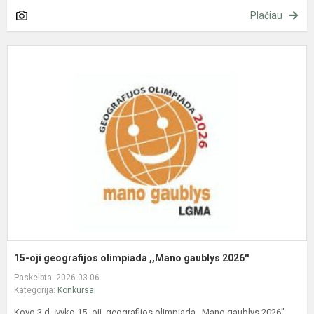
Plačiau
1
oj
g
o
,
g
2
15-oji geografijos olimpiada ,,Mano gaublys 2026''
Paskelbta: 2026-03-06
Kategorija:
Konkursai
Kovo 3 d. įvyko 15 -oji geografijos olimpiada ,,Mano gaublys 2026''.