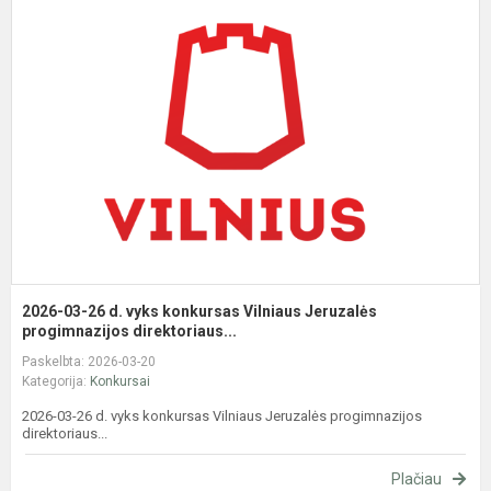
0
2
d
v
k
V
J
p
2026-03-26 d. vyks konkursas Vilniaus Jeruzalės
progimnazijos direktoriaus...
Paskelbta: 2026-03-20
Kategorija:
Konkursai
2026-03-26 d. vyks konkursas Vilniaus Jeruzalės progimnazijos
direktoriaus...
Plačiau