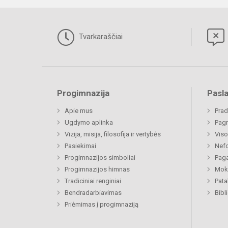
Tvarkaraščiai
Progimnazija
Pasl
Apie mus
Prad
Ugdymo aplinka
Pagr
Vizija, misija, filosofija ir vertybės
Viso
Pasiekimai
Nefo
Progimnazijos simboliai
Paga
Progimnazijos himnas
Moki
Tradiciniai renginiai
Pat
Bendradarbiavimas
Bibl
Priėmimas į progimnaziją