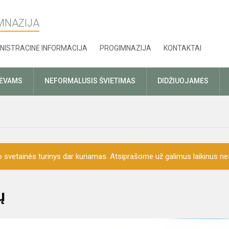
MNAZIJA
NISTRACINĖ INFORMACIJA
PROGIMNAZIJA
KONTAKTAI
TĖVAMS
NEFORMALUSIS ŠVIETIMAS
DIDŽIUOJAMĖS
o svetainės turinys dar kuriamas. Atsiprašome už galimus laikinus nea
ų