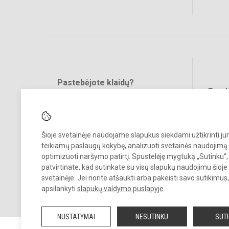
Pastebėjote klaidų?
Bend
Turite pasiūlymų?
RAŠYKITE
Šioje svetainėje naudojame slapukus siekdami užtikrinti j
teikiamų paslaugų kokybę, analizuoti svetainės naudojimą 
optimizuoti naršymo patirtį. Spustelėję mygtuką „Sutinku“,
patvirtinate, kad sutinkate su visų slapukų naudojimu šioje
svetainėje. Jei norite atšaukti arba pakeisti savo sutikimu
© 2024. Vilniaus Jeruzalės progimnazija. Visos teisės saugomos.
apsilankyti
slapukų valdymo puslapyje
.
Kopijuoti turinį be raštiško gimnazijos sutikimo griežtai draudžiama.
NUSTATYMAI
NESUTINKU
SUT