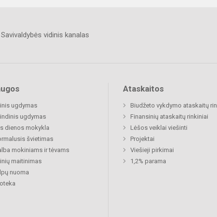
Savivaldybės vidinis kanalas
augos
Ataskaitos
inis ugdymas
Biudžeto vykdymo ataskaitų rin
indinis ugdymas
Finansinių ataskaitų rinkiniai
s dienos mokykla
Lėšos veiklai viešinti
rmalusis švietimas
Projektai
lba mokiniams ir tėvams
Viešieji pirkimai
nių maitinimas
1,2% parama
alpų nuoma
ioteka