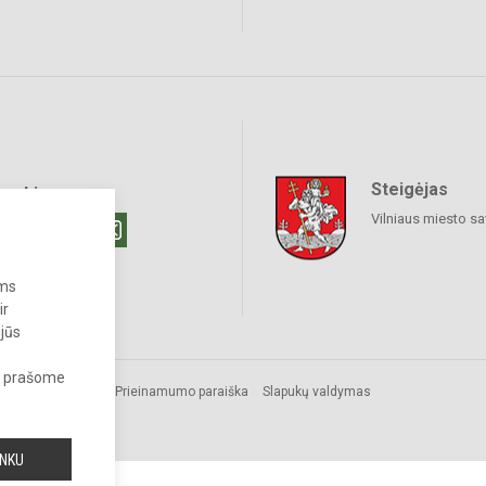
Steigėjas
raukime
Vilniaus miesto sa
ums
ir
 jūs
s, prašome
Prieinamumo paraiška
Slapukų valdymas
INKU