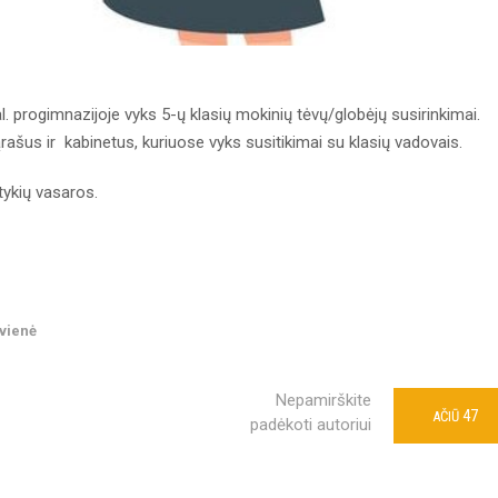
. progimnazijoje vyks 5-ų klasių mokinių tėvų/globėjų susirinkimai.
rašus ir kabinetus, kuriuose vyks susitikimai su klasių vadovais.
tykių vasaros.
vienė
Nepamirškite
47
AČIŪ
padėkoti autoriui