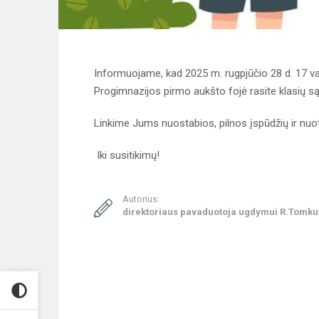
Informuojame, kad 2025 m. rugpjūčio 28 d. 17 val
Progimnazijos pirmo aukšto fojė rasite klasių są
Linkime Jums nuostabios, pilnos įspūdžių ir nuo
Iki susitikimų!
Autorius:
direktoriaus pavaduotoja ugdymui R.Tomku