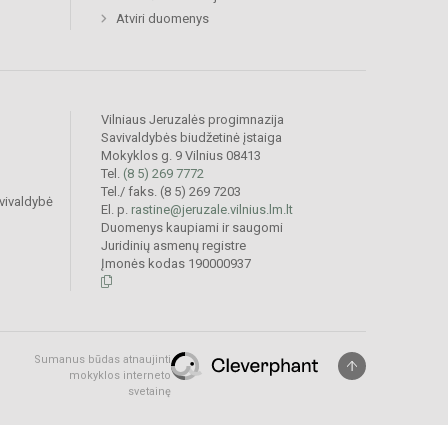
Atviri duomenys
Vilniaus Jeruzalės progimnazija
Savivaldybės biudžetinė įstaiga
Mokyklos g. 9 Vilnius 08413
Tel.
(8 5) 269 7772
Tel./ faks. (8 5) 269 7203
vivaldybė
El. p.
rastine@jeruzale.vilnius.lm.lt
Duomenys kaupiami ir saugomi
Juridinių asmenų registre
Įmonės kodas 190000937
Sumanus būdas atnaujinti
mokyklos interneto
svetainę