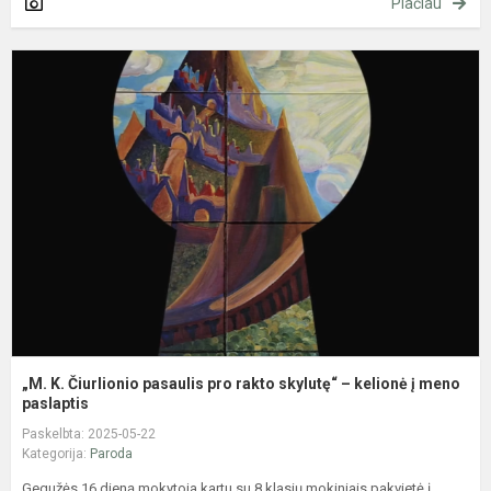
Plačiau
„
K
Č
p
p
r
s
–
k
į
m.
„M. K. Čiurlionio pasaulis pro rakto skylutę“ – kelionė į meno
paslaptis
Paskelbta: 2025-05-22
Kategorija:
Paroda
Gegužės 16 dieną mokytoja kartu su 8 klasių mokiniais pakvietė į