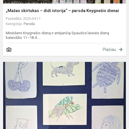
„Mažas skirtukas – didi istorija“ – paroda Knygnešio dienai
Paskelbta: 2025-04-11
Kategorija:
Paroda
Minėdami Knygnešio dieną ir artėjančią Spaudos laisvės dieną
balandžio 11–18 d....
Plačiau
T
v
k
d
p
–
m
k
pa