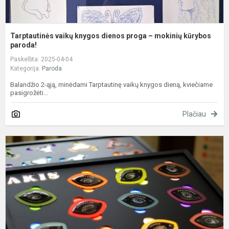
Tarptautinės vaikų knygos dienos proga – mokinių kūrybos
paroda!
Paskelbta: 2025-04-04
Kategorija:
Paroda
Balandžio 2-ąją, minėdami Tarptautinę vaikų knygos dieną, kviečiame
pasigrožėti...
Plačiau
E
p
"
L
k
r