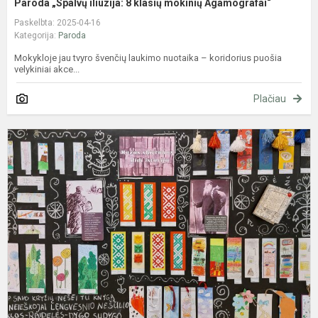
Paroda „Spalvų iliuzija: 8 klasių mokinių Agamografai“
Paskelbta: 2025-04-16
Kategorija:
Paroda
Mokykloje jau tvyro švenčių laukimo nuotaika – koridorius puošia
velykiniai akce...
Plačiau
„
s
–
d
i
–
p
K
d