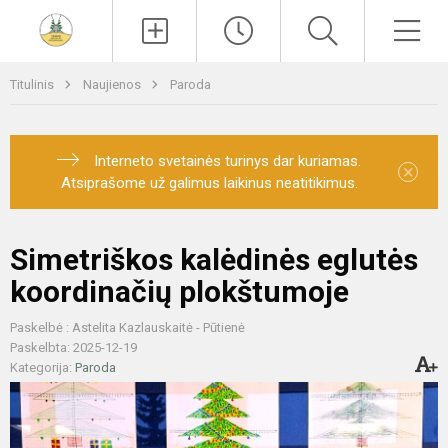
Paieška
Men
Titulinis
Naujienos
Paroda
Interneto svetainės turinys dar kuriamas.
×
Atsiprašome už galimus laikinus neatitikimus.
Simetriškos kalėdinės eglutės
koordinačių plokštumoje
Paskelbė : Astelita Kazlauskaitė - Pūtienė
Paskelbta: 2025-12-19
Kategorija:
Paroda