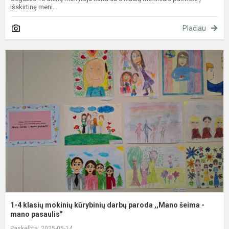
išskirtinę meni...
Plačiau
1
4
k
m
k
d
p
,
š
-
m
1-4 klasių mokinių kūrybinių darbų paroda ,,Mano šeima -
mano pasaulis"
Paskelbta: 2025-05-14