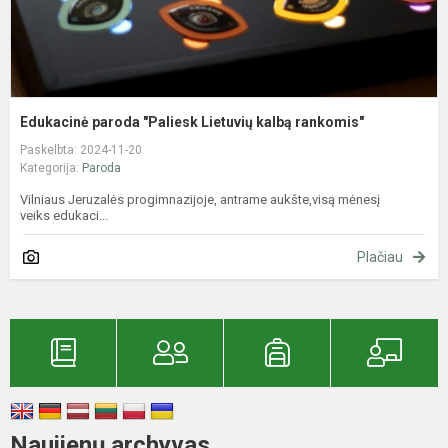
Edukacinė paroda "Paliesk Lietuvių kalbą rankomis"
Paskelbta: 2024-11-20
Kategorija:
Paroda
Vilniaus Jeruzalės progimnazijoje, antrame aukšte,visą mėnesį
veiks edukaci...
Plačiau
Naujienų archyvas