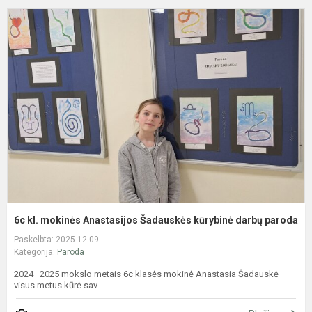
6
kl
m
A
Š
k
d
p
6c kl. mokinės Anastasijos Šadauskės kūrybinė darbų paroda
Paskelbta: 2025-12-09
Kategorija:
Paroda
2024–2025 mokslo metais 6c klasės mokinė Anastasia Šadauskė
visus metus kūrė sav...