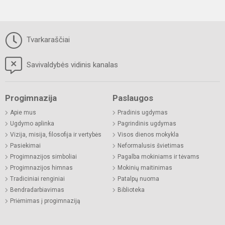
Tvarkaraščiai
Savivaldybės vidinis kanalas
Progimnazija
Paslaugos
Apie mus
Pradinis ugdymas
Ugdymo aplinka
Pagrindinis ugdymas
Vizija, misija, filosofija ir vertybės
Visos dienos mokykla
Pasiekimai
Neformalusis švietimas
Progimnazijos simboliai
Pagalba mokiniams ir tėvams
Progimnazijos himnas
Mokinių maitinimas
Tradiciniai renginiai
Patalpų nuoma
Bendradarbiavimas
Biblioteka
Priėmimas į progimnaziją