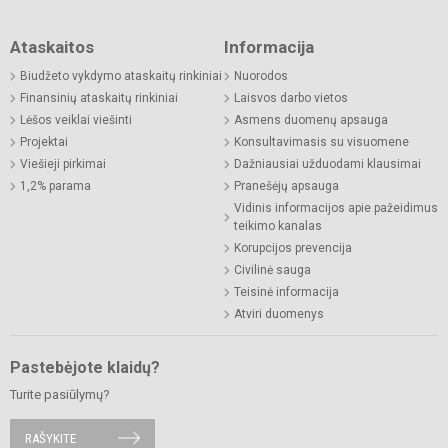
Ataskaitos
Informacija
Biudžeto vykdymo ataskaitų rinkiniai
Nuorodos
Finansinių ataskaitų rinkiniai
Laisvos darbo vietos
Lėšos veiklai viešinti
Asmens duomenų apsauga
Projektai
Konsultavimasis su visuomene
Viešieji pirkimai
Dažniausiai užduodami klausimai
1,2% parama
Pranešėjų apsauga
Vidinis informacijos apie pažeidimus
teikimo kanalas
Korupcijos prevencija
Civilinė sauga
Teisinė informacija
Atviri duomenys
Pastebėjote klaidų?
Turite pasiūlymų?
RAŠYKITE