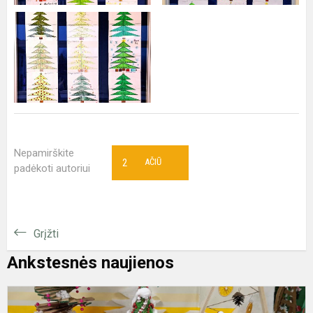
Nepamirškite
2
AČIŪ
padėkoti autoriui
Grįžti
Ankstesnės naujienos
P
p