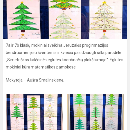
7a ir 7b klasių mokiniai sveikina Jeruzalės progimnazijos
bendruomenę su šventėmis ir kviečia pasidžiaugti šilta parodėle
„Simetriškos kalėdinės eglutės koordinačių plokštumoje“. Eglutes
mokiniai kūrė matematikos pamokose.
Mokytoja – Aušra Smalinskienė.