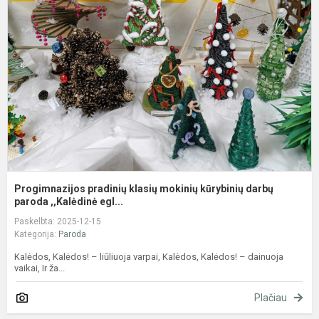
k
m
k
d
p
Progimnazijos pradinių klasių mokinių kūrybinių darbų
paroda ,,Kalėdinė egl...
Paskelbta: 2025-12-15
Kategorija:
Paroda
Kalėdos, Kalėdos! – liūliuoja varpai, Kalėdos, Kalėdos! – dainuoja
vaikai, Ir ža...
Plačiau