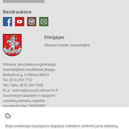
Bendraukime
Steigėjas
Vilniaus miesto savivaldybė
Vilniaus Jeruzalės progimnazija
Savivaldybės biudžetinė įstaiga
Mokyklos g. 9 Vilnius 08413
Tel.
(8 5) 269 7772
Tel./ faks. (8 5) 269 7203
El. p.
rastine@jeruzale.vilnius.lm.lt
Duomenys kaupiami ir saugomi
Juridinių asmenų registre
Įmonės kodas 190000937
Šioje svetainėje naudojame slapukus siekdami užtikrinti jums teikiamų
© 2024. Vilniaus Jeruzalės progimnazija. Visos teisės saugomos.