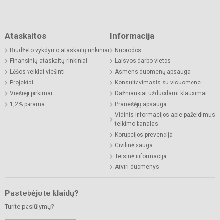
Ataskaitos
Informacija
Biudžeto vykdymo ataskaitų rinkiniai
Nuorodos
Finansinių ataskaitų rinkiniai
Laisvos darbo vietos
Lėšos veiklai viešinti
Asmens duomenų apsauga
Projektai
Konsultavimasis su visuomene
Viešieji pirkimai
Dažniausiai užduodami klausimai
1,2% parama
Pranešėjų apsauga
Vidinis informacijos apie pažeidimus
teikimo kanalas
Korupcijos prevencija
Civilinė sauga
Teisinė informacija
Atviri duomenys
Pastebėjote klaidų?
Turite pasiūlymų?