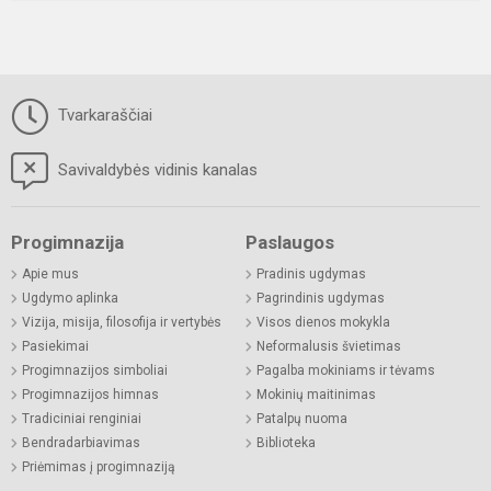
Tvarkaraščiai
Savivaldybės vidinis kanalas
Progimnazija
Paslaugos
Apie mus
Pradinis ugdymas
Ugdymo aplinka
Pagrindinis ugdymas
Vizija, misija, filosofija ir vertybės
Visos dienos mokykla
Pasiekimai
Neformalusis švietimas
Progimnazijos simboliai
Pagalba mokiniams ir tėvams
Progimnazijos himnas
Mokinių maitinimas
Tradiciniai renginiai
Patalpų nuoma
Bendradarbiavimas
Biblioteka
Priėmimas į progimnaziją