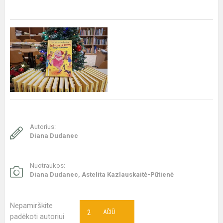
Autorius:
Diana Dudanec
Nuotraukos:
Diana Dudanec, Astelita Kazlauskaitė-Pūtienė
Nepamirškite
2
AČIŪ
padėkoti autoriui