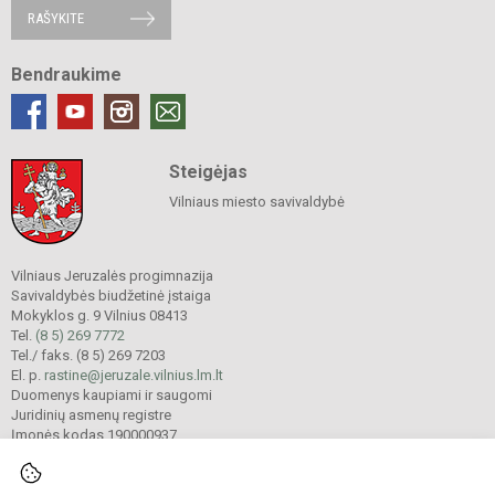
RAŠYKITE
Bendraukime
Steigėjas
Vilniaus miesto savivaldybė
Vilniaus Jeruzalės progimnazija
Savivaldybės biudžetinė įstaiga
Mokyklos g. 9 Vilnius 08413
Tel.
(8 5) 269 7772
Tel./ faks. (8 5) 269 7203
El. p.
rastine@jeruzale.vilnius.lm.lt
Duomenys kaupiami ir saugomi
Juridinių asmenų registre
Įmonės kodas 190000937