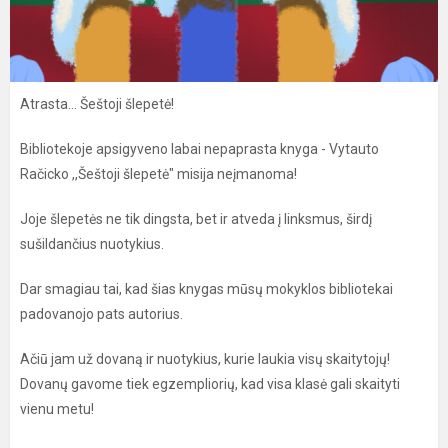
Atrasta... Šeštoji šlepetė!
Bibliotekoje apsigyveno labai nepaprasta knyga - Vytauto
Račicko ,,Šeštoji šlepetė" misija neįmanoma!
Joje šlepetės ne tik dingsta, bet ir atveda į linksmus, širdį
sušildančius nuotykius.
Dar smagiau tai, kad šias knygas mūsų mokyklos bibliotekai
padovanojo pats autorius.
Ačiū jam už dovaną ir nuotykius, kurie laukia visų skaitytojų!
Dovanų gavome tiek egzempliorių, kad visa klasė gali skaityti
vienu metu!