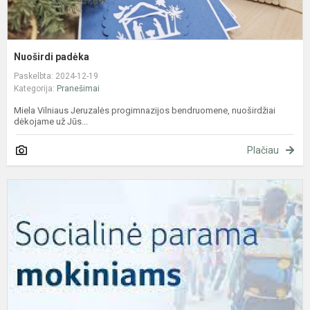
Nuoširdi padėka
Paskelbta: 2024-12-19
Kategorija:
Pranešimai
Miela Vilniaus Jeruzalės progimnazijos bendruomene, nuoširdžiai
dėkojame už Jūs...
Plačiau
S
p
m
2
2
m
m