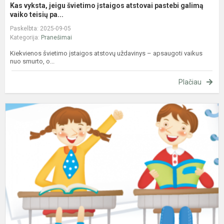
Kas vyksta, jeigu švietimo įstaigos atstovai pastebi galimą
vaiko teisių pa...
Paskelbta: 2025-09-05
Kategorija:
Pranešimai
Kiekvienos švietimo įstaigos atstovų uždavinys – apsaugoti vaikus
nuo smurto, o...
Plačiau
S
1
ų
5
ų
k
s
ir
n
m