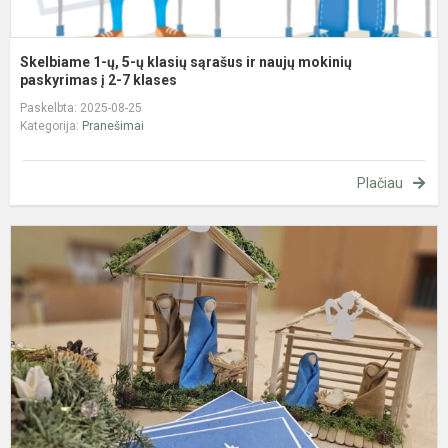
p
Skelbiame 1-ų, 5-ų klasių sąrašus ir naujų mokinių
paskyrimas į 2-7 klases
Paskelbta: 2025-08-25
Kategorija:
Pranešimai
Plačiau
N
p