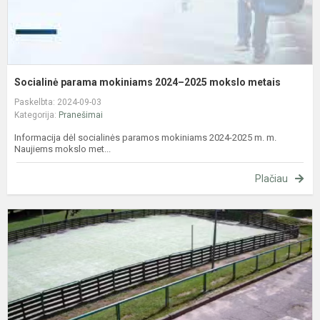
Socialinė parama mokiniams 2024–2025 mokslo metais
Paskelbta: 2024-09-03
Kategorija:
Pranešimai
Informacija dėl socialinės paramos mokiniams 2024-2025 m. m.
Naujiems mokslo met...
Plačiau
S
d
J
p
a