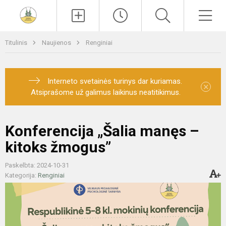
Paieška
Men
Titulinis
Naujienos
Renginiai
Interneto svetainės turinys dar kuriamas.
×
Atsiprašome už galimus laikinus neatitikimus.
Konferencija „Šalia manęs –
kitoks žmogus”
Paskelbta: 2024-10-31
Kategorija:
Renginiai