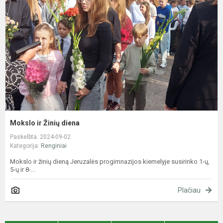
Ž
d
Mokslo ir Žinių diena
Paskelbta: 2024-09-02
Kategorija:
Renginiai
Mokslo ir žinių dieną Jeruzalės progimnazijos kiemelyje susirinko 1-ų,
5-ų ir 8-...
Plačiau