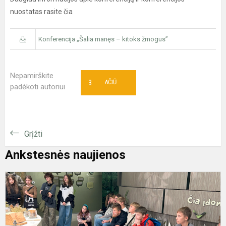
nuostatas rasite čia
Konferencija „Šalia manęs – kitoks žmogus”
Nepamirškite
3
AČIŪ
padėkoti autoriui
Grįžti
Ankstesnės naujienos
G
p
s
k
m