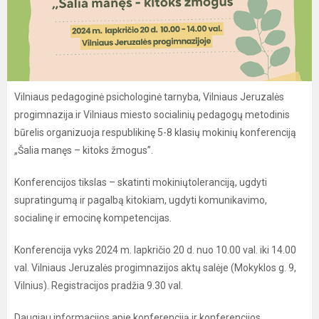
Vilniaus pedagoginė psichologinė tarnyba, Vilniaus Jeruzalės
progimnazija ir Vilniaus miesto socialinių pedagogų metodinis
būrelis organizuoja respublikinę 5-8 klasių mokinių konferenciją
„Šalia manęs – kitoks žmogus”.
Konferencijos tikslas – skatinti mokiniųtoleranciją, ugdyti
supratingumą ir pagalbą kitokiam, ugdyti komunikavimo,
socialinę ir emocinę kompetencijas.
Konferencija vyks 2024 m. lapkričio 20 d. nuo 10.00 val. iki 14.00
val. Vilniaus Jeruzalės progimnazijos aktų salėje (Mokyklos g. 9,
Vilnius). Registracijos pradžia 9.30 val.
Daugiau informacijos apie konferenciją ir konferencijos