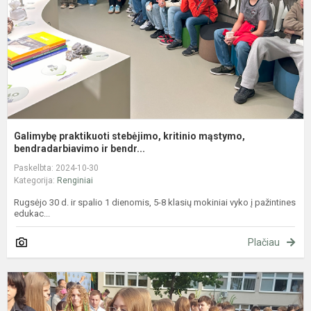
b
Galimybę praktikuoti stebėjimo, kritinio mąstymo,
bendradarbiavimo ir bendr...
Paskelbta: 2024-10-30
Kategorija:
Renginiai
Rugsėjo 30 d. ir spalio 1 dienomis, 5-8 klasių mokiniai vyko į pažintines
edukac...
Plačiau
M
ir