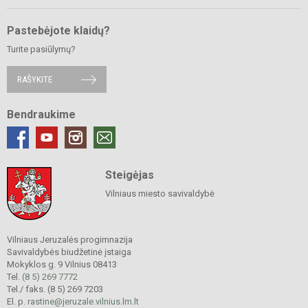
Pastebėjote klaidų?
Turite pasiūlymų?
RAŠYKITE
Bendraukime
Steigėjas
Vilniaus miesto savivaldybė
Vilniaus Jeruzalės progimnazija
Savivaldybės biudžetinė įstaiga
Mokyklos g. 9 Vilnius 08413
Tel.
(8 5) 269 7772
Tel./ faks. (8 5) 269 7203
El. p.
rastine@jeruzale.vilnius.lm.lt