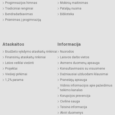
Progimnazijos himnas
Mokinių maitinimas
Tradiciniai renginiai
Patalpų nuoma
Bendradarbiavimas
Biblioteka
Priėmimas į progimnaziją
Ataskaitos
Informacija
Biudžeto vykdymo ataskaitų rinkiniai
Nuorodos
Finansinių ataskaitų rinkiniai
Laisvos darbo vietos
Lėšos veiklai viešinti
Asmens duomenų apsauga
Projektai
Konsultavimasis su visuomene
Viešieji pirkimai
Dažniausiai užduodami klausimai
1,2% parama
Pranešėjų apsauga
Vidinis informacijos apie pažeidimus
teikimo kanalas
Korupcijos prevencija
Civilinė sauga
Teisinė informacija
Atviri duomenys