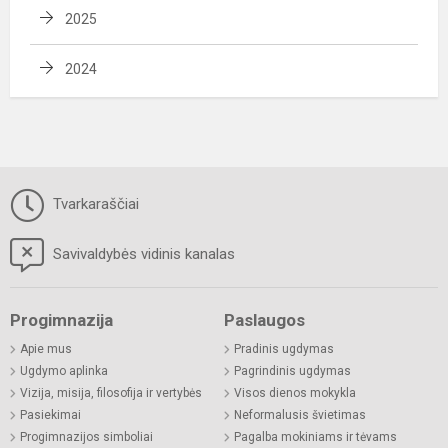
2025
2024
Tvarkaraščiai
Savivaldybės vidinis kanalas
Progimnazija
Paslaugos
Apie mus
Pradinis ugdymas
Ugdymo aplinka
Pagrindinis ugdymas
Vizija, misija, filosofija ir vertybės
Visos dienos mokykla
Pasiekimai
Neformalusis švietimas
Progimnazijos simboliai
Pagalba mokiniams ir tėvams