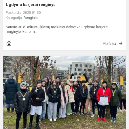
Ugdymo karjerai renginys
Paskelbta: 2025-01-30
Kategorija:
Renginiai
Sausio 30 d. aštuntų klasių mokiniai dalyvavo ugdymo karjerai
renginyje, kurio m...
Plačiau
T
p
b
,
ir
m
k
2