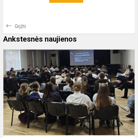
Grįžti
Ankstesnės naujienos
U
k
r