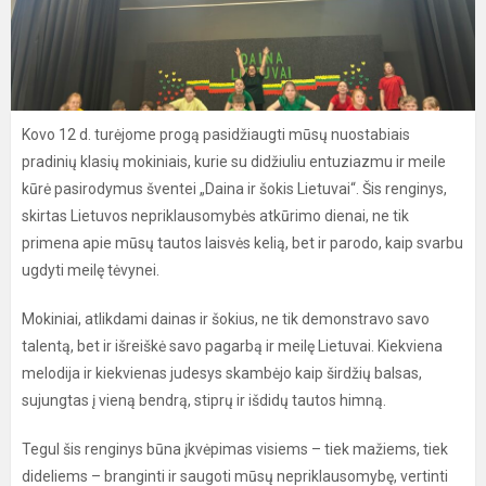
Kovo 12 d. turėjome progą pasidžiaugti mūsų nuostabiais
pradinių klasių mokiniais, kurie su didžiuliu entuziazmu ir meile
kūrė pasirodymus šventei „Daina ir šokis Lietuvai“. Šis renginys,
skirtas Lietuvos nepriklausomybės atkūrimo dienai, ne tik
primena apie mūsų tautos laisvės kelią, bet ir parodo, kaip svarbu
ugdyti meilę tėvynei.
Mokiniai, atlikdami dainas ir šokius, ne tik demonstravo savo
talentą, bet ir išreiškė savo pagarbą ir meilę Lietuvai. Kiekviena
melodija ir kiekvienas judesys skambėjo kaip širdžių balsas,
sujungtas į vieną bendrą, stiprų ir išdidų tautos himną.
Tegul šis renginys būna įkvėpimas visiems – tiek mažiems, tiek
dideliems – branginti ir saugoti mūsų nepriklausomybę, vertinti