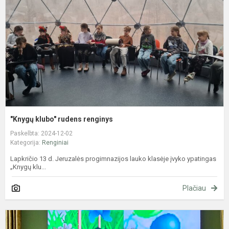
r
"Knygų klubo" rudens renginys
Paskelbta: 2024-12-02
Kategorija:
Renginiai
Lapkričio 13 d. Jeruzalės progimnazijos lauko klasėje įvyko ypatingas
„Knygų klu...
Plačiau
T
t