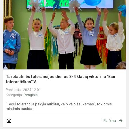
d
3
4
k
v
"
Tarptautinės tolerancijos dienos 3-4 klasių viktorina "Esu
tolerantiškas" V...
Paskelbta: 2024-12-01
Kategorija:
Renginiai
"Tegul tolerancija pakyla aukštai, kaip vėjo šauksmas", tokiomis
mintimis pasida...
Plačiau