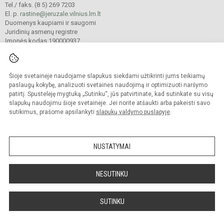
Tel./ faks. (8 5) 269 7203
El. p.
rastine@jeruzale.vilnius.lm.lt
Duomenys kaupiami ir saugomi
Juridinių asmenų registre
Įmonės kodas 190000937
Šioje svetainėje naudojame slapukus siekdami užtikrinti jums teikiamų
© 2024. Vilniaus Jeruzalės progimnazija. Visos teisės saugomos.
Kopijuoti turinį be raštiško gimnazijos sutikimo griežtai draudžiama.
paslaugų kokybę, analizuoti svetainės naudojimą ir optimizuoti naršymo
patirtį. Spustelėję mygtuką „Sutinku“, jūs patvirtinate, kad sutinkate su visų
Prieinamumo paraiška
Slapukų valdymas
slapukų naudojimu šioje svetainėje. Jei norite atšaukti arba pakeisti savo
sutikimus, prašome apsilankyti
slapukų valdymo puslapyje
.
Sumanus būdas atnaujinti
mokyklos interneto
svetainę
NUSTATYMAI
NESUTINKU
SUTINKU