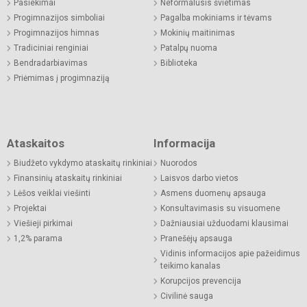
Pasiekimai
Neformalusis švietimas
Progimnazijos simboliai
Pagalba mokiniams ir tėvams
Progimnazijos himnas
Mokinių maitinimas
Tradiciniai renginiai
Patalpų nuoma
Bendradarbiavimas
Biblioteka
Priėmimas į progimnaziją
Ataskaitos
Informacija
Biudžeto vykdymo ataskaitų rinkiniai
Nuorodos
Finansinių ataskaitų rinkiniai
Laisvos darbo vietos
Lėšos veiklai viešinti
Asmens duomenų apsauga
Projektai
Konsultavimasis su visuomene
Viešieji pirkimai
Dažniausiai užduodami klausimai
1,2% parama
Pranešėjų apsauga
Vidinis informacijos apie pažeidimus
teikimo kanalas
Korupcijos prevencija
Civilinė sauga