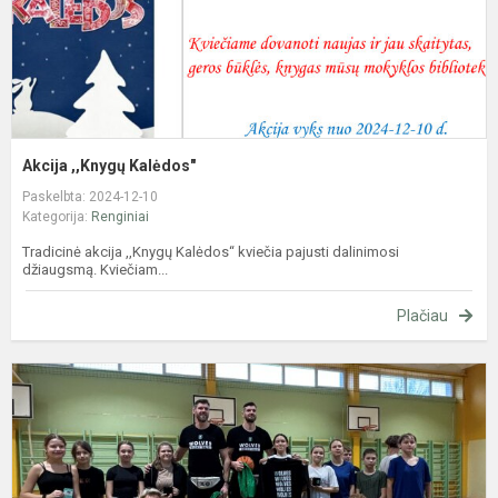
Akcija ,,Knygų Kalėdos"
Paskelbta: 2024-12-10
Kategorija:
Renginiai
Tradicinė akcija ,,Knygų Kalėdos“ kviečia pajusti dalinimosi
džiaugsmą. Kviečiam...
Plačiau
S
k
D
ir
K