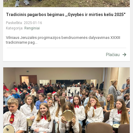
Tradicinis pagarbos bėgimas ,,Gyvybės ir mirties keliu 2025"
Paskelbta: 2025-01-16
Kategorija:
Renginiai
Vilniaus Jeruzalės progimazijos bendruomenės dalyvavimas XXXIII
tradiciniame pag...
Plačiau
K
„
š