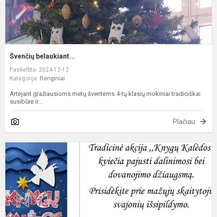
Švenčių belaukiant...
Paskelbta: 2024-12-12
Kategorija:
Renginiai
Artėjant gražiausioms metų šventėms 4-tų klasių mokiniai tradiciškai
susibūrė ir...
Plačiau
A
,
K