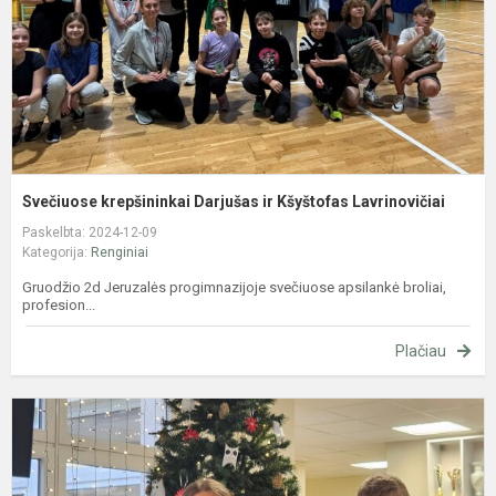
L
Svečiuose krepšininkai Darjušas ir Kšyštofas Lavrinovičiai
Paskelbta: 2024-12-09
Kategorija:
Renginiai
Gruodžio 2d Jeruzalės progimnazijoje svečiuose apsilankė broliai,
profesion...
Plačiau
1
oj
N
a