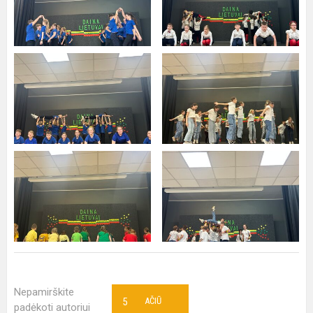
Nepamirškite
5
AČIŪ
padėkoti autoriui