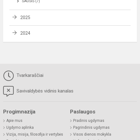
SAUSIS (7)
2025
2024
Tvarkaraščiai
Savivaldybės vidinis kanalas
Progimnazija
Paslaugos
Apie mus
Pradinis ugdymas
Ugdymo aplinka
Pagrindinis ugdymas
Vizija, misija, filosofija ir vertybės
Visos dienos mokykla