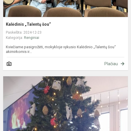
Kalėdinis „Talentų šou“
Paskelbta: 2024-12-23
Kategorija:
Renginiai
Kviečiame pasigrožėti, mokykloje vykusio Kalėdinio „Talentų šou“
akimirkomis ir...
Plačiau
Š
b