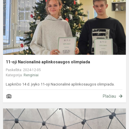
o
11-oji Nacionalinė aplinkosaugos olimpiada
Paskelbta: 2024-12-05
Kategorija:
Renginiai
Lapkričio 14 d. įvyko 11-oji Nacionalinė aplinkosaugos olimpiada.
Plačiau
"
k
r