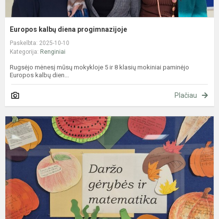
Europos kalbų diena progimnazijoje
Paskelbta: 2025-10-10
Kategorija:
Renginiai
Rugsėjo mėnesį mūsų mokykloje 5 ir 8 klasių mokiniai paminėjo
Europos kalbų dien...
Plačiau
„
k