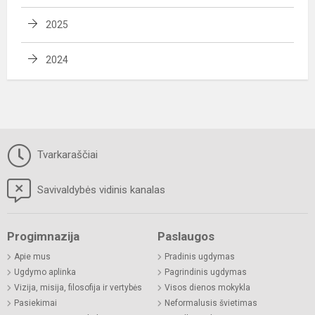
2025
2024
Tvarkaraščiai
Savivaldybės vidinis kanalas
Progimnazija
Paslaugos
Apie mus
Pradinis ugdymas
Ugdymo aplinka
Pagrindinis ugdymas
Vizija, misija, filosofija ir vertybės
Visos dienos mokykla
Pasiekimai
Neformalusis švietimas