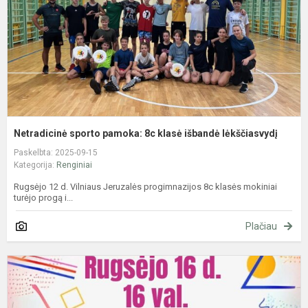
i
l
Netradicinė sporto pamoka: 8c klasė išbandė lėkščiasvydį
Paskelbta: 2025-09-15
Kategorija:
Renginiai
Rugsėjo 12 d. Vilniaus Jeruzalės progimnazijos 8c klasės mokiniai
turėjo progą i...
Plačiau
B
m