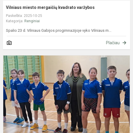
Vilniaus miesto mergaičių kvadrato varžybos
Paskelbta: 2025-10-25
Kategorija:
Renginiai
Spalio 23 d. Vilniaus Gabijos progimnazijoje vyko Vilniaus m...
Plačiau
V
m
k
v
p
e