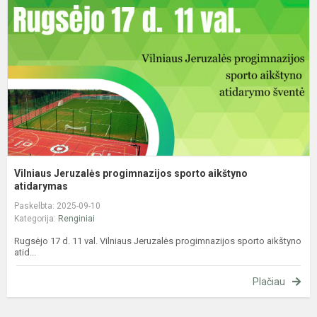
s
a
a
Vilniaus Jeruzalės progimnazijos sporto aikštyno
atidarymas
Paskelbta: 2025-09-10
Kategorija:
Renginiai
Rugsėjo 17 d. 11 val. Vilniaus Jeruzalės progimnazijos sporto aikštyno
atid...
Plačiau