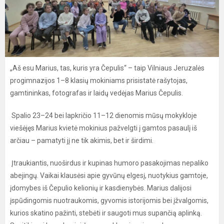
„Aš esu Marius, tas, kuris yra Čepulis“ – taip Vilniaus Jeruzalės
progimnazijos 1–8 klasių mokiniams prisistatė rašytojas,
gamtininkas, fotografas ir laidų vedėjas Marius Čepulis.
Spalio 23–24 bei lapkričio 11–12 dienomis mūsų mokykloje
viešėjęs Marius kvietė mokinius pažvelgti į gamtos pasaulį iš
arčiau – pamatyti jį ne tik akimis, bet ir širdimi.
Įtraukiantis, nuoširdus ir kupinas humoro pasakojimas nepaliko
abejingų. Vaikai klausėsi apie gyvūnų elgesį, nuotykius gamtoje,
įdomybes iš Čepulio kelionių ir kasdienybės. Marius dalijosi
įspūdingomis nuotraukomis, gyvomis istorijomis bei įžvalgomis,
kurios skatino pažinti, stebėti ir saugoti mus supančią aplinką.