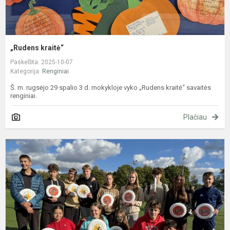
„Rudens kraitė“
Paskelbta: 2025-10-07
Kategorija:
Renginiai
Š. m. rugsėjo 29 spalio 3 d. mokykloje vyko „Rudens kraitė“ savaitės
renginiai.
Plačiau
M
a
m
„
l
j