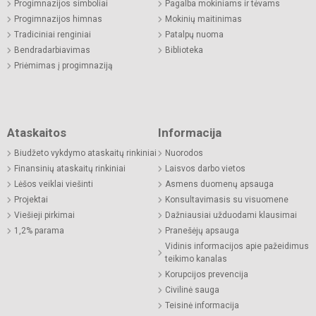
Progimnazijos simboliai
Pagalba mokiniams ir tėvams
Progimnazijos himnas
Mokinių maitinimas
Tradiciniai renginiai
Patalpų nuoma
Bendradarbiavimas
Biblioteka
Priėmimas į progimnaziją
Ataskaitos
Informacija
Biudžeto vykdymo ataskaitų rinkiniai
Nuorodos
Finansinių ataskaitų rinkiniai
Laisvos darbo vietos
Lėšos veiklai viešinti
Asmens duomenų apsauga
Projektai
Konsultavimasis su visuomene
Viešieji pirkimai
Dažniausiai užduodami klausimai
1,2% parama
Pranešėjų apsauga
Vidinis informacijos apie pažeidimus
teikimo kanalas
Korupcijos prevencija
Civilinė sauga
Teisinė informacija