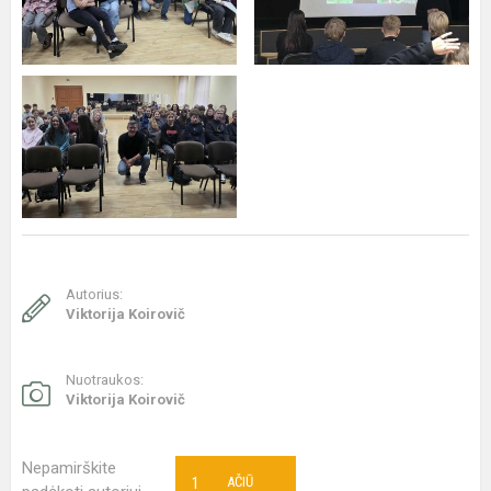
Autorius:
Viktorija Koirovič
Nuotraukos:
Viktorija Koirovič
Nepamirškite
1
AČIŪ