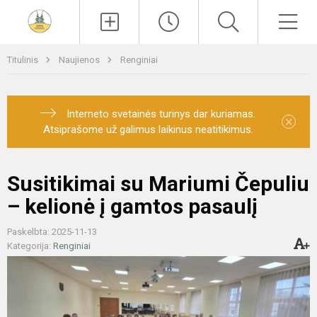
Paieška
Men
Titulinis
Naujienos
Renginiai
Interneto svetainės turinys dar kuriamas.
×
Atsiprašome už galimus laikinus neatitikimus.
Susitikimai su Mariumi Čepuliu
– kelionė į gamtos pasaulį
Paskelbta: 2025-11-13
Kategorija:
Renginiai