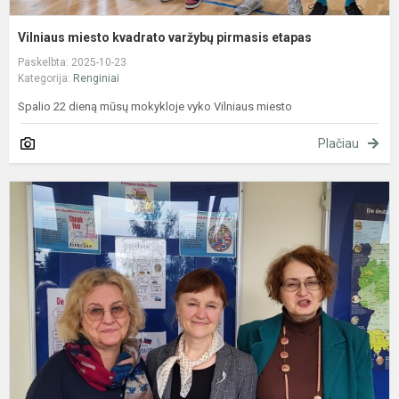
Vilniaus miesto kvadrato varžybų pirmasis etapas
Paskelbta: 2025-10-23
Kategorija:
Renginiai
Spalio 22 dieną mūsų mokykloje vyko Vilniaus miesto
Plačiau
E
k
d
p