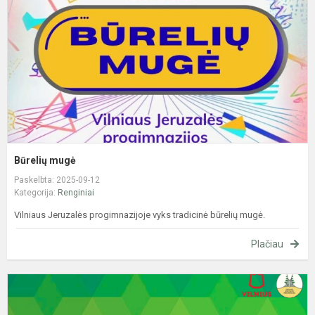
Būrelių mugė
Paskelbta: 2025-09-12
Kategorija:
Renginiai
Vilniaus Jeruzalės progimnazijoje vyks tradicinė būrelių mugė.
Plačiau
V
J
p