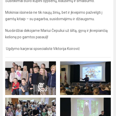
Susitikimai buvo kupini šypsenų, klausimų ir smalsumo.
Mokiniai išsinešė ne tik naujų žinių, bet ir įkvėpimo pažvelgti į
gamtą kitaip – su pagarba, susidomėjimu ir džiaugsmu.
Nuoširdžiai dėkojame Mariui Čepuliui už šiltą, gyvą ir įkvepiančią
kelionę po gamtos pasaulį!
Ugdymo karjerai spsecialistė Viktorija Koirovič