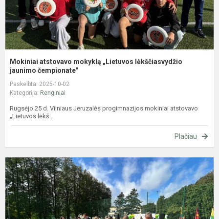
Mokiniai atstovavo mokyklą „Lietuvos lėkščiasvydžio
jaunimo čempionate"
Paskelbta: 2025-10-02
Kategorija:
Renginiai
Rugsėjo 25 d. Vilniaus Jeruzalės progimnazijos mokiniai atstovavo
„Lietuvos lėkš...
Plačiau
M
s
v
i
a