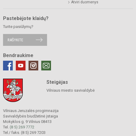
Atviri duomenys
Pastebėjote klaidų?
Turite pasiūlymų?
RAŠYKITE
Bendraukime
Steigėjas
Vilniaus miesto savivaldybė
Vilniaus Jeruzalės progimnazija
Savivaldybės biudžetinė įstaiga
Mokyklos g. 9 Vilnius 08413
Tel.
(8 5) 269 7772
Tel./ faks. (8 5) 269 7203