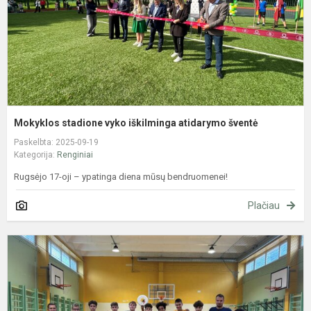
š
Mokyklos stadione vyko iškilminga atidarymo šventė
Paskelbta: 2025-09-19
Kategorija:
Renginiai
Rugsėjo 17-oji – ypatinga diena mūsų bendruomenei!
Plačiau
N
s
p
8
k