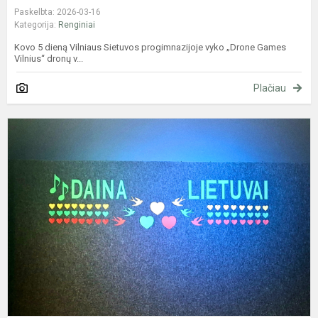
Paskelbta: 2026-03-16
Kategorija:
Renginiai
Kovo 5 dieną Vilniaus Sietuvos progimnazijoje vyko „Drone Games
Vilnius“ dronų v...
Plačiau
P
d
k
"
L