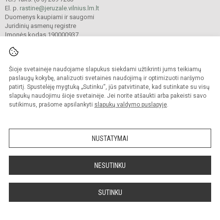
El. p.
rastine@jeruzale.vilnius.lm.lt
Duomenys kaupiami ir saugomi
Juridinių asmenų registre
Įmonės kodas 190000937
Šioje svetainėje naudojame slapukus siekdami užtikrinti jums teikiamų
© 2024. Vilniaus Jeruzalės progimnazija. Visos teisės saugomos.
Kopijuoti turinį be raštiško gimnazijos sutikimo griežtai draudžiama.
paslaugų kokybę, analizuoti svetainės naudojimą ir optimizuoti naršymo
patirtį. Spustelėję mygtuką „Sutinku“, jūs patvirtinate, kad sutinkate su visų
Prieinamumo paraiška
Slapukų valdymas
slapukų naudojimu šioje svetainėje. Jei norite atšaukti arba pakeisti savo
sutikimus, prašome apsilankyti
slapukų valdymo puslapyje
.
Sumanus būdas atnaujinti
mokyklos interneto
svetainę
NUSTATYMAI
NESUTINKU
SUTINKU