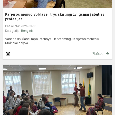
Karjeros mėnuo 8b klasei: trys skirtingi žvilgsniai į ateities
profesijas
Paskelbta: 2026-03-06
Kategorija:
Renginiai
Vasaris 8b klasei tapo intensyviu ir prasmingu Karjeros mėnesiu.
Mokiniai dalyva...
Plačiau
S
p
š