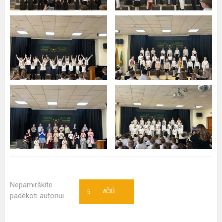
Nepamirškite
5
AČIŪ
padėkoti autoriui