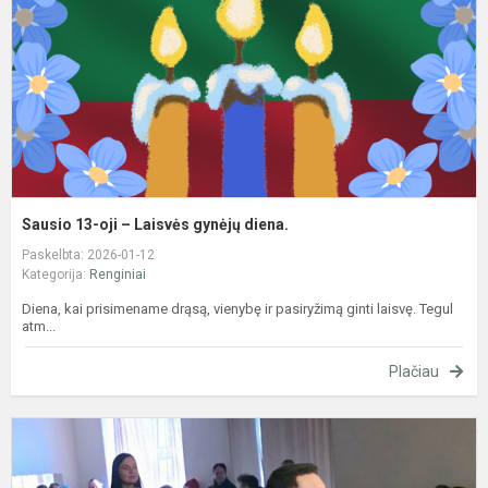
L
g
d
Sausio 13-oji – Laisvės gynėjų diena.
Paskelbta: 2026-01-12
Kategorija:
Renginiai
Diena, kai prisimename drąsą, vienybę ir pasiryžimą ginti laisvę. Tegul
atm...
Plačiau
G
d
A