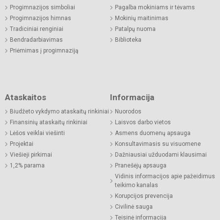
Progimnazijos simboliai
Pagalba mokiniams ir tėvams
Progimnazijos himnas
Mokinių maitinimas
Tradiciniai renginiai
Patalpų nuoma
Bendradarbiavimas
Biblioteka
Priėmimas į progimnaziją
Ataskaitos
Informacija
Biudžeto vykdymo ataskaitų rinkiniai
Nuorodos
Finansinių ataskaitų rinkiniai
Laisvos darbo vietos
Lėšos veiklai viešinti
Asmens duomenų apsauga
Projektai
Konsultavimasis su visuomene
Viešieji pirkimai
Dažniausiai užduodami klausimai
1,2% parama
Pranešėjų apsauga
Vidinis informacijos apie pažeidimus
teikimo kanalas
Korupcijos prevencija
Civilinė sauga
Teisinė informacija