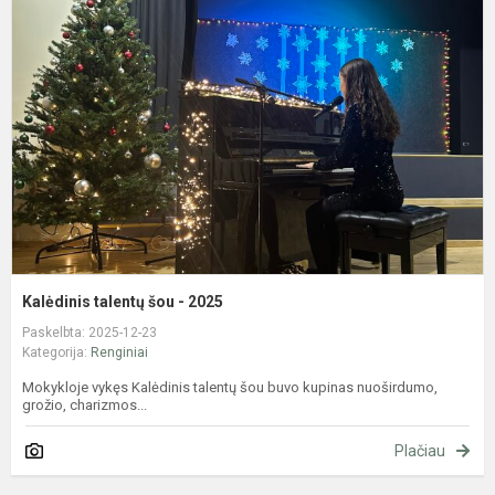
t
š
-
2
Kalėdinis talentų šou - 2025
Paskelbta: 2025-12-23
Kategorija:
Renginiai
Mokykloje vykęs Kalėdinis talentų šou buvo kupinas nuoširdumo,
grožio, charizmos...
Plačiau