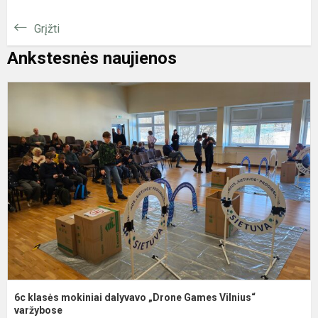
Grįžti
Ankstesnės naujienos
6
k
m
d
„
G
V
v
6c klasės mokiniai dalyvavo „Drone Games Vilnius“
varžybose