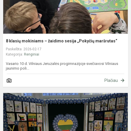
m
8 klasių mokiniams – žaidimo sesija „Pokyčių maršrutas“
Paskelbta: 2026-02-17
Kategorija:
Renginiai
Vasario 10 d. Vilniaus Jeruzalės progimnazijoje svečiavosi Vilniaus
jaunimo poli...
Plačiau
S
1
o
m
r