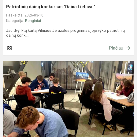
Patriotinių dainų konkursas "Daina Lietuvai"
Paskelbta: 2026-03-10
Kategorija:
Renginiai
Jau dvyliktą kartą Vilniaus Jeruzalės progimnazijoje vyko patriotinių
dainų konk...
Plačiau
K
m
8
k
t
s
ž
į
at