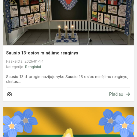
Sausio 13-osios minėjimo renginys
Paskelbta: 2026-01-14
Kategorija:
Renginiai
Sausio 13 d. progimnazijoje vyko Sausio 13-osios minėjimo renginys,
skirtas...
Plačiau
S
1
oj
–