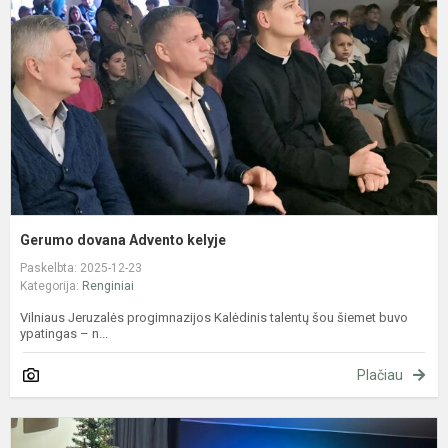
k
Gerumo dovana Advento kelyje
Paskelbta: 2025-12-23
Kategorija:
Renginiai
Vilniaus Jeruzalės progimnazijos Kalėdinis talentų šou šiemet buvo
ypatingas – n...
Plačiau
K