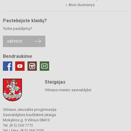
Atviri duomenys
Pastebėjote klaidų?
Turite pasiūlymų?
RAŠYKITE
Bendraukime
Steigėjas
Vilniaus miesto savivaldybė
Vilniaus Jeruzalės progimnazija
Savivaldybės biudžetinė įstaiga
Mokyklos g. 9 Vilnius 08413
Tel.
(8 5) 269 7772
Tel./ faks. (8 5) 269 7203