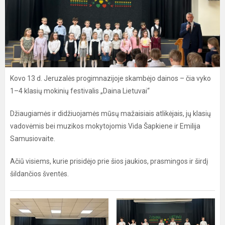
Kovo 13 d. Jeruzalės progimnazijoje skambėjo dainos – čia vyko
1–4 klasių mokinių festivalis „Daina Lietuvai“
Džiaugiamės ir didžiuojamės mūsų mažaisiais atlikėjais, jų klasių
vadovėmis bei muzikos mokytojomis Vida Šapkiene ir Emilija
Samusiovaite.
Ačiū visiems, kurie prisidėjo prie šios jaukios, prasmingos ir širdį
šildančios šventės.