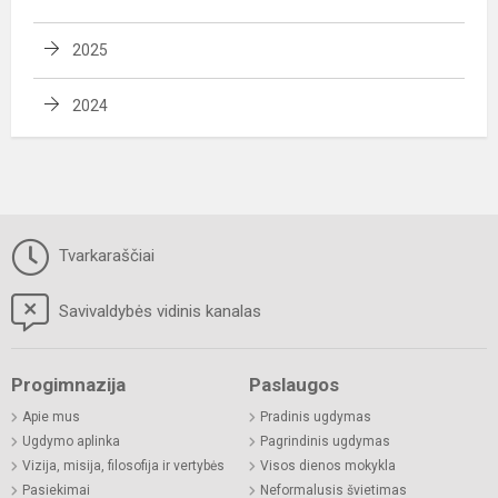
2025
2024
Tvarkaraščiai
Savivaldybės vidinis kanalas
Progimnazija
Paslaugos
Apie mus
Pradinis ugdymas
Ugdymo aplinka
Pagrindinis ugdymas
Vizija, misija, filosofija ir vertybės
Visos dienos mokykla
Pasiekimai
Neformalusis švietimas