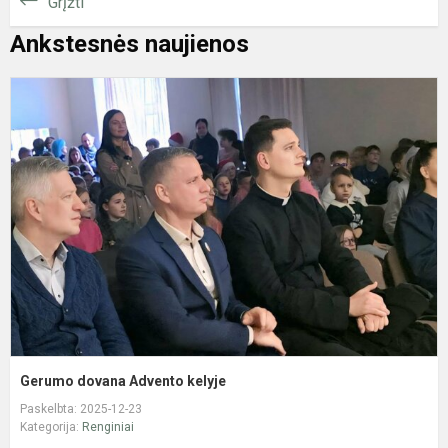
Grįžti
Ankstesnės naujienos
G
d
A
k
Gerumo dovana Advento kelyje
Paskelbta: 2025-12-23
Kategorija:
Renginiai