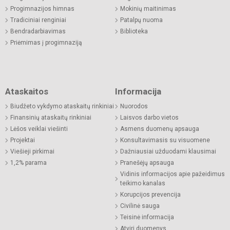
Progimnazijos himnas
Mokinių maitinimas
Tradiciniai renginiai
Patalpų nuoma
Bendradarbiavimas
Biblioteka
Priėmimas į progimnaziją
Ataskaitos
Informacija
Biudžeto vykdymo ataskaitų rinkiniai
Nuorodos
Finansinių ataskaitų rinkiniai
Laisvos darbo vietos
Lėšos veiklai viešinti
Asmens duomenų apsauga
Projektai
Konsultavimasis su visuomene
Viešieji pirkimai
Dažniausiai užduodami klausimai
1,2% parama
Pranešėjų apsauga
Vidinis informacijos apie pažeidimus
teikimo kanalas
Korupcijos prevencija
Civilinė sauga
Teisinė informacija
Atviri duomenys