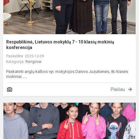
m
k
Respublikinė, Lietuvos mokyklų 7 - 10 klasių mokinių
konferencija
Paskelbta: 2025-12-09
Kategorija:
Renginiai
Paskatinti anglų kalbos vyr. mokytojos Daivos Juzuitienės, 8c klasės
mokiniai......
Plačiau
T
t
d
2