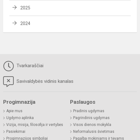
2025
2024
Tvarkaraščiai
Savivaldybės vidinis kanalas
Progimnazija
Paslaugos
Apie mus
Pradinis ugdymas
Ugdymo aplinka
Pagrindinis ugdymas
Vizija, misija, filosofija ir vertybės
Visos dienos mokykla
Pasiekimai
Neformalusis švietimas
Progimnazijos simboliai
Pagalba mokiniams ir tėvams