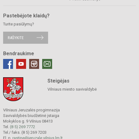
Pastebėjote klaidų?
Turite pasiūlymų?
RAŠYKITE
Bendraukime
Steigėjas
Vilniaus miesto savivaldybė
Vilniaus Jeruzalės progimnazija
Savivaldybės biudžetinė įstaiga
Mokyklos g. 9 Vilnius 08413
Tel.
(8 5) 269 7772
Tel./ faks. (8 5) 269 7203
El. p.
rastine@jeruzale.vilnius.lm.lt