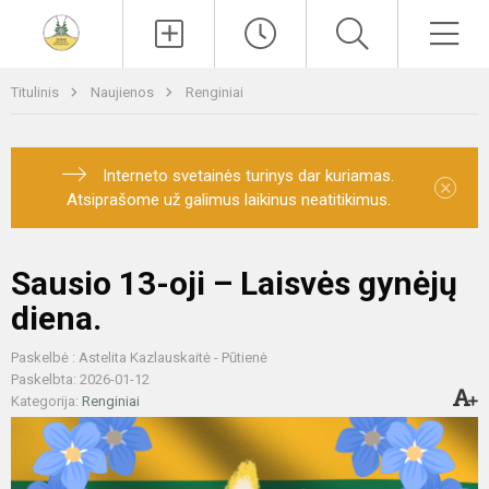
Paieška
Men
Titulinis
Naujienos
Renginiai
Interneto svetainės turinys dar kuriamas.
×
Atsiprašome už galimus laikinus neatitikimus.
Sausio 13-oji – Laisvės gynėjų
diena.
Paskelbė : Astelita Kazlauskaitė - Pūtienė
Paskelbta: 2026-01-12
Kategorija:
Renginiai