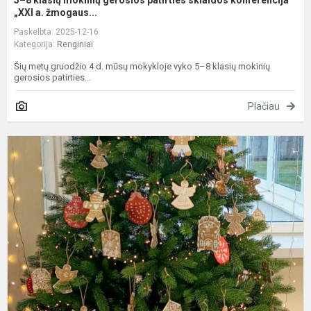
„XXI a. žmogaus...
Paskelbta: 2025-12-16
Kategorija:
Renginiai
Šių metų gruodžio 4 d. mūsų mokykloje vyko 5–8 klasių mokinių
gerosios patirties...
Plačiau
Ž
s