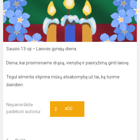
Sausio 13-oji – Laisvės gynėjų diena.
Diena, kai prisimename drąsą, vienybę ir pasiryžimą ginti laisvę.
Tegul atmintis stiprina mūsų atsakomybę už tai, ką turime
šiandien.
Nepamirškite
2
AČIŪ
padėkoti autoriui