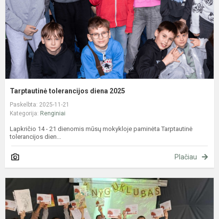
Tarptautinė tolerancijos diena 2025
Paskelbta: 2025-11-21
Kategorija:
Renginiai
Lapkričio 14 - 21 dienomis mūsų mokykloje paminėta Tarptautinė
tolerancijos dien...
Plačiau
V
r
"
k