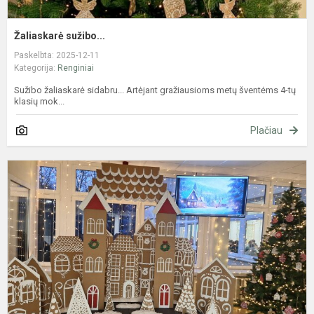
Žaliaskarė sužibo...
Paskelbta: 2025-12-11
Kategorija:
Renginiai
Sužibo žaliaskarė sidabru... Artėjant gražiausioms metų šventėms 4-tų
klasių mok...
Plačiau
M
p
ir
p
j
š
l