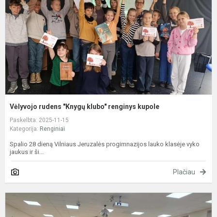
r
k
Vėlyvojo rudens "Knygų klubo" renginys kupole
Paskelbta: 2025-11-15
Kategorija:
Renginiai
Spalio 28 dieną Vilniaus Jeruzalės progimnazijos lauko klasėje vyko
jaukus ir ši...
Plačiau
S
s