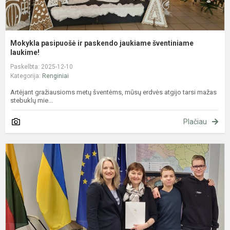
Mokykla pasipuošė ir paskendo jaukiame šventiniame
laukime!
Paskelbta: 2025-12-10
Kategorija:
Renginiai
Artėjant gražiausioms metų šventėms, mūsų erdvės atgijo tarsi mažas
stebuklų mie...
Plačiau
R
L
m
7
-
1
k