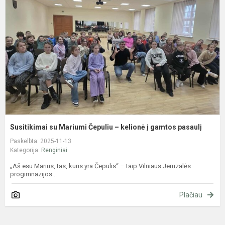
M
Č
–
k
į
g
p
Susitikimai su Mariumi Čepuliu – kelionė į gamtos pasaulį
Paskelbta: 2025-11-13
Kategorija:
Renginiai
„Aš esu Marius, tas, kuris yra Čepulis“ – taip Vilniaus Jeruzalės
progimnazijos...
Plačiau