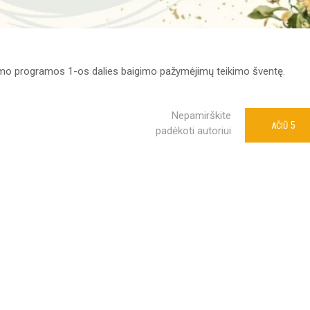
dymo programos 1-os dalies baigimo pažymėjimų teikimo šventę.
Nepamirškite
5
AČIŪ
padėkoti autoriui