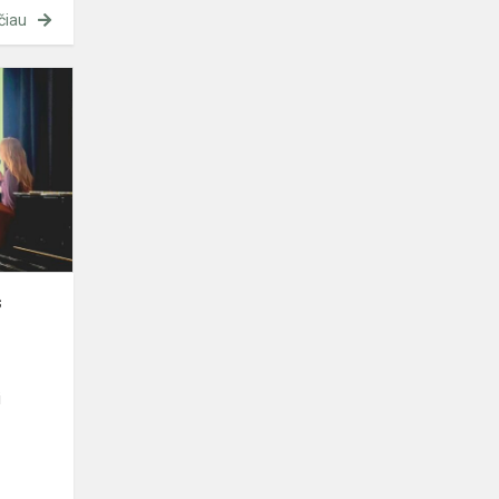
čiau
Ugdymo
karjerai
renginys
s
i