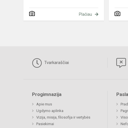
Plačiau
Tvarkaraščiai
Progimnazija
Pasl
Apie mus
Prad
Ugdymo aplinka
Pagr
Vizija, misija, filosofija ir vertybės
Viso
Pasiekimai
Nefo