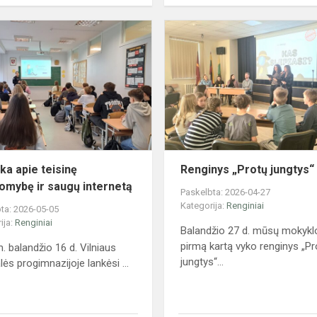
Pamoka
ai
apie
teisinę
atsakomybę
ir
saugų
internetą
a apie teisinę
Renginys „Protų jungtys“
omybę ir saugų internetą
Paskelbta: 2026-04-27
Kategorija:
Renginiai
ta: 2026-05-05
ija:
Renginiai
Balandžio 27 d. mūsų mokykl
pirmą kartą vyko renginys „Pr
. balandžio 16 d. Vilniaus
jungtys“...
lės progimnazijoje lankėsi ...