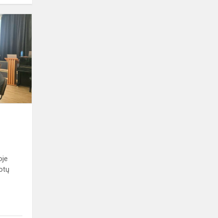
Renginys
„Protų
jungtys“
oje
otų