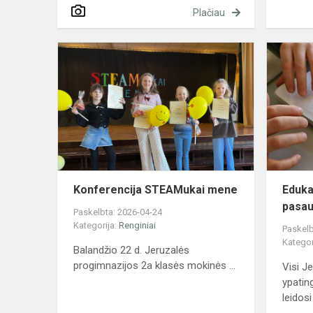
Plačiau
Konferencij
STEAMukai
mene
Konferencija STEAMukai mene
Eduka
pasau
Paskelbta: 2026-04-24
Kategorija:
Renginiai
Paskelb
Kategor
Balandžio 22 d. Jeruzalės
progimnazijos 2a klasės mokinės ...
Visi J
ypatin
leidosi į