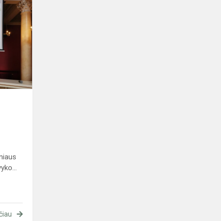
Ketvirtokai
atranda
matematiką
naujai
niaus
yko...
čiau