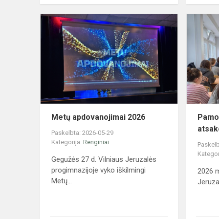
Metų
apdovanojim
2026
Metų apdovanojimai 2026
Pamok
atsak
Paskelbta: 2026-05-29
Kategorija:
Renginiai
Paskelb
Kategor
Gegužės 27 d. Vilniaus Jeruzalės
progimnazijoje vyko iškilmingi
2026 m
Metų...
Jeruza