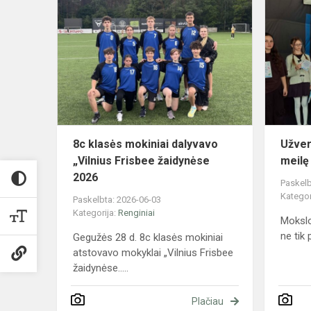
8c
klasės
mokiniai
dalyvavo
„Vilnius
Frisbee
žaidynėse
2026
8c klasės mokiniai dalyvavo
Užver
„Vilnius Frisbee žaidynėse
meil
2026
Paskelb
Kategor
Paskelbta: 2026-06-03
Kategorija:
Renginiai
Mokslo
ne tik 
Gegužės 28 d. 8c klasės mokiniai
atstovavo mokyklai „Vilnius Frisbee
žaidynėse.....
Plačiau