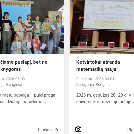
Užverčiame
puslapį,
bet
ne
meilę
knygoms
čiame puslapį, bet ne
Ketvirtokai atranda
ę knygoms
matematiką naujai
ta: 2026-06-03
Paskelbta: 2026-06-01
ija:
Renginiai
Kategorija:
Renginiai
 metų pabaiga – puiki proga
2026 m. gegužės 28–29 d. Vil
pasidžiaugti pasiekimais...
universiteto mažojoje auloje v
Plačiau
Pla