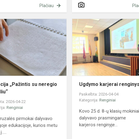
Plačiau
Pla
a
Edukacija
„Pažintis
su
neregio
pasauliu“
cija „Pažintis su neregio
Ugdymo karjerai renginy
liu“
Paskelbta: 2026-04-04
Kategorija:
Renginiai
ta: 2026-04-22
ija:
Renginiai
Kovo 25 d. 8-ų klasių mokinia
dalyvavo prasmingame
eruzalės pirmokai dalyvavo
karjeros renginyje...
goje edukacijoje, kurios metu
.....