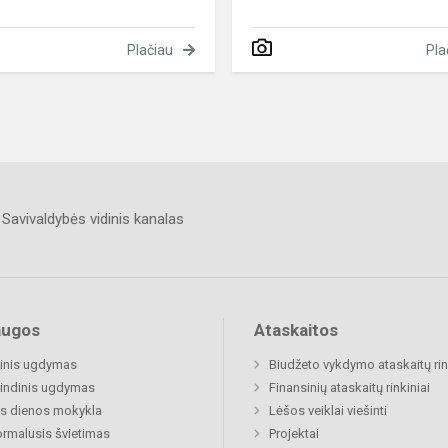
Plačiau
Pla
Savivaldybės vidinis kanalas
augos
Ataskaitos
inis ugdymas
Biudžeto vykdymo ataskaitų rin
indinis ugdymas
Finansinių ataskaitų rinkiniai
s dienos mokykla
Lėšos veiklai viešinti
rmalusis švietimas
Projektai