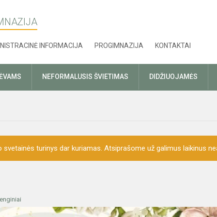
MNAZIJA
NISTRACINĖ INFORMACIJA
PROGIMNAZIJA
KONTAKTAI
TĖVAMS
NEFORMALUSIS ŠVIETIMAS
DIDŽIUOJAMĖS
o svetainės turinys dar kuriamas. Atsiprašome už galimus laikinus nea
enginiai