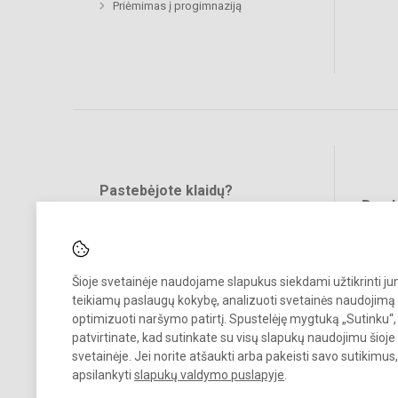
Priėmimas į progimnaziją
Pastebėjote klaidų?
Bend
Turite pasiūlymų?
RAŠYKITE
Šioje svetainėje naudojame slapukus siekdami užtikrinti j
teikiamų paslaugų kokybę, analizuoti svetainės naudojimą 
optimizuoti naršymo patirtį. Spustelėję mygtuką „Sutinku“,
patvirtinate, kad sutinkate su visų slapukų naudojimu šioje
svetainėje. Jei norite atšaukti arba pakeisti savo sutikimu
© 2024. Vilniaus Jeruzalės progimnazija. Visos teisės saugomos.
apsilankyti
slapukų valdymo puslapyje
.
Kopijuoti turinį be raštiško gimnazijos sutikimo griežtai draudžiama.