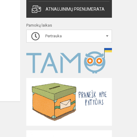
ATNAUJINIMŲ PRENUMERATA
Pamokų laikas
Pertrauka