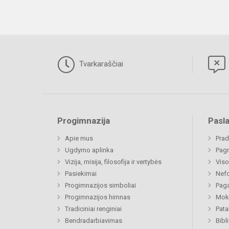
Tvarkaraščiai
Progimnazija
Pasl
Apie mus
Prad
Ugdymo aplinka
Pagr
Vizija, misija, filosofija ir vertybės
Viso
Pasiekimai
Nefo
Progimnazijos simboliai
Paga
Progimnazijos himnas
Moki
Tradiciniai renginiai
Pat
Bendradarbiavimas
Bibl