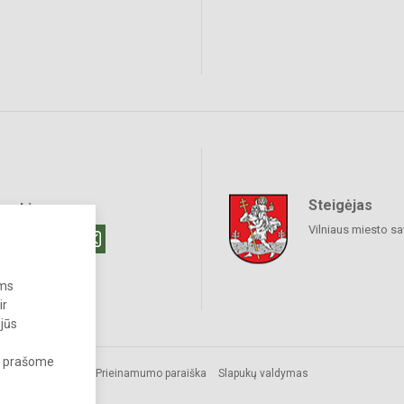
Steigėjas
raukime
Vilniaus miesto sa
ums
ir
 jūs
s, prašome
Prieinamumo paraiška
Slapukų valdymas