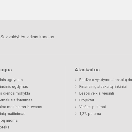
Savivaldybės vidinis kanalas
augos
Ataskaitos
inis ugdymas
Biudžeto vykdymo ataskaitų rin
indinis ugdymas
Finansinių ataskaitų rinkiniai
s dienos mokykla
Lėšos veiklai viešinti
rmalusis švietimas
Projektai
lba mokiniams ir tėvams
Viešieji pirkimai
nių maitinimas
1,2% parama
alpų nuoma
ioteka