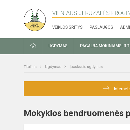
VILNIAUS JERUZALĖS PROGI
VEIKLOS SRITYS
PASLAUGOS
ADMI
PRADŽIA
UGDYMAS
PAGALBA MOKINIAMS IR 
Titulinis
Ugdymas
Įtraukusis ugdymas
Internet
Mokyklos bendruomenės