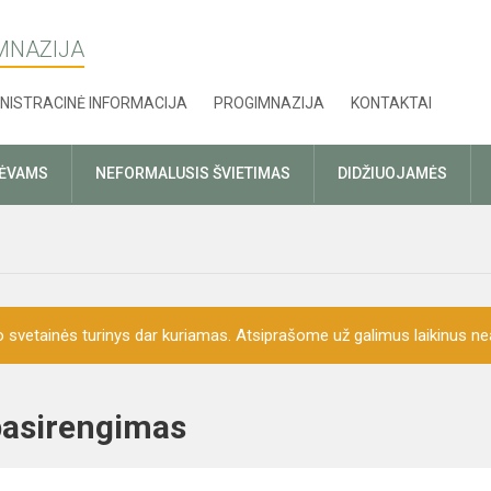
MNAZIJA
NISTRACINĖ INFORMACIJA
PROGIMNAZIJA
KONTAKTAI
TĖVAMS
NEFORMALUSIS ŠVIETIMAS
DIDŽIUOJAMĖS
o svetainės turinys dar kuriamas. Atsiprašome už galimus laikinus nea
 pasirengimas