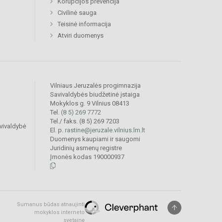
Korupcijos prevencija
Civilinė sauga
Teisinė informacija
Atviri duomenys
Vilniaus Jeruzalės progimnazija
Savivaldybės biudžetinė įstaiga
Mokyklos g. 9 Vilnius 08413
Tel.
(8 5) 269 7772
Tel./ faks. (8 5) 269 7203
vivaldybė
El. p.
rastine@jeruzale.vilnius.lm.lt
Duomenys kaupiami ir saugomi
Juridinių asmenų registre
Įmonės kodas 190000937
Sumanus būdas atnaujinti
mokyklos interneto
svetainę