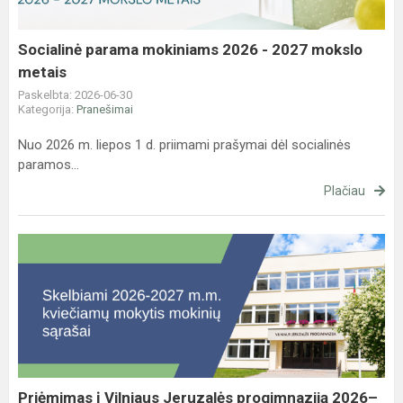
2027
mokslo
metais
Socialinė parama mokiniams 2026 - 2027 mokslo
metais
Paskelbta: 2026-06-30
Kategorija:
Pranešimai
Nuo 2026 m. liepos 1 d. priimami prašymai dėl socialinės
paramos...
Plačiau
Priėmimas
į
Vilniaus
Jeruzalės
progimnaziją
2026–
2027
m.
Priėmimas į Vilniaus Jeruzalės progimnaziją 2026–