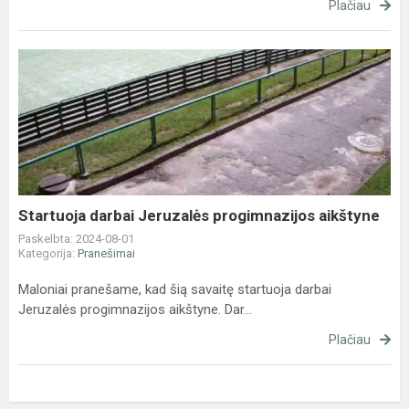
Plačiau
Startuoja
darbai
Jeruzalės
progimnazijos
aikštyne
Startuoja darbai Jeruzalės progimnazijos aikštyne
Paskelbta: 2024-08-01
Kategorija:
Pranešimai
Maloniai pranešame, kad šią savaitę startuoja darbai
Jeruzalės progimnazijos aikštyne. Dar...
Plačiau