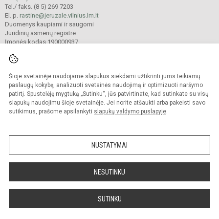
Tel./ faks. (8 5) 269 7203
El. p.
rastine@jeruzale.vilnius.lm.lt
Duomenys kaupiami ir saugomi
Juridinių asmenų registre
Įmonės kodas 190000937
Šioje svetainėje naudojame slapukus siekdami užtikrinti jums teikiamų
© 2024. Vilniaus Jeruzalės progimnazija. Visos teisės saugomos.
Kopijuoti turinį be raštiško gimnazijos sutikimo griežtai draudžiama.
paslaugų kokybę, analizuoti svetainės naudojimą ir optimizuoti naršymo
patirtį. Spustelėję mygtuką „Sutinku“, jūs patvirtinate, kad sutinkate su visų
Prieinamumo paraiška
Slapukų valdymas
slapukų naudojimu šioje svetainėje. Jei norite atšaukti arba pakeisti savo
sutikimus, prašome apsilankyti
slapukų valdymo puslapyje
.
Sumanus būdas atnaujinti
mokyklos interneto
svetainę
NUSTATYMAI
NESUTINKU
SUTINKU