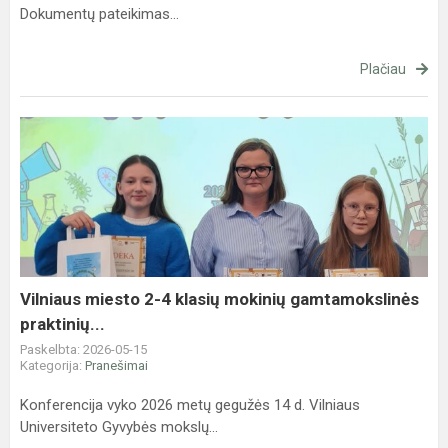
Dokumentų pateikimas...
Plačiau
Vilniaus
miesto
2-
4
klasių
mokinių
gamtamokslinės
praktinių...
Vilniaus miesto 2-4 klasių mokinių gamtamokslinės
praktinių...
Paskelbta: 2026-05-15
Kategorija:
Pranešimai
Konferencija vyko 2026 metų gegužės 14 d. Vilniaus
Universiteto Gyvybės mokslų...