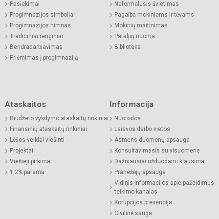
Pasiekimai
Neformalusis švietimas
Progimnazijos simboliai
Pagalba mokiniams ir tėvams
Progimnazijos himnas
Mokinių maitinimas
Tradiciniai renginiai
Patalpų nuoma
Bendradarbiavimas
Biblioteka
Priėmimas į progimnaziją
Ataskaitos
Informacija
Biudžeto vykdymo ataskaitų rinkiniai
Nuorodos
Finansinių ataskaitų rinkiniai
Laisvos darbo vietos
Lėšos veiklai viešinti
Asmens duomenų apsauga
Projektai
Konsultavimasis su visuomene
Viešieji pirkimai
Dažniausiai užduodami klausimai
1,2% parama
Pranešėjų apsauga
Vidinis informacijos apie pažeidimus
teikimo kanalas
Korupcijos prevencija
Civilinė sauga