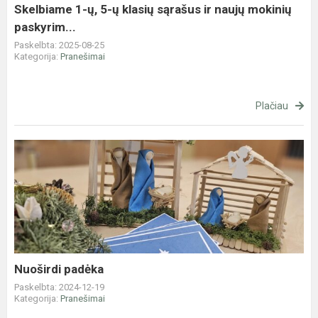
ir
Skelbiame 1-ų, 5-ų klasių sąrašus ir naujų mokinių
naujų
paskyrim...
mokinių
Paskelbta: 2025-08-25
paskyrim...
Kategorija:
Pranešimai
Plačiau
Nuoširdi
padėka
Nuoširdi padėka
Paskelbta: 2024-12-19
Kategorija:
Pranešimai