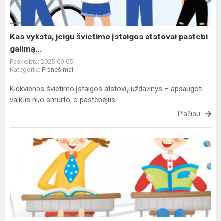
atstovai
pastebi
galimą...
Kas vyksta, jeigu švietimo įstaigos atstovai pastebi
galimą...
Paskelbta: 2025-09-05
Kategorija:
Pranešimai
Kiekvienos švietimo įstaigos atstovų uždavinys – apsaugoti
vaikus nuo smurto, o pastebėjus...
Plačiau
Skelbiame
1-
ų,
5-
ų
klasių
sąrašus