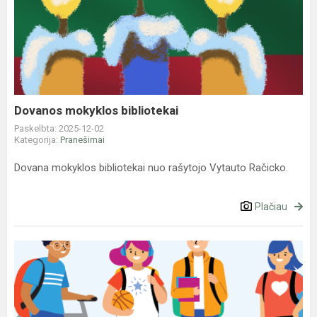
mokyklos
bibliotekai
Dovanos mokyklos bibliotekai
Paskelbta: 2025-12-02
Kategorija:
Pranešimai
Dovana mokyklos bibliotekai nuo rašytojo Vytauto Račicko.
Plačiau
Kas
vyksta,
jeigu
švietimo
įstaigos