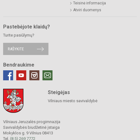
Teisinė informacija
Atviri duomenys
Pastebėjote klaidų?
Turite pasiūlymų?
RAŠYKITE
Bendraukime
Steigėjas
Vilniaus miesto savivaldybė
Vilniaus Jeruzalės progimnazija
Savivaldybės biudžetinė įstaiga
Mokyklos g. 9 Vilnius 08413
Tel.
(8 5) 269 7772