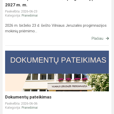
m.
2027 m. m.
Paskelbta: 2026-06-23
Kategorija:
Pranešimai
2026 m. birželio 23 d. šešto Vilniaus Jeruzalės progimnazijos
mokinių priėmimo...
Plačiau
Dokumentų
pateikimas
Dokumentų pateikimas
Paskelbta: 2026-06-06
Kategorija:
Pranešimai