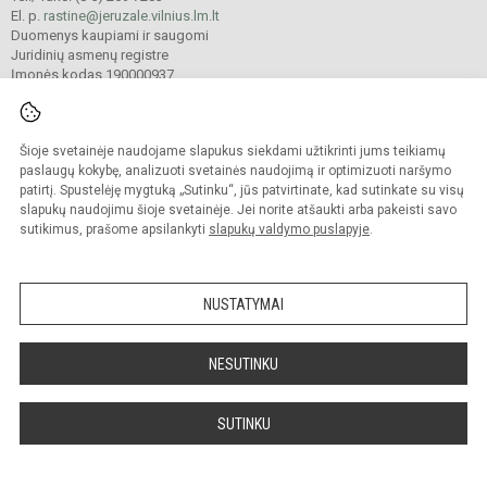
El. p.
rastine@jeruzale.vilnius.lm.lt
Duomenys kaupiami ir saugomi
Juridinių asmenų registre
Įmonės kodas 190000937
Šioje svetainėje naudojame slapukus siekdami užtikrinti jums teikiamų
© 2024. Vilniaus Jeruzalės progimnazija. Visos teisės saugomos.
Kopijuoti turinį be raštiško gimnazijos sutikimo griežtai draudžiama.
paslaugų kokybę, analizuoti svetainės naudojimą ir optimizuoti naršymo
patirtį. Spustelėję mygtuką „Sutinku“, jūs patvirtinate, kad sutinkate su visų
Prieinamumo paraiška
Slapukų valdymas
slapukų naudojimu šioje svetainėje. Jei norite atšaukti arba pakeisti savo
sutikimus, prašome apsilankyti
slapukų valdymo puslapyje
.
Sumanus būdas atnaujinti
mokyklos interneto
svetainę
NUSTATYMAI
NESUTINKU
SUTINKU