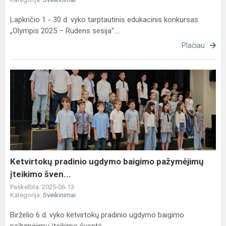
Lapkričio 1 - 30 d. vyko tarptautinis edukacinis konkursas
„Olympis 2025 – Rudens sesija“....
Plačiau
Ketvirtokų
pradinio
ugdymo
baigimo
pažymėjimų
įteikimo
šven...
Ketvirtokų pradinio ugdymo baigimo pažymėjimų
įteikimo šven...
Paskelbta: 2025-06-13
Kategorija:
Sveikinimai
Birželio 6 d. vyko ketvirtokų pradinio ugdymo baigimo