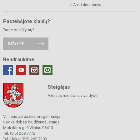
Atviri duomenys
Pastebėjote klaidų?
Turite pasiūlymų?
RAŠYKITE
Bendraukime
Steigėjas
Vilniaus miesto savivaldybė
Vilniaus Jeruzalės progimnazija
Savivaldybės biudžetinė įstaiga
Mokyklos g. 9 Vilnius 08413
Tel.
(8 5) 269 7772
Tel./ faks. (8 5) 269 7203