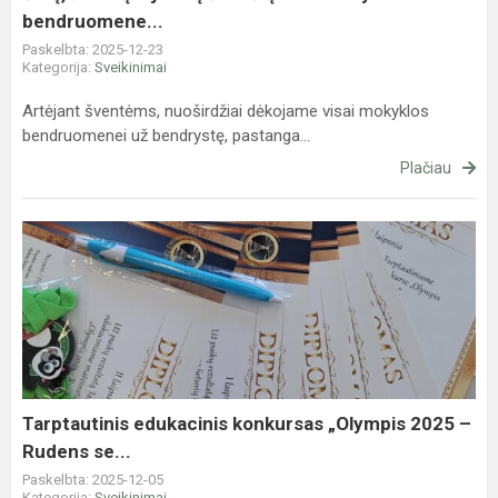
bendruomene...
Paskelbta: 2025-12-23
Kategorija:
Sveikinimai
Artėjant šventėms, nuoširdžiai dėkojame visai mokyklos
bendruomenei už bendrystę, pastanga...
Plačiau
Tarptautinis
edukacinis
konkursas
„Olympis
2025
–
Rudens
se...
Tarptautinis edukacinis konkursas „Olympis 2025 –
Rudens se...
Paskelbta: 2025-12-05
Kategorija:
Sveikinimai