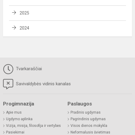
2025
2024
Tvarkaraščiai
Savivaldybės vidinis kanalas
Progimnazija
Paslaugos
Apie mus
Pradinis ugdymas
Ugdymo aplinka
Pagrindinis ugdymas
Vizija, misija, filosofija ir vertybės
Visos dienos mokykla
Pasiekimai
Neformalusis švietimas