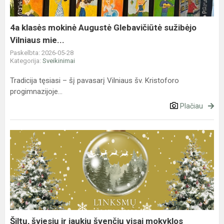
sužibėjo
Vilniaus
mie...
4a klasės mokinė Augustė Glebavičiūtė sužibėjo
Vilniaus mie...
Paskelbta: 2026-05-28
Kategorija:
Sveikinimai
Tradicija tęsiasi – šį pavasarį Vilniaus šv. Kristoforo
progimnazijoje...
Plačiau
Šiltų,
šviesių
ir
jaukių
švenčių
visai
mokyklos
bendruomene...
Šiltų, šviesių ir jaukių švenčių visai mokyklos