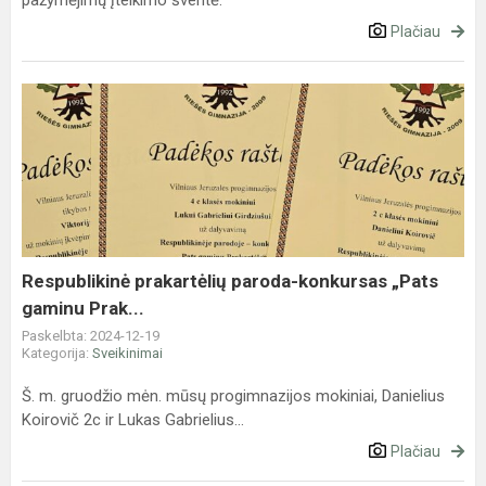
pažymėjimų įteikimo šventė.
Plačiau
Respublikinė
prakartėlių
paroda-
konkursas
„Pats
gaminu
Prak...
Respublikinė prakartėlių paroda-konkursas „Pats
gaminu Prak...
Paskelbta: 2024-12-19
Kategorija:
Sveikinimai
Š. m. gruodžio mėn. mūsų progimnazijos mokiniai, Danielius
Koirovič 2c ir Lukas Gabrielius...
Plačiau