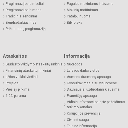
Progimnazijos simboliai
Pagalba mokiniams ir tėvams
Progimnazijos himnas
Mokinių maitinimas
Tradiciniai renginiai
Patalpų nuoma
Bendradarbiavimas
Biblioteka
Priėmimas į progimnaziją
Ataskaitos
Informacija
Biudžeto vykdymo ataskaitų rinkiniai
Nuorodos
Finansinių ataskaitų rinkiniai
Laisvos darbo vietos
Lėšos veiklai viešinti
Asmens duomenų apsauga
Projektai
Konsultavimasis su visuomene
Viešieji pirkimai
Dažniausiai užduodami klausimai
1,2% parama
Pranešėjų apsauga
Vidinis informacijos apie pažeidimus
teikimo kanalas
Korupcijos prevencija
Civilinė sauga
Teisinė informacija