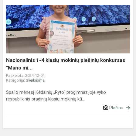
Nacionalinis
1-
4
klasių
mokinių
piešinių
konkursas
"Mano
Nacionalinis 1-4 klasių mokinių piešinių konkursas
mi...
"Mano mi...
Paskelbta: 2024-12-01
Kategorija:
Sveikinimai
Spalio mėnesį Kėdainių „Ryto“ progimnazijoje vyko
respublikinis pradinių klasių mokinių kū...
Plačiau