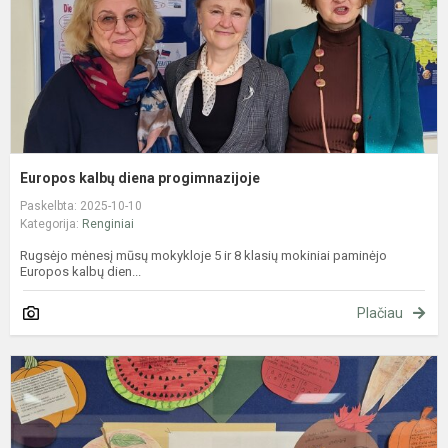
Europos kalbų diena progimnazijoje
Paskelbta: 2025-10-10
Kategorija:
Renginiai
Rugsėjo mėnesį mūsų mokykloje 5 ir 8 klasių mokiniai paminėjo
Europos kalbų dien...
Plačiau
„
k