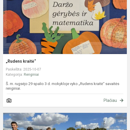
„Rudens kraitė“
Paskelbta: 2025-10-07
Kategorija:
Renginiai
Š. m. rugsėjo 29 spalio 3 d. mokykloje vyko „Rudens kraitė“ savaitės
renginiai.
Plačiau
M
a
m