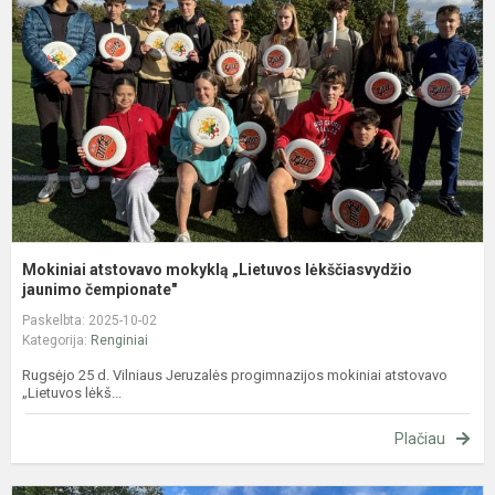
„
l
j
Mokiniai atstovavo mokyklą „Lietuvos lėkščiasvydžio
jaunimo čempionate"
Paskelbta: 2025-10-02
Kategorija:
Renginiai
Rugsėjo 25 d. Vilniaus Jeruzalės progimnazijos mokiniai atstovavo
„Lietuvos lėkš...
Plačiau