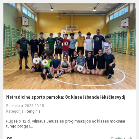
N
s
p
8
k
i
l
Netradicinė sporto pamoka: 8c klasė išbandė lėkščiasvydį
Paskelbta: 2025-09-15
Kategorija:
Renginiai
Rugsėjo 12 d. Vilniaus Jeruzalės progimnazijos 8c klasės mokiniai
turėjo progą i...
Plačiau