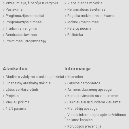
Vizija, misija, filosofija ir vertybės
Visos dienos mokykla
Pasiekimai
Neformalusis švietimas
Progimnazijos simboliai
Pagalba mokiniams ir tėvams
Progimnazijos himnas
Mokinių maitinimas
Tradiciniai renginiai
Patalpų nuoma
Bendradarbiavimas
Biblioteka
Priėmimas į progimnaziją
Ataskaitos
Informacija
Biudžeto vykdymo ataskaitų rinkiniai
Nuorodos
Finansinių ataskaitų rinkiniai
Laisvos darbo vietos
Lėšos veiklai viešinti
Asmens duomenų apsauga
Projektai
Konsultavimasis su visuomene
Viešieji pirkimai
Dažniausiai užduodami klausimai
1,2% parama
Pranešėjų apsauga
Vidinis informacijos apie pažeidimus
teikimo kanalas
Korupcijos prevencija