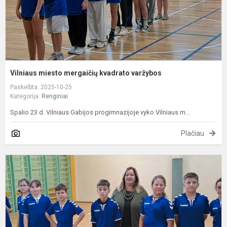
Vilniaus miesto mergaičių kvadrato varžybos
Paskelbta: 2025-10-25
Kategorija:
Renginiai
Spalio 23 d. Vilniaus Gabijos progimnazijoje vyko Vilniaus m...
Plačiau
V
m
k
v
p
e