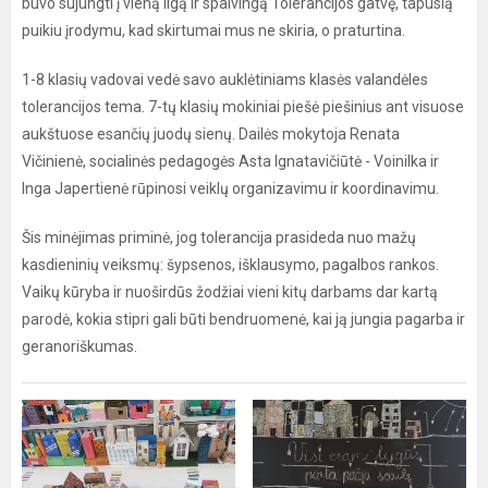
buvo sujungti į vieną ilgą ir spalvingą Tolerancijos gatvę, tapusią
puikiu įrodymu, kad skirtumai mus ne skiria, o praturtina.
1-8 klasių vadovai vedė savo auklėtiniams klasės valandėles
tolerancijos tema. 7-tų klasių mokiniai piešė piešinius ant visuose
aukštuose esančių juodų sienų. Dailės mokytoja Renata
Vičinienė, socialinės pedagogės Asta Ignatavičiūtė - Voinilka ir
Inga Japertienė rūpinosi veiklų organizavimu ir koordinavimu.
Šis minėjimas priminė, jog tolerancija prasideda nuo mažų
kasdieninių veiksmų: šypsenos, išklausymo, pagalbos rankos.
Vaikų kūryba ir nuoširdūs žodžiai vieni kitų darbams dar kartą
parodė, kokia stipri gali būti bendruomenė, kai ją jungia pagarba ir
geranoriškumas.