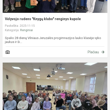
Vėlyvojo rudens "Knygų klubo" renginys kupole
Paskelbta: 2025-11-15
Kategorija:
Renginiai
Spalio 28 dieną Vilniaus Jeruzalės progimnazijos lauko klasėje vyko
jaukus ir ši...
Plačiau
S
s
M
Č
–
k
į
g