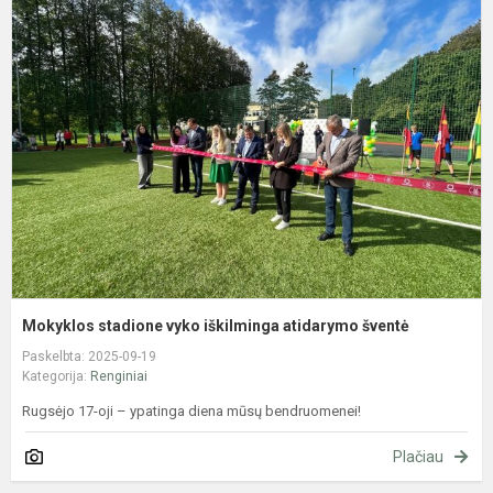
M
s
v
i
a
š
Mokyklos stadione vyko iškilminga atidarymo šventė
Paskelbta: 2025-09-19
Kategorija:
Renginiai
Rugsėjo 17-oji – ypatinga diena mūsų bendruomenei!
Plačiau