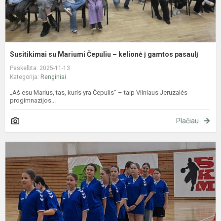
p
Susitikimai su Mariumi Čepuliu – kelionė į gamtos pasaulį
Paskelbta: 2025-11-13
Kategorija:
Renginiai
„Aš esu Marius, tas, kuris yra Čepulis“ – taip Vilniaus Jeruzalės
progimnazijos...
Plačiau
V
m
m
k
v