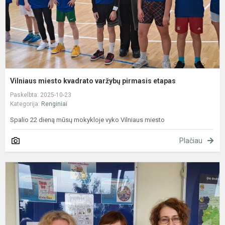
Vilniaus miesto kvadrato varžybų pirmasis etapas
Paskelbta: 2025-10-23
Kategorija:
Renginiai
Spalio 22 dieną mūsų mokykloje vyko Vilniaus miesto
Plačiau
E
k
d
p