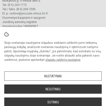
Mokyklos g. 9 Vilnius 08413
Tel.
(8 5) 269 7772
Tel./ faks. (8 5) 269 7203
El. p.
rastine@jeruzale.vilnius.lm.lt
Duomenys kaupiami ir saugomi
Juridinių asmenų registre
Įmonės kodas 190000937
Šioje svetainėje naudojame slapukus siekdami užtikrinti jums teikiamų
© 2024. Vilniaus Jeruzalės progimnazija. Visos teisės saugomos.
Kopijuoti turinį be raštiško gimnazijos sutikimo griežtai draudžiama.
paslaugų kokybę, analizuoti svetainės naudojimą ir optimizuoti naršymo
patirtį. Spustelėję mygtuką „Sutinku“, jūs patvirtinate, kad sutinkate su visų
Prieinamumo paraiška
Slapukų valdymas
slapukų naudojimu šioje svetainėje. Jei norite atšaukti arba pakeisti savo
sutikimus, prašome apsilankyti
slapukų valdymo puslapyje
.
Sumanus būdas atnaujinti
mokyklos interneto
svetainę
NUSTATYMAI
NESUTINKU
SUTINKU