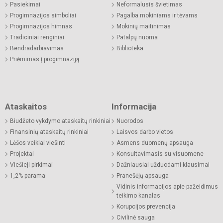
Pasiekimai
Neformalusis švietimas
Progimnazijos simboliai
Pagalba mokiniams ir tėvams
Progimnazijos himnas
Mokinių maitinimas
Tradiciniai renginiai
Patalpų nuoma
Bendradarbiavimas
Biblioteka
Priėmimas į progimnaziją
Ataskaitos
Informacija
Biudžeto vykdymo ataskaitų rinkiniai
Nuorodos
Finansinių ataskaitų rinkiniai
Laisvos darbo vietos
Lėšos veiklai viešinti
Asmens duomenų apsauga
Projektai
Konsultavimasis su visuomene
Viešieji pirkimai
Dažniausiai užduodami klausimai
1,2% parama
Pranešėjų apsauga
Vidinis informacijos apie pažeidimus
teikimo kanalas
Korupcijos prevencija
Civilinė sauga