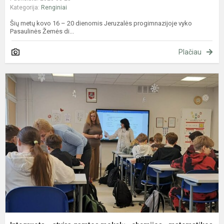
Kategorija:
Renginiai
Šių metų kovo 16 – 20 dienomis Jeruzalės progimnazijoje vyko
Pasaulinės Žemės di...
Plačiau
I
–
a
g
m
-
c
-
m