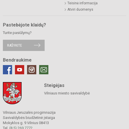
Teisinė informacija
Atviri duomenys
Pastebėjote klaidų?
Turite pasiūlymų?
RAŠYKITE
Bendraukime
Steigėjas
Vilniaus miesto savivaldybė
Vilniaus Jeruzalės progimnazija
Savivaldybės biudžetinė įstaiga
Mokyklos g. 9 Vilnius 08413
Tel.
(8 5) 269 7772