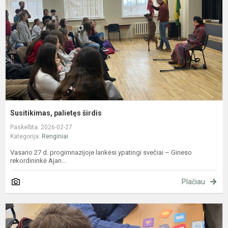
Susitikimas, palietęs širdis
Paskelbta: 2026-02-27
Kategorija:
Renginiai
Vasario 27 d. progimnazijoje lankėsi ypatingi svečiai – Gineso
rekordininkė Ajan...
Plačiau
8
k