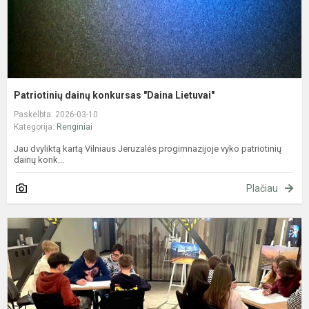
Patriotinių dainų konkursas "Daina Lietuvai"
Paskelbta: 2026-03-10
Kategorija:
Renginiai
Jau dvyliktą kartą Vilniaus Jeruzalės progimnazijoje vyko patriotinių
dainų konk...
Plačiau
K
m
8
k
t
s