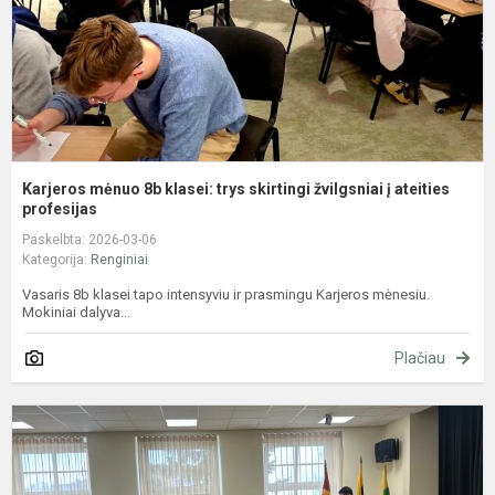
ž
į
at
Karjeros mėnuo 8b klasei: trys skirtingi žvilgsniai į ateities
profesijas
Paskelbta: 2026-03-06
Kategorija:
Renginiai
Vasaris 8b klasei tapo intensyviu ir prasmingu Karjeros mėnesiu.
Mokiniai dalyva...
Plačiau
S
p
š