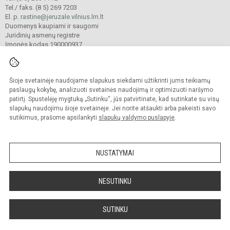
Tel./ faks. (8 5) 269 7203
El. p.
rastine@jeruzale.vilnius.lm.lt
Duomenys kaupiami ir saugomi
Juridinių asmenų registre
Įmonės kodas 190000937
Šioje svetainėje naudojame slapukus siekdami užtikrinti jums teikiamų
© 2024. Vilniaus Jeruzalės progimnazija. Visos teisės saugomos.
Kopijuoti turinį be raštiško gimnazijos sutikimo griežtai draudžiama.
paslaugų kokybę, analizuoti svetainės naudojimą ir optimizuoti naršymo
patirtį. Spustelėję mygtuką „Sutinku“, jūs patvirtinate, kad sutinkate su visų
Prieinamumo paraiška
Slapukų valdymas
slapukų naudojimu šioje svetainėje. Jei norite atšaukti arba pakeisti savo
sutikimus, prašome apsilankyti
slapukų valdymo puslapyje
.
Sumanus būdas atnaujinti
mokyklos interneto
svetainę
NUSTATYMAI
NESUTINKU
SUTINKU