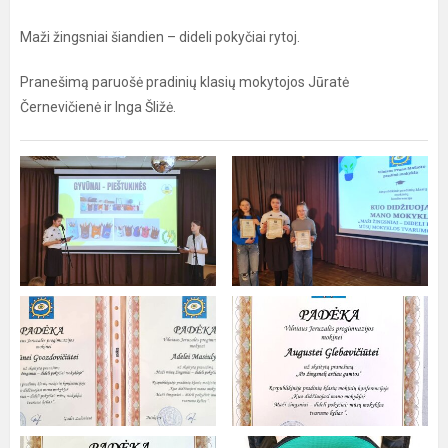
Maži žingsniai šiandien – dideli pokyčiai rytoj.
Pranešimą paruošė pradinių klasių mokytojos Jūratė
Černevičienė ir Inga Šližė.