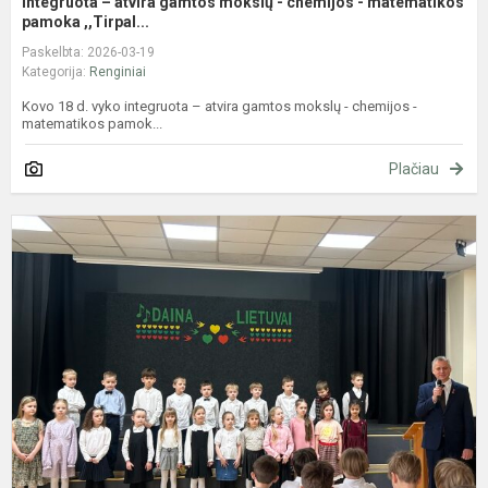
Integruota – atvira gamtos mokslų - chemijos - matematikos
pamoka ,,Tirpal...
Paskelbta: 2026-03-19
Kategorija:
Renginiai
Kovo 18 d. vyko integruota – atvira gamtos mokslų - chemijos -
matematikos pamok...
Plačiau
1
4
k
m
f
„
L