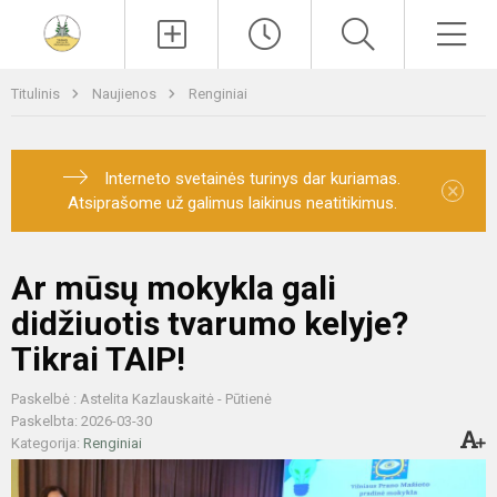
Paieška
Men
Titulinis
Naujienos
Renginiai
Interneto svetainės turinys dar kuriamas.
×
Atsiprašome už galimus laikinus neatitikimus.
Ar mūsų mokykla gali
didžiuotis tvarumo kelyje?
Tikrai TAIP!
Paskelbė : Astelita Kazlauskaitė - Pūtienė
Paskelbta: 2026-03-30
Kategorija:
Renginiai