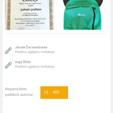
Jūratė Černevičienė
Pradinio ugdymo mokytoja
Inga Šližė
Pradinio ugdymo mokytoja
Nepamirškite
15
AČIŪ
padėkoti autoriui