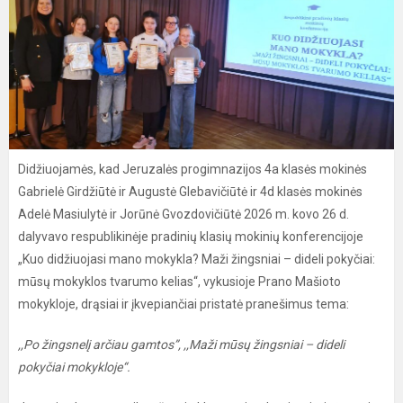
Didžiuojamės, kad Jeruzalės progimnazijos 4a klasės mokinės
Gabrielė Girdžiūtė ir Augustė Glebavičiūtė ir 4d klasės mokinės
Adelė Masiulytė ir Jorūnė Gvozdovičiūtė 2026 m. kovo 26 d.
dalyvavo respublikinėje pradinių klasių mokinių konferencijoje
„Kuo didžiuojasi mano mokykla? Maži žingsniai – dideli pokyčiai:
mūsų mokyklos tvarumo kelias“, vykusioje Prano Mašioto
mokykloje, drąsiai ir įkvepiančiai pristatė pranešimus tema:
,,Po žingsnelį arčiau gamtos”, ,,Maži mūsų žingsniai – dideli
pokyčiai mokykloje“.