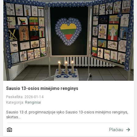
1
o
m
r
Sausio 13-osios minėjimo renginys
Paskelbta: 2026-01-14
Kategorija:
Renginiai
Sausio 13 d. progimnazijoje vyko Sausio 13-osios minėjimo renginys,
skirtas...
Plačiau