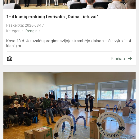
1–4 klasių mokinių festivalis „Daina Lietuvai“
Paskelbta: 2026-03-17
Kategorija:
Renginiai
Kovo 13 d. Jeruzalės progimnazijoje skambėjo dainos – čia vyko 1–4
klasių m...
Plačiau
6
k
m
d
„
G
V
v