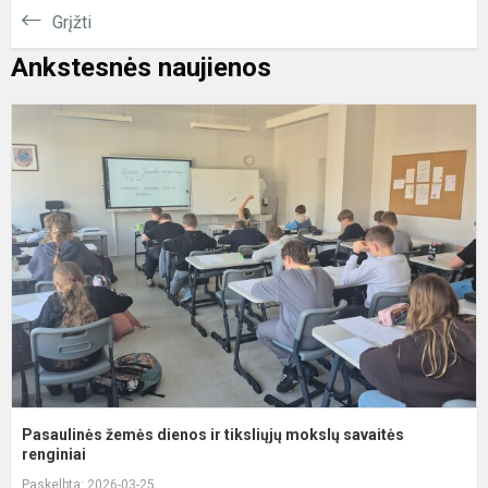
Grįžti
Ankstesnės naujienos
P
ž
d
ir
t
m
s
r
Pasaulinės žemės dienos ir tiksliųjų mokslų savaitės
renginiai
Paskelbta: 2026-03-25