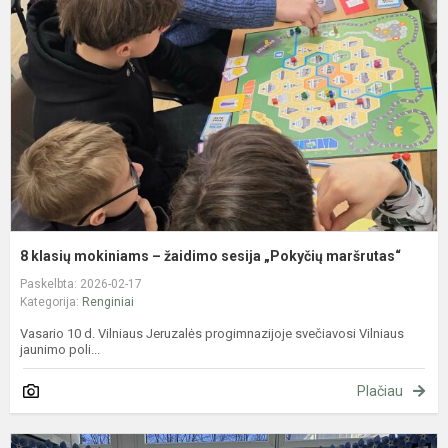
m
–
ž
s
„
m
8 klasių mokiniams – žaidimo sesija „Pokyčių maršrutas“
Paskelbta: 2026-02-17
Kategorija:
Renginiai
Vasario 10 d. Vilniaus Jeruzalės progimnazijoje svečiavosi Vilniaus
jaunimo poli...
Plačiau
S