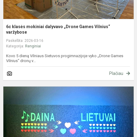
6c klasės mokiniai dalyvavo „Drone Games Vilnius“
varžybose
Paskelbta: 2026-03-16
Kategorija:
Renginiai
Kovo 5 dieną Vilniaus Sietuvos progimnazijoje vyko „Drone Games
Vilnius“ dronų v...
Plačiau
P
d
k
"
L