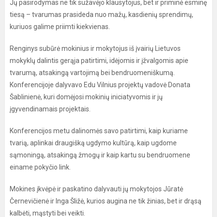
Jų pasirodymas ne tik sužavėjo klausytojus, bet ir priminė esminę
tiesą – tvarumas prasideda nuo mažų, kasdienių sprendimų,
kuriuos galime priimti kiekvienas.
Renginys subūrė mokinius ir mokytojus iš įvairių Lietuvos
mokyklų dalintis gerąja patirtimi, idėjomis ir įžvalgomis apie
tvarumą, atsakingą vartojimą bei bendruomeniškumą.
Konferencijoje dalyvavo Edu Vilnius projektų vadovė Donata
Šablinienė, kuri domėjosi mokinių iniciatyvomis ir jų
įgyvendinamais projektais.
Konferencijos metu dalinomės savo patirtimi, kaip kuriame
tvarią, aplinkai draugišką ugdymo kultūrą, kaip ugdome
sąmoningą, atsakingą žmogų ir kaip kartu su bendruomene
einame pokyčio link.
Mokines įkvėpė ir paskatino dalyvauti jų mokytojos Jūratė
Černevičienė ir Inga Šližė, kurios augina ne tik žinias, bet ir drąsą
kalbėti, mąstyti bei veikti.