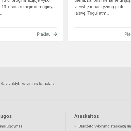
 13 d. progimnazijoje vyko
Diena, kai prisimename drąsą
 13-osios minėjimo renginys,
vienybę ir pasiryžimą ginti
..
laisvę. Tegul atm...
Plačiau
Pla
Savivaldybės vidinis kanalas
augos
Ataskaitos
inis ugdymas
Biudžeto vykdymo ataskaitų rin