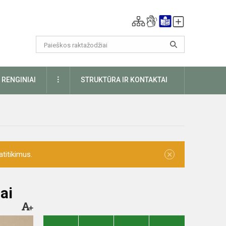
DAUGIAU
RENGINIAI
STRUKTŪRA IR KONTAKTAI
×
titikimus.
ai