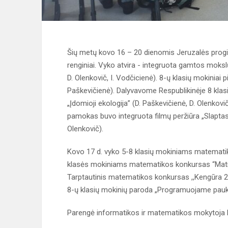
Šių metų kovo 16 – 20 dienomis Jeruzalės progi
renginiai. Vyko atvira - integruota gamtos moks
D. Olenkovič, I. Vodčicienė). 8-ų klasių mokiniai 
Paškevičienė). Dalyvavome Respublikinėje 8 klas
„Įdomioji ekologija” (D. Paškevičienė, D. Olenkov
pamokas buvo integruota filmų peržiūra „Slaptas 
Olenkovič).
Kovo 17 d. vyko 5-8 klasių mokiniams matematiko
klasės mokiniams matematikos konkursas “Matmin
Tarptautinis matematikos konkursas ,,Kengūra 20
8-ų klasių mokinių paroda „Programuojame paukš
Parengė informatikos ir matematikos mokytoja 