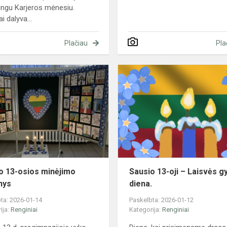
ngu Karjeros mėnesiu.
i dalyva...
Plačiau
Pla
Sausio
13-
osios
minėjimo
renginys
o 13-osios minėjimo
Sausio 13-oji – Laisvės g
nys
diena.
ta: 2026-01-14
Paskelbta: 2026-01-12
ija:
Renginiai
Kategorija:
Renginiai