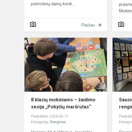
patriotinių dainų konk...
prasmi
Mokinia
Plačiau
8
klasių
mokiniams
–
žaidimo
sesija
„Pokyčių
maršrutas“
8 klasių mokiniams – žaidimo
Sausi
sesija „Pokyčių maršrutas“
rengi
Paskelbta: 2026-02-17
Paskelb
Kategorija:
Renginiai
Kategor