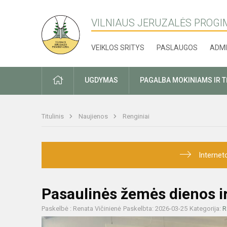
VILNIAUS JERUZALĖS PROGI
VEIKLOS SRITYS
PASLAUGOS
ADMI
PRADŽIA
UGDYMAS
PAGALBA MOKINIAMS IR 
Titulinis
Naujienos
Renginiai
Internet
Pasaulinės žemės dienos ir 
Paskelbė : Renata Vičinienė
Paskelbta: 2026-03-25
Kategorija:
R