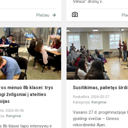
Vilnius“ dronų v...
Plačiau
Pla
Karjeros
mėnuo
8b
klasei:
trys
skirtingi
žvilgsniai
į
ateit...
ros mėnuo 8b klasei: trys
Susitikimas, palietęs šird
ngi žvilgsniai į ateities
Paskelbta: 2026-02-27
sijas
Kategorija:
Renginiai
ta: 2026-03-06
Vasario 27 d. progimnazijoje 
ija:
Renginiai
ypatingi svečiai – Gineso
rekordininkė Ajan...
s 8b klasei tapo intensyviu ir