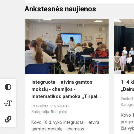
Ankstesnės naujienos
Integruota
–
atvira
gamtos
mokslų
-
chemijos
-
matematikos
Integruota – atvira gamtos
1–4 k
mokslų - chemijos -
„Dain
matematikos pamoka ,,Tirpal...
Paskelb
Kategor
Paskelbta: 2026-03-19
Kategorija:
Renginiai
Kovo 1
progim
Kovo 18 d. vyko integruota – atvira
čia vyk
gamtos mokslų - chemijos -