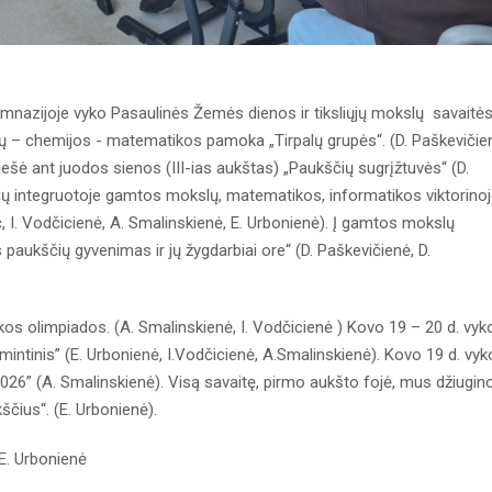
mnazijoje vyko Pasaulinės Žemės dienos ir tiksliųjų mokslų savaitė
lų – chemijos - matematikos pamoka „Tirpalų grupės“. (D. Paškevičie
piešė ant juodos sienos (III-ias aukštas) „Paukščių sugrįžtuvės“ (D.
ių integruotoje gamtos mokslų, matematikos, informatikos viktorino
ič, I. Vodčicienė, A. Smalinskienė, E. Urbonienė). Į gamtos mokslų
paukščių gyvenimas ir jų žygdarbiai ore“ (D. Paškevičienė, D.
s olimpiados. (A. Smalinskienė, I. Vodčicienė ) Kovo 19 – 20 d. vyk
tinis” (E. Urbonienė, I.Vodčicienė, A.Smalinskienė). Kovo 19 d. vyk
26” (A. Smalinskienė). Visą savaitę, pirmo aukšto fojė, mus džiugin
čius“. (E. Urbonienė).
E. Urbonienė