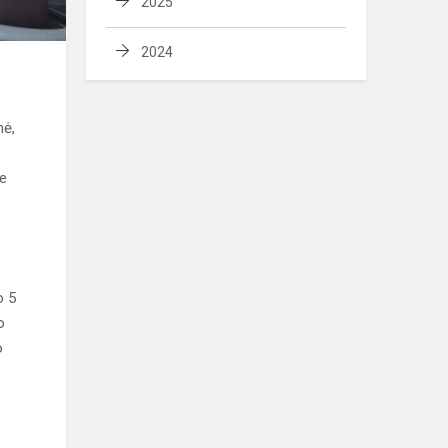
2025
2024
s
nė,
je
o 5
o
o