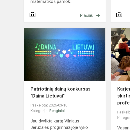
matematikos pamok...
Plačiau
Patriotinių
dainų
konkursas
"Daina
Lietuvai"
Patriotinių dainų konkursas
Karje
"Daina Lietuvai"
skirti
profe
Paskelbta: 2026-03-10
Kategorija:
Renginiai
Paskelb
Kategor
Jau dvyliktą kartą Vilniaus
Jeruzalės progimnazijoje vyko
Vasari