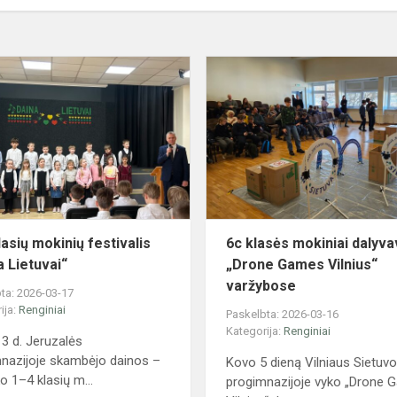
1–
4
klasių
mokinių
festivalis
„Daina
Lietuvai“
...
lasių mokinių festivalis
6c klasės mokiniai dalyv
a Lietuvai“
„Drone Games Vilnius“
varžybose
ta: 2026-03-17
ija:
Renginiai
Paskelbta: 2026-03-16
Kategorija:
Renginiai
3 d. Jeruzalės
nazijoje skambėjo dainos –
Kovo 5 dieną Vilniaus Sietuv
o 1–4 klasių m...
progimnazijoje vyko „Drone