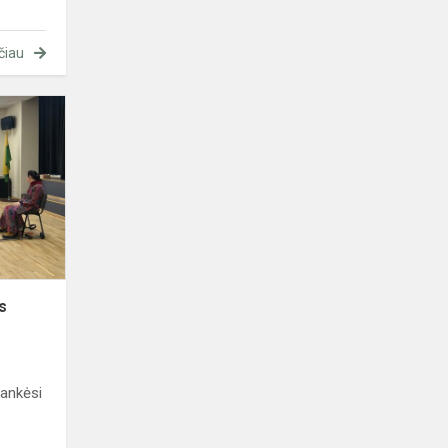
čiau
Susitikimas,
palietęs
širdis
is
lankėsi