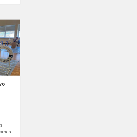
6c
klasės
mokiniai
dalyvavo
„Drone
Games
Vilnius“
varžybose
avo
os
 Games