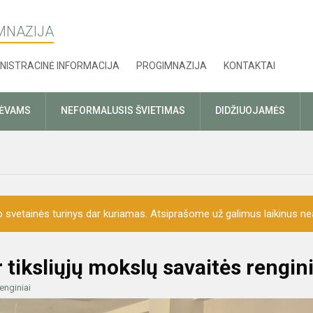
MNAZIJA
NISTRACINĖ INFORMACIJA
PROGIMNAZIJA
KONTAKTAI
TĖVAMS
NEFORMALUSIS ŠVIETIMAS
DIDŽIUOJAMĖS
o svetainės turinys dar kuriamas. Atsiprašome už galimus laikinus nea
tiksliųjų mokslų savaitės rengini
enginiai