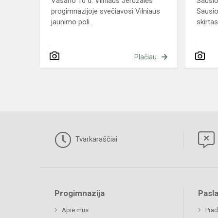
Vasario 10 d. Vilniaus Jeruzalės
Sausio
progimnazijoje svečiavosi Vilniaus
Sausio
jaunimo poli...
skirtas.
Plačiau
Tvarkaraščiai
Progimnazija
Pasl
Apie mus
Prad