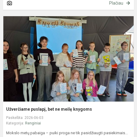
Plačiau
U
p
b
n
m
k
Užverčiame puslapį, bet ne meilę knygoms
Paskelbta: 2026-06-03
Kategorija:
Renginiai
Mokslo metų pabaiga – puiki proga ne tik pasidžiaugti pasiekimais...