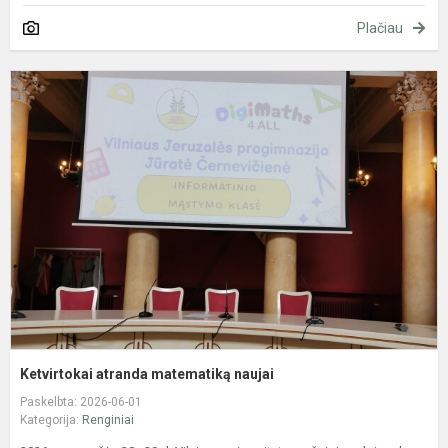
Plačiau
K
a
m
n
Ketvirtokai atranda matematiką naujai
Paskelbta: 2026-06-01
Kategorija:
Renginiai