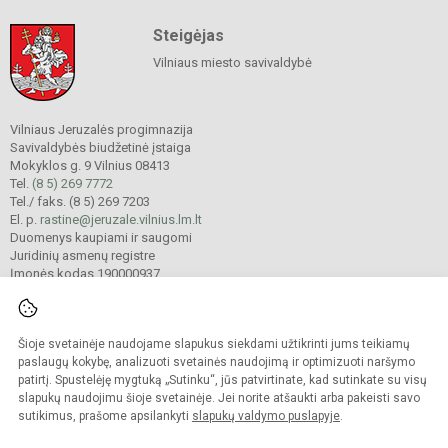
Steigėjas
Vilniaus miesto savivaldybė
Vilniaus Jeruzalės progimnazija
Savivaldybės biudžetinė įstaiga
Mokyklos g. 9 Vilnius 08413
Tel.
(8 5) 269 7772
Tel./ faks. (8 5) 269 7203
El. p.
rastine@jeruzale.vilnius.lm.lt
Duomenys kaupiami ir saugomi
Juridinių asmenų registre
Įmonės kodas 190000937
Šioje svetainėje naudojame slapukus siekdami užtikrinti jums teikiamų
© 2024. Vilniaus Jeruzalės progimnazija. Visos teisės saugomos.
Kopijuoti turinį be raštiško gimnazijos sutikimo griežtai draudžiama.
paslaugų kokybę, analizuoti svetainės naudojimą ir optimizuoti naršymo
patirtį. Spustelėję mygtuką „Sutinku“, jūs patvirtinate, kad sutinkate su visų
Prieinamumo paraiška
Slapukų valdymas
slapukų naudojimu šioje svetainėje. Jei norite atšaukti arba pakeisti savo
sutikimus, prašome apsilankyti
slapukų valdymo puslapyje
.
Sumanus būdas atnaujinti
mokyklos interneto