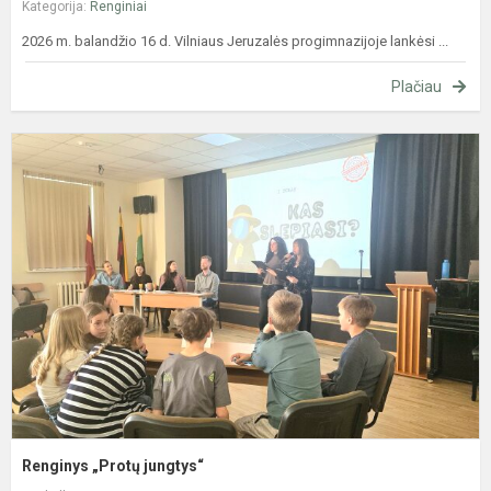
Kategorija:
Renginiai
2026 m. balandžio 16 d. Vilniaus Jeruzalės progimnazijoje lankėsi ...
Plačiau
R
„
j
Renginys „Protų jungtys“