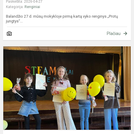
Paskelbta: 2026-04-27
Kategorija:
Renginiai
Balandžio 27 d. mūsų mokykloje pirmą kartą vyko renginys „Protų
jungtys“...
Plačiau
K
S
m