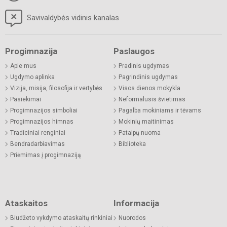
Savivaldybės vidinis kanalas
Progimnazija
Paslaugos
Apie mus
Pradinis ugdymas
Ugdymo aplinka
Pagrindinis ugdymas
Vizija, misija, filosofija ir vertybės
Visos dienos mokykla
Pasiekimai
Neformalusis švietimas
Progimnazijos simboliai
Pagalba mokiniams ir tėvams
Progimnazijos himnas
Mokinių maitinimas
Tradiciniai renginiai
Patalpų nuoma
Bendradarbiavimas
Biblioteka
Priėmimas į progimnaziją
Ataskaitos
Informacija
Biudžeto vykdymo ataskaitų rinkiniai
Nuorodos