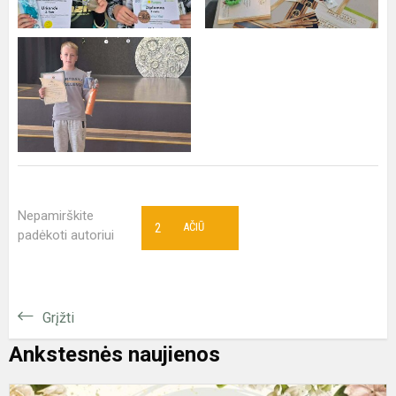
Nepamirškite
2
AČIŪ
padėkoti autoriui
Grįžti
Ankstesnės naujienos
K