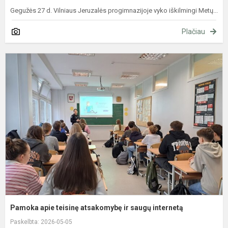
Gegužės 27 d. Vilniaus Jeruzalės progimnazijoje vyko iškilmingi Metų...
Plačiau
P
a
t
a
ir
s
i
Pamoka apie teisinę atsakomybę ir saugų internetą
Paskelbta: 2026-05-05