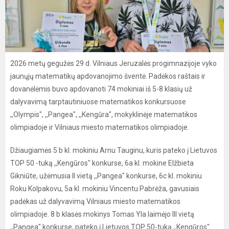
2026 metų gegužės 29 d. Vilniaus Jeruzalės progimnazijoje vyko
jaunųjų matematikų apdovanojimo šventė. Padėkos raštais ir
dovanėlėmis buvo apdovanoti 74 mokiniai iš 5-8 klasių už
dalyvavimą tarptautiniuose matematikos konkursuose
,,Olympis", ,,Pangea", ,,Kengūra", mokyklinėje matematikos
olimpiadoje ir Vilniaus miesto matematikos olimpiadoje.
Džiaugiamės 5 b kl. mokiniu Arnu Tauginu, kuris pateko į Lietuvos
TOP 50 -tuką ,,Kengūros" konkurse, 6a kl. mokine Elžbieta
Gikniūte, užėmusia II vietą ,,Pangea" konkurse, 6c kl. mokiniu
Roku Kolpakovu, 5a kl. mokiniu Vincentu Pabrėža, gavusiais
padėkas už dalyvavimą Vilniaus miesto matematikos
olimpiadoje. 8 b klasės mokinys Tomas Yla laimėjo III vietą
,,Pangea" konkurse, pateko į Lietuvos TOP 50-tuką ,,Kengūros"