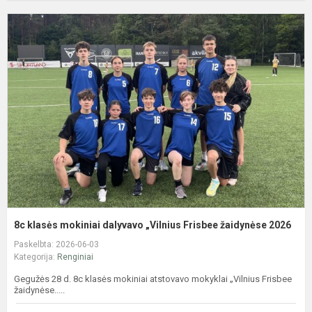
8
k
m
d
„
F
ž
2
8c klasės mokiniai dalyvavo „Vilnius Frisbee žaidynėse 2026
Paskelbta: 2026-06-03
Kategorija:
Renginiai
Gegužės 28 d. 8c klasės mokiniai atstovavo mokyklai „Vilnius Frisbee
žaidynėse.....