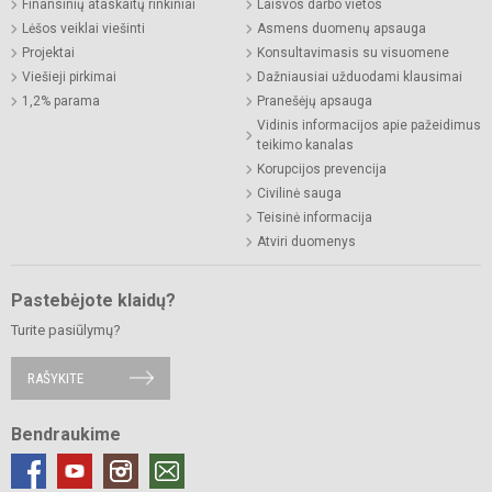
Finansinių ataskaitų rinkiniai
Laisvos darbo vietos
Lėšos veiklai viešinti
Asmens duomenų apsauga
Projektai
Konsultavimasis su visuomene
Viešieji pirkimai
Dažniausiai užduodami klausimai
1,2% parama
Pranešėjų apsauga
Vidinis informacijos apie pažeidimus
teikimo kanalas
Korupcijos prevencija
Civilinė sauga
Teisinė informacija
Atviri duomenys
Pastebėjote klaidų?
Turite pasiūlymų?
RAŠYKITE
Bendraukime