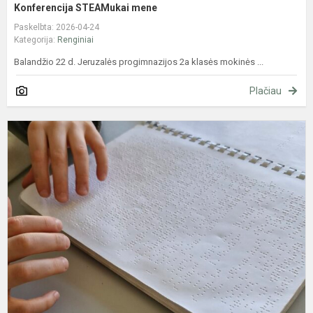
Konferencija STEAMukai mene
Paskelbta: 2026-04-24
Kategorija:
Renginiai
Balandžio 22 d. Jeruzalės progimnazijos 2a klasės mokinės ...
Plačiau
E
„
s
n
p