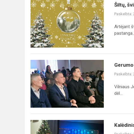
Šiltų,
Šiltų, š
šviesių
Paskelbta:
ir
jaukių
Artėjant 
švenčių
pastanga..
visai
mokyklos
bendruomene...
Gerumo
Gerumo 
dovana
Paskelbta:
Advento
kelyje
Vilniaus J
dėl...
Kalėdinis
Kalėdini
talentų