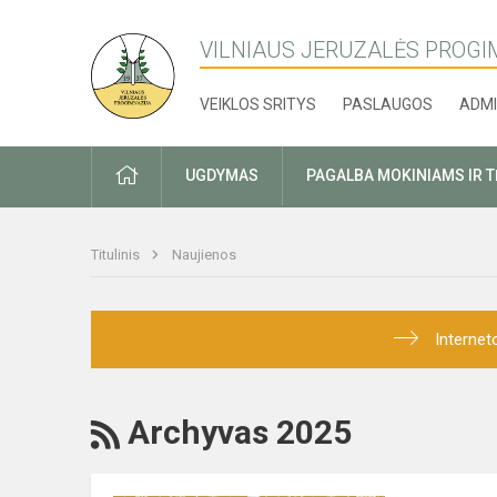
VILNIAUS JERUZALĖS PROGI
VEIKLOS SRITYS
PASLAUGOS
ADMI
PRADŽIA
UGDYMAS
PAGALBA MOKINIAMS IR 
Titulinis
Naujienos
Internet
RSS
Archyvas 2025