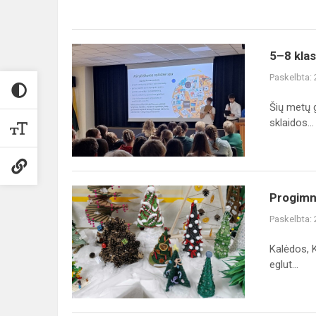
pirmo
turo
rezul...
5–
5–8 klas
8
Paskelbta:
klasių
mokinių
Šių metų 
gerosios
sklaidos...
patirties
sklaidos
konferencija...
Progimnazijos
Progimna
pradinių
Paskelbta:
klasių
mokinių
Kalėdos, K
kūrybinių
eglut...
darbų
parod...