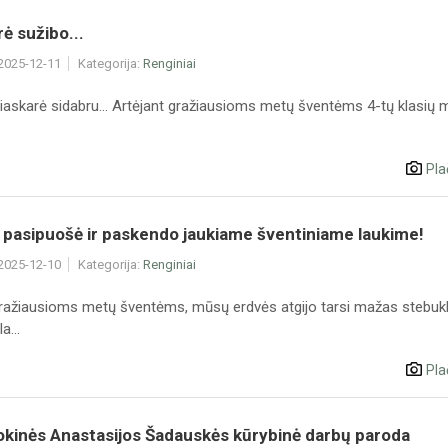
rė sužibo...
 2025-12-11
Kategorija:
Renginiai
iaskarė sidabru... Artėjant gražiausioms metų šventėms 4-tų klasių m
Pla
 pasipuošė ir paskendo jaukiame šventiniame laukime!
 2025-12-10
Kategorija:
Renginiai
gražiausioms metų šventėms, mūsų erdvės atgijo tarsi mažas stebuk
a...
Pla
okinės Anastasijos Šadauskės kūrybinė darbų paroda