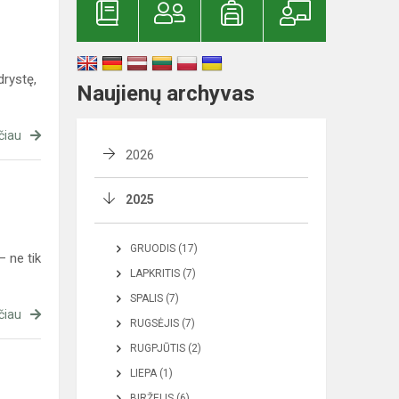
rystę,
Naujienų archyvas
čiau
2026
2025
GRUODIS (17)
 ne tik
LAPKRITIS (7)
SPALIS (7)
čiau
RUGSĖJIS (7)
RUGPJŪTIS (2)
LIEPA (1)
BIRŽELIS (6)