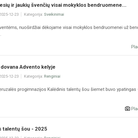
viesių ir jaukių švenčių visai mokyklos bendruomene...
 2025-12-23
Kategorija:
Sveikinimai
šventėms, nuoširdžiai dėkojame visai mokyklos bendruomenei už bend
.
Pla
dovana Advento kelyje
 2025-12-23
Kategorija:
Renginiai
eruzalės progimnazijos Kalėdinis talentų šou šiemet buvo ypatingas –
Pla
s talentų šou - 2025