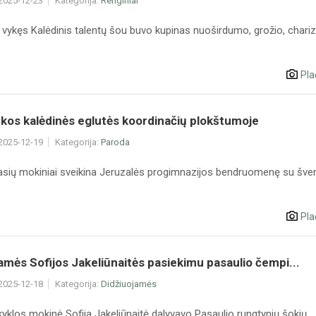
 2025-12-23
Kategorija:
Renginiai
 vykęs Kalėdinis talentų šou buvo kupinas nuoširdumo, grožio, chari
Pla
kos kalėdinės eglutės koordinačių plokštumoje
 2025-12-19
Kategorija:
Paroda
klasių mokiniai sveikina Jeruzalės progimnazijos bendruomenę su šv
Pla
amės Sofijos Jakeliūnaitės pasiekimu pasaulio čempi...
 2025-12-18
Kategorija:
Didžiuojamės
klos mokinė Sofija Jakeliūnaitė dalyvavo Pasaulio rungtynių šokių