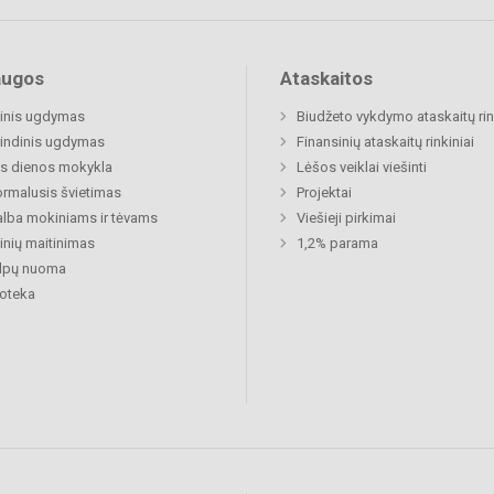
augos
Ataskaitos
inis ugdymas
Biudžeto vykdymo ataskaitų rin
indinis ugdymas
Finansinių ataskaitų rinkiniai
s dienos mokykla
Lėšos veiklai viešinti
rmalusis švietimas
Projektai
lba mokiniams ir tėvams
Viešieji pirkimai
nių maitinimas
1,2% parama
alpų nuoma
ioteka