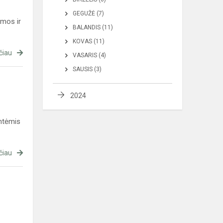
GEGUŽĖ (7)
zmos ir
BALANDIS (11)
KOVAS (11)
čiau
VASARIS (4)
SAUSIS (3)
2024
entėmis
čiau