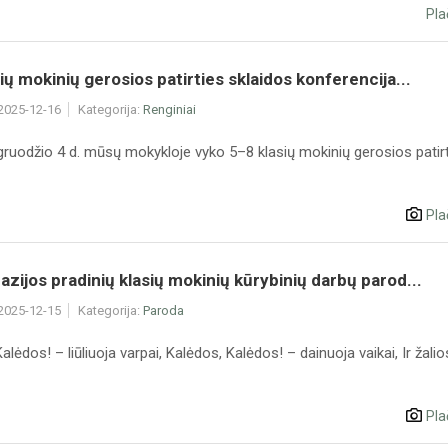
Pla
ių mokinių gerosios patirties sklaidos konferencija...
 2025-12-16
Kategorija:
Renginiai
gruodžio 4 d. mūsų mokykloje vyko 5–8 klasių mokinių gerosios patir
Pla
zijos pradinių klasių mokinių kūrybinių darbų parod...
 2025-12-15
Kategorija:
Paroda
alėdos! – liūliuoja varpai, Kalėdos, Kalėdos! – dainuoja vaikai, Ir žalio
Pla