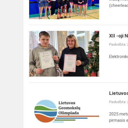
pasaulio
(cheerleadi
čempi...
XII
XII -oji
-
Paskelbta:
oji
Nacionalinė
Elektronik
aplinkosaugos
olimpiada
Lietuvos
Lietuvos
Geomokslų
Paskelbta:
IX
(2026
2025 metų
m.)
pirmasis et
olimpiados