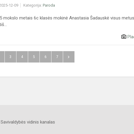
 2025-12-09
Kategorija:
Paroda
 mokslo metais 6c klasės mokinė Anastasia Šadauskė visus metus
iš...
Pla
3
4
5
6
7
Savivaldybės vidinis kanalas