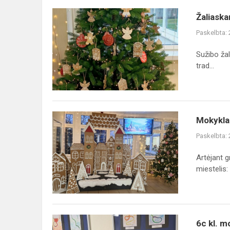
Žaliaskarė
Žaliaska
sužibo...
Paskelbta:
Sužibo žal
trad...
Mokykla
Mokykla
pasipuošė
Paskelbta:
ir
paskendo
Artėjant 
jaukiame
miestelis: l
šventiniame
laukime!
6c
6c kl. m