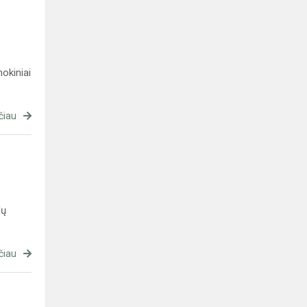
okiniai
čiau
lų
čiau