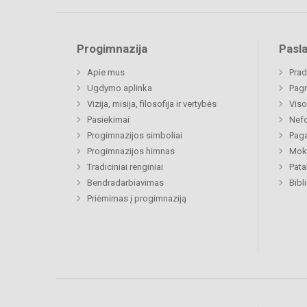
Progimnazija
Pasl
Apie mus
Prad
Ugdymo aplinka
Pagr
Vizija, misija, filosofija ir vertybės
Viso
Pasiekimai
Nefo
Progimnazijos simboliai
Paga
Progimnazijos himnas
Moki
Tradiciniai renginiai
Pat
Bendradarbiavimas
Bibl
Priėmimas į progimnaziją