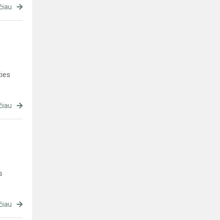
čiau
ties
čiau
s
čiau