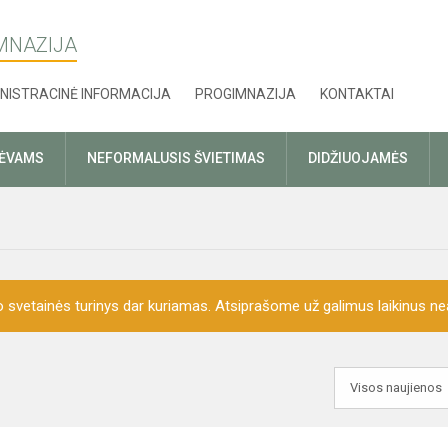
MNAZIJA
NISTRACINĖ INFORMACIJA
PROGIMNAZIJA
KONTAKTAI
TĖVAMS
NEFORMALUSIS ŠVIETIMAS
DIDŽIUOJAMĖS
o svetainės turinys dar kuriamas. Atsiprašome už galimus laikinus nea