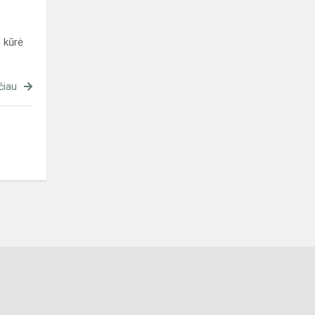
 kūrė
čiau