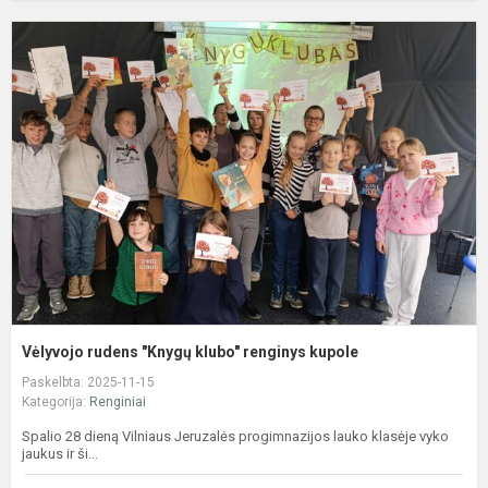
V
r
"
k
r
k
Vėlyvojo rudens "Knygų klubo" renginys kupole
Paskelbta: 2025-11-15
Kategorija:
Renginiai
Spalio 28 dieną Vilniaus Jeruzalės progimnazijos lauko klasėje vyko
jaukus ir ši...