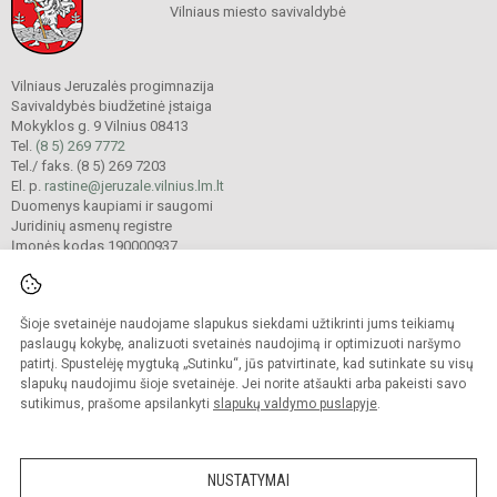
Vilniaus miesto savivaldybė
Vilniaus Jeruzalės progimnazija
Savivaldybės biudžetinė įstaiga
Mokyklos g. 9 Vilnius 08413
Tel.
(8 5) 269 7772
Tel./ faks. (8 5) 269 7203
El. p.
rastine@jeruzale.vilnius.lm.lt
Duomenys kaupiami ir saugomi
Juridinių asmenų registre
Įmonės kodas 190000937
Šioje svetainėje naudojame slapukus siekdami užtikrinti jums teikiamų
© 2024. Vilniaus Jeruzalės progimnazija. Visos teisės saugomos.
Kopijuoti turinį be raštiško gimnazijos sutikimo griežtai draudžiama.
paslaugų kokybę, analizuoti svetainės naudojimą ir optimizuoti naršymo
patirtį. Spustelėję mygtuką „Sutinku“, jūs patvirtinate, kad sutinkate su visų
Prieinamumo paraiška
Slapukų valdymas
slapukų naudojimu šioje svetainėje. Jei norite atšaukti arba pakeisti savo
sutikimus, prašome apsilankyti
slapukų valdymo puslapyje
.
Sumanus būdas atnaujinti
mokyklos interneto
svetainę
NUSTATYMAI