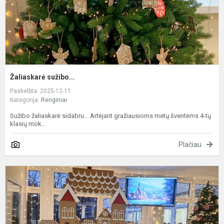
Žaliaskarė sužibo...
Paskelbta: 2025-12-11
Kategorija:
Renginiai
Sužibo žaliaskarė sidabru... Artėjant gražiausioms metų šventėms 4-tų
klasių mok...
Plačiau
M
p
ir
p
j