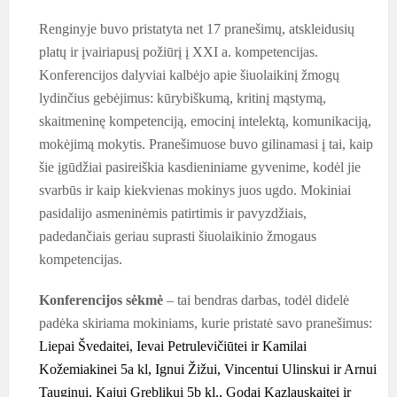
Renginyje buvo pristatyta net 17 pranešimų, atskleidusių
platų ir įvairiapusį požiūrį į XXI a. kompetencijas.
Konferencijos dalyviai kalbėjo apie šiuolaikinį žmogų
lydinčius gebėjimus: kūrybiškumą, kritinį mąstymą,
skaitmeninę kompetenciją, emocinį intelektą, komunikaciją,
mokėjimą mokytis. Pranešimuose buvo gilinamasi į tai, kaip
šie įgūdžiai pasireiškia kasdieniniame gyvenime, kodėl jie
svarbūs ir kaip kiekvienas mokinys juos ugdo. Mokiniai
pasidalijo asmeninėmis patirtimis ir pavyzdžiais,
padedančiais geriau suprasti šiuolaikinio žmogaus
kompetencijas.
Konferencijos sėkmė
– tai bendras darbas, todėl didelė
padėka skiriama mokiniams, kurie pristatė savo pranešimus:
Liepai Švedaitei, Ievai Petrulevičiūtei ir Kamilai
Kožemiakinei 5a kl, Ignui Žižui, Vincentui Ulinskui ir Arnui
Tauginui
, Kajui Greblikui 5b kl.,
Godai
Kazlauskaitei ir