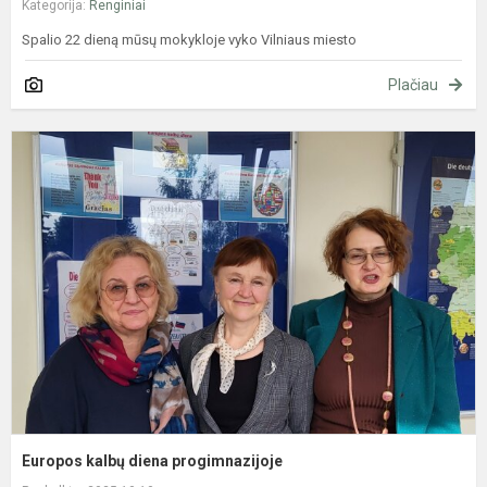
Kategorija:
Renginiai
Spalio 22 dieną mūsų mokykloje vyko Vilniaus miesto
Plačiau
E
k
d
p
Europos kalbų diena progimnazijoje