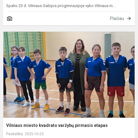
Spalio 23 d. Vilniaus Gabijos progimnazijoje vyko Vilniaus m...
Plačiau
V
m
k
v
p
e
Vilniaus miesto kvadrato varžybų pirmasis etapas
Paskelbta: 2025-10-23