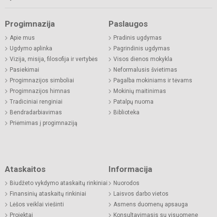
Progimnazija
Paslaugos
Apie mus
Pradinis ugdymas
Ugdymo aplinka
Pagrindinis ugdymas
Vizija, misija, filosofija ir vertybės
Visos dienos mokykla
Pasiekimai
Neformalusis švietimas
Progimnazijos simboliai
Pagalba mokiniams ir tėvams
Progimnazijos himnas
Mokinių maitinimas
Tradiciniai renginiai
Patalpų nuoma
Bendradarbiavimas
Biblioteka
Priėmimas į progimnaziją
Ataskaitos
Informacija
Biudžeto vykdymo ataskaitų rinkiniai
Nuorodos
Finansinių ataskaitų rinkiniai
Laisvos darbo vietos
Lėšos veiklai viešinti
Asmens duomenų apsauga
Projektai
Konsultavimasis su visuomene