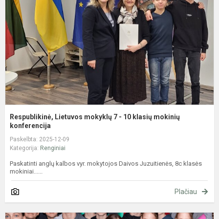
7
-
1
k
m
k
Respublikinė, Lietuvos mokyklų 7 - 10 klasių mokinių
konferencija
Paskelbta: 2025-12-09
Kategorija:
Renginiai
Paskatinti anglų kalbos vyr. mokytojos Daivos Juzuitienės, 8c klasės
mokiniai......
Plačiau
T