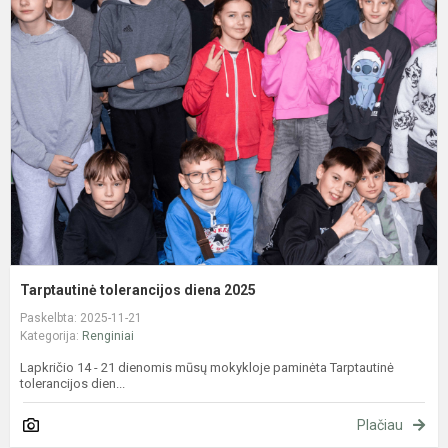
t
d
2
Tarptautinė tolerancijos diena 2025
Paskelbta: 2025-11-21
Kategorija:
Renginiai
Lapkričio 14 - 21 dienomis mūsų mokykloje paminėta Tarptautinė
tolerancijos dien...
Plačiau