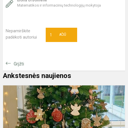
Elona Urbonienė
Matematikos ir informacinių technologijų mokytoja
Nepamirškite
1
AČIŪ
padėkoti autoriui
Grįžti
Ankstesnės naujienos
Ž
s