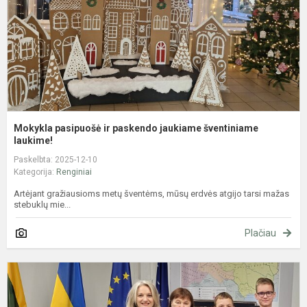
š
l
Mokykla pasipuošė ir paskendo jaukiame šventiniame
laukime!
Paskelbta: 2025-12-10
Kategorija:
Renginiai
Artėjant gražiausioms metų šventėms, mūsų erdvės atgijo tarsi mažas
stebuklų mie...
Plačiau
R
L
m