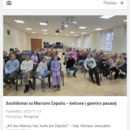
Plačiau
S
s
M
Č
–
k
į
g
p
Susitikimai su Mariumi Čepuliu – kelionė į gamtos pasaulį
Paskelbta: 2025-11-13
Kategorija:
Renginiai
„Aš esu Marius, tas, kuris yra Čepulis“ – taip Vilniaus Jeruzalės