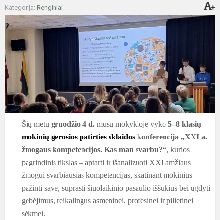
Kategorija:
Renginiai
Šių metų
gruodžio 4 d.
mūsų mokykloje vyko
5–8 klasių
mokinių gerosios patirties sklaidos
konferencija „XXI a.
žmogaus kompetencijos. Kas man svarbu?“
, kurios
pagrindinis tikslas – aptarti ir išanalizuoti XXI amžiaus
žmogui svarbiausias kompetencijas, skatinant mokinius
pažinti save, suprasti šiuolaikinio pasaulio iššūkius bei ugdyti
gebėjimus, reikalingus asmeninei, profesinei ir pilietinei
sėkmei.