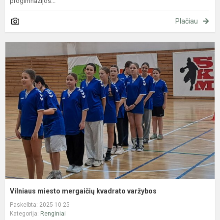
progimnazijos...
Plačiau
V
m
m
k
v
Vilniaus miesto mergaičių kvadrato varžybos
Paskelbta: 2025-10-25
Kategorija:
Renginiai