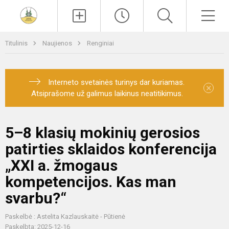
Paieška
Men
Titulinis
Naujienos
Renginiai
Interneto svetainės turinys dar kuriamas.
×
Atsiprašome už galimus laikinus neatitikimus.
5–8 klasių mokinių gerosios
patirties sklaidos konferencija
„XXI a. žmogaus
kompetencijos. Kas man
svarbu?“
Paskelbė : Astelita Kazlauskaitė - Pūtienė
Paskelbta: 2025-12-16