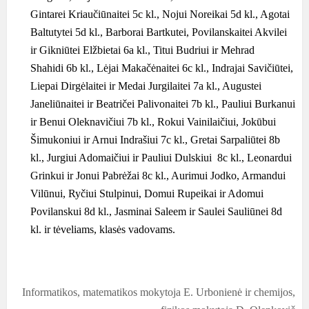
Gintarei Kriaučiūnaitei 5c kl.,
Nojui Noreikai 5d kl., Agotai
Baltutytei 5d kl., Barborai Bartkutei, Povilanskaitei Akvilei
ir
Gikniūtei
Elžbietai 6a kl.,
Titui Budriui ir Mehrad
Shahidi 6b kl., Lėjai Makačėnaitei 6c kl., Indrajai Savičiūtei,
Liepai Dirgėlaitei ir Medai Jurgilaitei 7a kl., Augustei
Janeliūnaitei ir Beatričei Palivonaitei 7b kl., Pauliui Burkanui
ir Benui Oleknavičiui 7b kl., Rokui Vainilaičiui, Jokūbui
Šimukoniui ir Arnui Indrašiui 7c kl., Gretai Sarpaliūtei 8b
kl., Jurgiui Adomaičiui ir Pauliui Dulskiui 8c kl., Leonardui
Grinkui ir Jonui Pabrėžai 8c kl., Aurimui Jodko, Armandui
Vilūnui, Ryčiui Stulpinui, Domui Rupeikai ir Adomui
Povilanskui 8d kl., Jasminai Saleem ir Saulei Sauliūnei 8d
kl. ir tėveliams, klasės vadovams.
Informatikos, matematikos mokytoja E. Urbonienė ir chemijos,