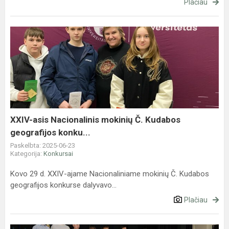
Plačiau
XXIV-
asis
Nacionalinis
mokinių
Č.
Kudabos
geografijos
konku...
XXIV-asis Nacionalinis mokinių Č. Kudabos
geografijos konku...
Paskelbta: 2025-06-23
Kategorija:
Konkursai
Kovo 29 d. XXIV-ajame Nacionaliniame mokinių Č. Kudabos
geografijos konkurse dalyvavo...
Plačiau