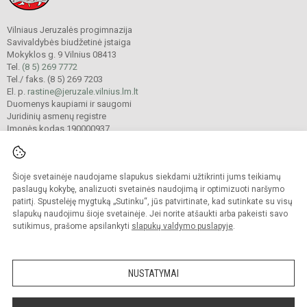
Vilniaus Jeruzalės progimnazija
Savivaldybės biudžetinė įstaiga
Mokyklos g. 9 Vilnius 08413
Tel.
(8 5) 269 7772
Tel./ faks. (8 5) 269 7203
El. p.
rastine@jeruzale.vilnius.lm.lt
Duomenys kaupiami ir saugomi
Juridinių asmenų registre
Įmonės kodas 190000937
Šioje svetainėje naudojame slapukus siekdami užtikrinti jums teikiamų
© 2024. Vilniaus Jeruzalės progimnazija. Visos teisės saugomos.
Kopijuoti turinį be raštiško gimnazijos sutikimo griežtai draudžiama.
paslaugų kokybę, analizuoti svetainės naudojimą ir optimizuoti naršymo
patirtį. Spustelėję mygtuką „Sutinku“, jūs patvirtinate, kad sutinkate su visų
Prieinamumo paraiška
Slapukų valdymas
slapukų naudojimu šioje svetainėje. Jei norite atšaukti arba pakeisti savo
sutikimus, prašome apsilankyti
slapukų valdymo puslapyje
.
Sumanus būdas atnaujinti
mokyklos interneto
svetainę
NUSTATYMAI