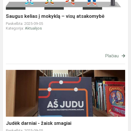
visų
atsakomybė
Saugus kelias į mokyklą – visų atsakomybė
Paskelbta: 2025-09-05
Kategorija:
Aktualijos
Plačiau
Judėk
darniai
-
žaisk
smagiai
Judėk darniai - žaisk smagiai
Paskelbta: 2025-09-05