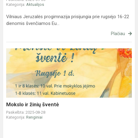
Kategorija:
Aktualijos
Vilniaus Jeruzalės progimnazija prisijungia prie rugsėjo 16-22
dienomis švenčiamos Eu...
Plačiau
Mokslo
ir
žinių
šventė
Mokslo ir žinių šventė
Paskelbta: 2025-08-28
Kategorija:
Renginiai