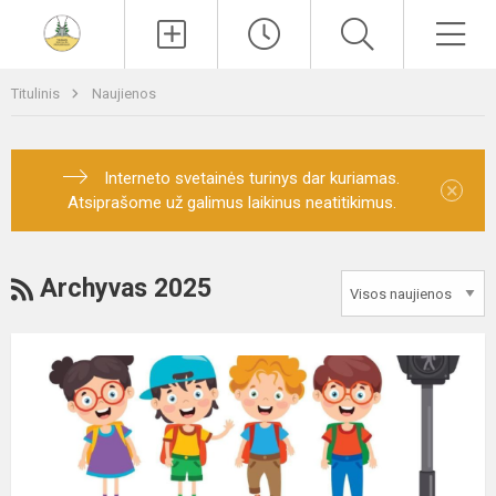
Paieška
Men
Titulinis
Naujienos
Interneto svetainės turinys dar kuriamas.
×
Atsiprašome už galimus laikinus neatitikimus.
RSS
Archyvas 2025
Saugus
kelias
į
mokyklą
–