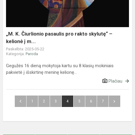
pasaulis
pro
rakto
skylutę“
–
„M. K. Čiurlionio pasaulis pro rakto skylutę“ –
kelionė
kelionė į m...
į
Paskelbta: 2025-05-22
m...
Kategorija:
Paroda
Gegužės 16 dieną mokytoja kartu su 8 klasių mokiniais
pakvietė į išskirtinę meninę kelionę...
Plačiau
1
2
3
4
5
6
7