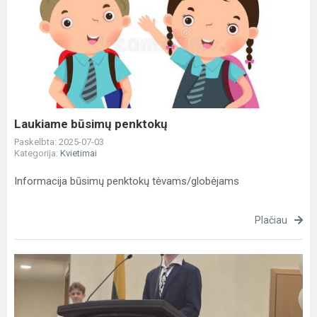
Laukiame
būsimų
penktokų
Laukiame būsimų penktokų
Paskelbta: 2025-07-03
Kategorija:
Kvietimai
Informacija būsimų penktokų tėvams/globėjams
Plačiau
Aštuntokų
išleistuvės