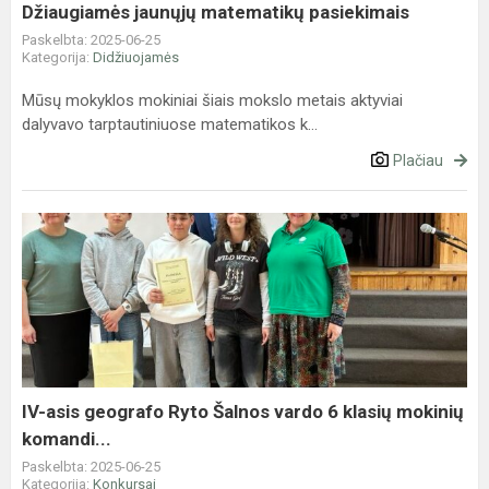
Džiaugiamės jaunųjų matematikų pasiekimais
Paskelbta: 2025-06-25
Kategorija:
Didžiuojamės
Mūsų mokyklos mokiniai šiais mokslo metais aktyviai
dalyvavo tarptautiniuose matematikos k...
Plačiau
IV-
asis
geografo
Ryto
Šalnos
vardo
6
klasių
IV-asis geografo Ryto Šalnos vardo 6 klasių mokinių
mokinių
komandi...
komandi...
Paskelbta: 2025-06-25
Kategorija:
Konkursai