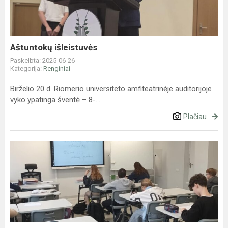
Aštuntokų išleistuvės
Paskelbta: 2025-06-26
Kategorija:
Renginiai
Birželio 20 d. Riomerio universiteto amfiteatrinėje auditorijoje
vyko ypatinga šventė – 8-...
Plačiau
Džiaugiamės
jaunųjų
matematikų
pasiekimais