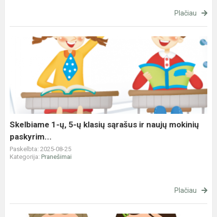
Plačiau
Skelbiame
1-
ų,
5-
ų
klasių
sąrašus
ir
Skelbiame 1-ų, 5-ų klasių sąrašus ir naujų mokinių
naujų
paskyrim...
mokinių
Paskelbta: 2025-08-25
paskyrim...
Kategorija:
Pranešimai
Plačiau