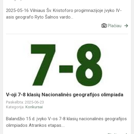
2025-05-16 Vilniaus Šv. Kristoforo progimnazijoje įvyko IV-
asis geografo Ryto Šalnos vardo...
Plačiau
V-
oji
7-
8
klasių
Nacionalinės
geografijos
olimpiada
V-oji 7-8 klasių Nacionalinės geografijos olimpiada
Paskelbta: 2025-06-23
Kategorija:
Konkursai
Balandžio 15 d. įvyko V-os 7-8 klasių nacionalinės geografijos
olimpiados Atrankos etapas....