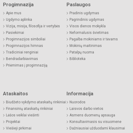
Progimnazija
Paslaugos
Apie mus
Pradinis ugdymas
Ugdymo aplinka
Pagrindinis ugdymas
Vizija, misija, filosofija ir vertybės
Visos dienos mokykla
Pasiekimai
Neformalusis švietimas
Progimnazijos simboliai
Pagalba mokiniams ir tėvams
Progimnazijos himnas
Mokinių maitinimas
Tradiciniai renginiai
Patalpų nuoma
Bendradarbiavimas
Biblioteka
Priėmimas į progimnaziją
Ataskaitos
Informacija
Biudžeto vykdymo ataskaitų rinkiniai
Nuorodos
Finansinių ataskaitų rinkiniai
Laisvos darbo vietos
Lėšos veiklai viešinti
Asmens duomenų apsauga
Projektai
Konsultavimasis su visuomene
Viešieji pirkimai
Dažniausiai užduodami klausimai