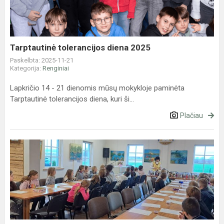
Tarptautinė tolerancijos diena 2025
Paskelbta: 2025-11-21
Kategorija:
Renginiai
Lapkričio 14 - 21 dienomis mūsų mokykloje paminėta
Tarptautinė tolerancijos diena, kuri ši...
Plačiau
2-
8
klasių
mokinių
edukacinės
išvykos