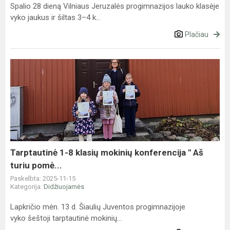
Spalio 28 dieną Vilniaus Jeruzalės progimnazijos lauko klasėje
vyko jaukus ir šiltas 3–4 k...
Plačiau
Tarptautinė
1-
8
klasių
mokinių
konferencija
"
Aš
Tarptautinė 1-8 klasių mokinių konferencija " Aš
turiu
turiu pomė...
pomė...
Paskelbta: 2025-11-15
Kategorija:
Didžiuojamės
Lapkričio mėn. 13 d. Šiaulių Juventos progimnazijoje
vyko šeštoji tarptautinė mokinių...