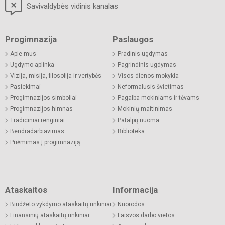
Savivaldybės vidinis kanalas
Progimnazija
Paslaugos
Apie mus
Pradinis ugdymas
Ugdymo aplinka
Pagrindinis ugdymas
Vizija, misija, filosofija ir vertybės
Visos dienos mokykla
Pasiekimai
Neformalusis švietimas
Progimnazijos simboliai
Pagalba mokiniams ir tėvams
Progimnazijos himnas
Mokinių maitinimas
Tradiciniai renginiai
Patalpų nuoma
Bendradarbiavimas
Biblioteka
Priėmimas į progimnaziją
Ataskaitos
Informacija
Biudžeto vykdymo ataskaitų rinkiniai
Nuorodos
Finansinių ataskaitų rinkiniai
Laisvos darbo vietos