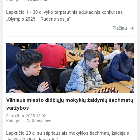
Lapkričio 1 - 30 d. vyko tarptautinis edukacinis konkursas
„Olympis 2025 – Rudens sesija“....
Plačiau
Vilniaus
miesto
didžiųjų
mokyklų
žaidynių
šachmatų
varžybos
Vilniaus miesto didžiųjų mokyklų žaidynių šachmatų
varžybos
Paskelbta: 2025-12-02
Kategorija:
Didžiuojamės
Lapkričio 28 d. su stipriausiais mokyklos šachmatų žaidėjais –