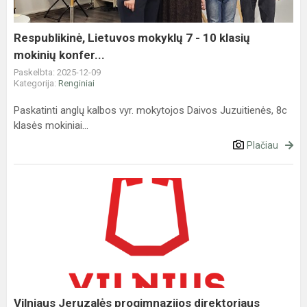
10
klasių
mokinių
Respublikinė, Lietuvos mokyklų 7 - 10 klasių
konfer...
mokinių konfer...
Paskelbta: 2025-12-09
Kategorija:
Renginiai
Paskatinti anglų kalbos vyr. mokytojos Daivos Juzuitienės, 8c
klasės mokiniai...
Plačiau
Vilniaus
Jeruzalės
progimnazijos
direktoriaus
konkursas
Vilniaus Jeruzalės progimnazijos direktoriaus