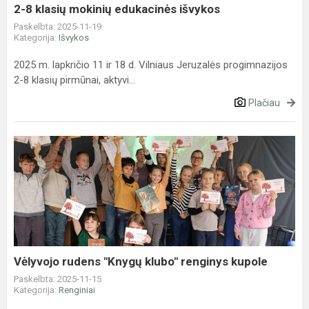
2-8 klasių mokinių edukacinės išvykos
Paskelbta: 2025-11-19
Kategorija:
Išvykos
2025 m. lapkričio 11 ir 18 d. Vilniaus Jeruzalės progimnazijos
2-8 klasių pirmūnai, aktyvi...
Plačiau
Vėlyvojo
rudens
"Knygų
klubo"
renginys
kupole
Vėlyvojo rudens "Knygų klubo" renginys kupole
Paskelbta: 2025-11-15
Kategorija:
Renginiai