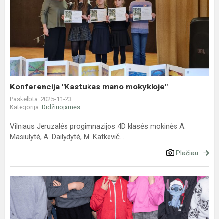
Konferencija
"Kastukas
mano
mokykloje"
Konferencija "Kastukas mano mokykloje"
Paskelbta: 2025-11-23
Kategorija:
Didžiuojamės
Vilniaus Jeruzalės progimnazijos 4D klasės mokinės A.
Masiulytė, A. Dailydytė, M. Katkevič...
Plačiau
Tarptautinė
tolerancijos
diena
2025