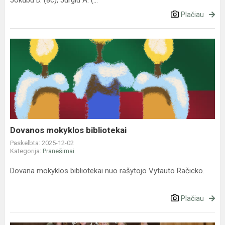
Jokūbu D. (8c), Jurgiu A. (...
Plačiau
Dovanos
mokyklos
bibliotekai
Dovanos mokyklos bibliotekai
Paskelbta: 2025-12-02
Kategorija:
Pranešimai
Dovana mokyklos bibliotekai nuo rašytojo Vytauto Račicko.
Plačiau