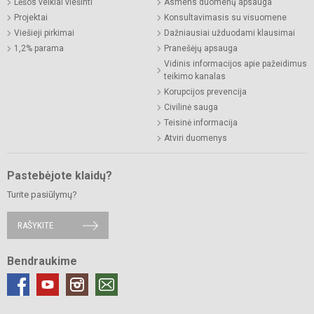
Lėšos veiklai viešinti
Asmens duomenų apsauga
Projektai
Konsultavimasis su visuomene
Viešieji pirkimai
Dažniausiai užduodami klausimai
1,2% parama
Pranešėjų apsauga
Vidinis informacijos apie pažeidimus
teikimo kanalas
Korupcijos prevencija
Civilinė sauga
Teisinė informacija
Atviri duomenys
Pastebėjote klaidų?
Turite pasiūlymų?
RAŠYKITE
Bendraukime