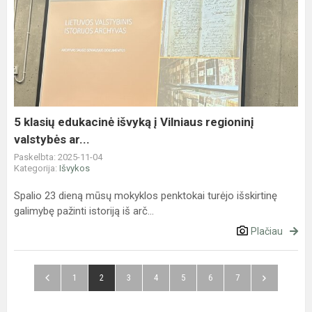
5
klasių
edukacinė
išvyką
į
Vilniaus
regioninį
valstybės
5 klasių edukacinė išvyką į Vilniaus regioninį
ar...
valstybės ar...
Paskelbta: 2025-11-04
Kategorija:
Išvykos
Spalio 23 dieną mūsų mokyklos penktokai turėjo išskirtinę
galimybę pažinti istoriją iš arč...
Plačiau
1
2
3
4
5
6
7