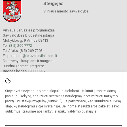
Steigėjas
Vilniaus miesto savivaldybė
Vilniaus Jeruzalės progimnazija
Savivaldybės biudžetinė įstaiga
Mokyklos g. 9 Vilnius 08413
Tel.
(8 5) 269 7772
Tel./ faks. (8 5) 269 7203
El. p.
rastine@jeruzale.vilnius.lm.lt
Duomenys kaupiami ir saugomi
Juridinių asmenų registre
Įmonės kodas 190000937
Šioje svetainėje naudojame slapukus siekdami užtikrinti jums teikiamų
© 2024. Vilniaus Jeruzalės progimnazija. Visos teisės saugomos.
Kopijuoti turinį be raštiško gimnazijos sutikimo griežtai draudžiama.
paslaugų kokybę, analizuoti svetainės naudojimą ir optimizuoti naršymo
patirtį. Spustelėję mygtuką „Sutinku“, jūs patvirtinate, kad sutinkate su visų
Prieinamumo paraiška
Slapukų valdymas
slapukų naudojimu šioje svetainėje. Jei norite atšaukti arba pakeisti savo
sutikimus, prašome apsilankyti
slapukų valdymo puslapyje
.
Sumanus būdas atnaujinti
mokyklos interneto
svetainę