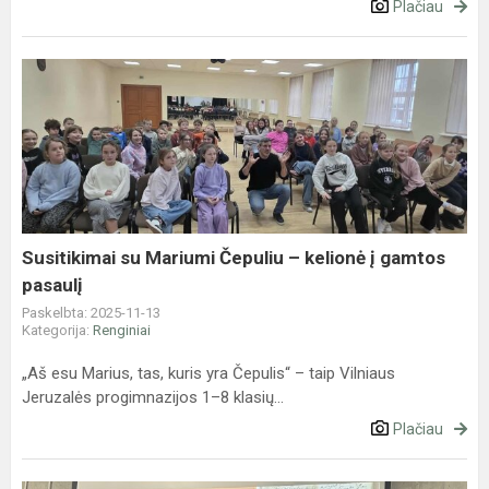
Plačiau
Susitikimai
su
Mariumi
Čepuliu
–
kelionė
į
gamtos
Susitikimai su Mariumi Čepuliu – kelionė į gamtos
pasaulį
pasaulį
Paskelbta: 2025-11-13
Kategorija:
Renginiai
„Aš esu Marius, tas, kuris yra Čepulis“ – taip Vilniaus
Jeruzalės progimnazijos 1–8 klasių...
Plačiau