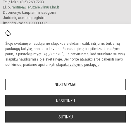
Tel./ faks. (8 5) 269 7203
El. p.
rastine@jeruzale.vilnius.lm.lt
Duomenys kaupiami ir saugomi
Juridinių asmenų registre
Įmonės kodas 190000937
Šioje svetainėje naudojame slapukus siekdami užtikrinti jums teikiamų
© 2024. Vilniaus Jeruzalės progimnazija. Visos teisės saugomos.
Kopijuoti turinį be raštiško gimnazijos sutikimo griežtai draudžiama.
paslaugų kokybę, analizuoti svetainės naudojimą ir optimizuoti naršymo
patirtį. Spustelėję mygtuką „Sutinku“, jūs patvirtinate, kad sutinkate su visų
Prieinamumo paraiška
Slapukų valdymas
slapukų naudojimu šioje svetainėje. Jei norite atšaukti arba pakeisti savo
sutikimus, prašome apsilankyti
slapukų valdymo puslapyje
.
Sumanus būdas atnaujinti
mokyklos interneto
svetainę
NUSTATYMAI
NESUTINKU
SUTINKU