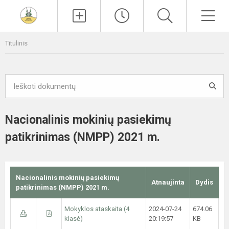
Paieška
Men
Titulinis
Nacionalinis mokinių pasiekimų
patikrinimas (NMPP) 2021 m.
Nacionalinis mokinių pasiekimų
Atnaujinta
Dydis
patikrinimas (NMPP) 2021 m.
Mokyklos ataskaita (4
2024-07-24
674.06
klasė)
20:19:57
KB