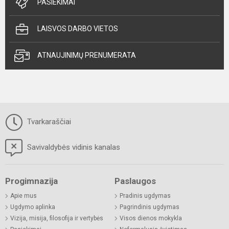
PASIEKIMAI
LAISVOS DARBO VIETOS
ATNAUJINIMŲ PRENUMERATA
Tvarkaraščiai
Savivaldybės vidinis kanalas
Progimnazija
Paslaugos
Apie mus
Pradinis ugdymas
Ugdymo aplinka
Pagrindinis ugdymas
Vizija, misija, filosofija ir vertybės
Visos dienos mokykla