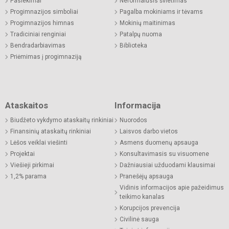
Pasiekimai
Neformalusis švietimas
Progimnazijos simboliai
Pagalba mokiniams ir tėvams
Progimnazijos himnas
Mokinių maitinimas
Tradiciniai renginiai
Patalpų nuoma
Bendradarbiavimas
Biblioteka
Priėmimas į progimnaziją
Ataskaitos
Informacija
Biudžeto vykdymo ataskaitų rinkiniai
Nuorodos
Finansinių ataskaitų rinkiniai
Laisvos darbo vietos
Lėšos veiklai viešinti
Asmens duomenų apsauga
Projektai
Konsultavimasis su visuomene
Viešieji pirkimai
Dažniausiai užduodami klausimai
1,2% parama
Pranešėjų apsauga
Vidinis informacijos apie pažeidimus
teikimo kanalas
Korupcijos prevencija
Civilinė sauga