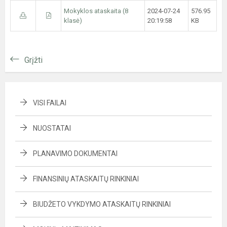
Mokyklos ataskaita (8
2024-07-24
576.95
klasė)
20:19:58
KB
Grįžti
VISI FAILAI
NUOSTATAI
PLANAVIMO DOKUMENTAI
FINANSINIŲ ATASKAITŲ RINKINIAI
BIUDŽETO VYKDYMO ATASKAITŲ RINKINIAI