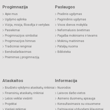
Progimnazija
Paslaugos
Apie mus
Pradinis ugdymas
Ugdymo aplinka
Pagrindinis ugdymas
Vizija, misija, filosofija ir vertybės
Visos dienos mokykla
Pasiekimai
Neformalusis švietimas
Progimnazijos simboliai
Pagalba mokiniams ir tėvams
Progimnazijos himnas
Mokinių maitinimas
Tradiciniai renginiai
Patalpų nuoma
Bendradarbiavimas
Biblioteka
Priėmimas į progimnaziją
Ataskaitos
Informacija
Biudžeto vykdymo ataskaitų rinkiniai
Nuorodos
Finansinių ataskaitų rinkiniai
Laisvos darbo vietos
Lėšos veiklai viešinti
Asmens duomenų apsauga
Projektai
Konsultavimasis su visuomene
Viešieji pirkimai
Dažniausiai užduodami klausimai