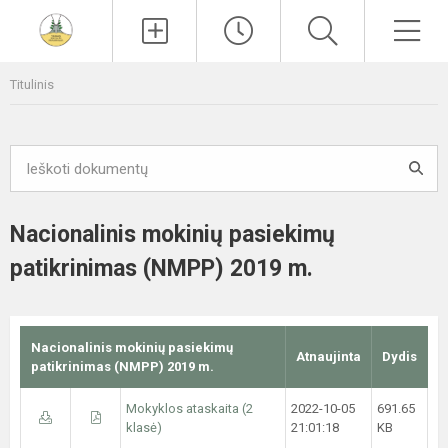
Paieška
Men
Titulinis
Nacionalinis mokinių pasiekimų
patikrinimas (NMPP) 2019 m.
Nacionalinis mokinių pasiekimų
Atnaujinta
Dydis
patikrinimas (NMPP) 2019 m.
Mokyklos ataskaita (2
2022-10-05
691.65
klasė)
21:01:18
KB