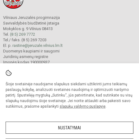
Vilniaus Jeruzalės progimnazija
Savivaldybės biudžetinė įstaiga
Mokyklos g. 9 Vilnius 08413
Tel.
(8 5) 269 7772
Tel./ faks. (8 5) 269 7203
El. p.
rastine@jeruzale.vilnius.lm.lt
Duomenys kaupiami ir saugomi
Juridinių asmenų registre
Įmonės kodas 190000937
Šioje svetainėje naudojame slapukus siekdami užtikrinti jums teikiamų
© 2024. Vilniaus Jeruzalės progimnazija. Visos teisės saugomos.
Kopijuoti turinį be raštiško gimnazijos sutikimo griežtai draudžiama.
paslaugų kokybę, analizuoti svetainės naudojimą ir optimizuoti naršymo
patirtį. Spustelėję mygtuką „Sutinku“, jūs patvirtinate, kad sutinkate su visų
Prieinamumo paraiška
Slapukų valdymas
slapukų naudojimu šioje svetainėje. Jei norite atšaukti arba pakeisti savo
sutikimus, prašome apsilankyti
slapukų valdymo puslapyje
.
Sumanus būdas atnaujinti
mokyklos interneto
svetainę
NUSTATYMAI