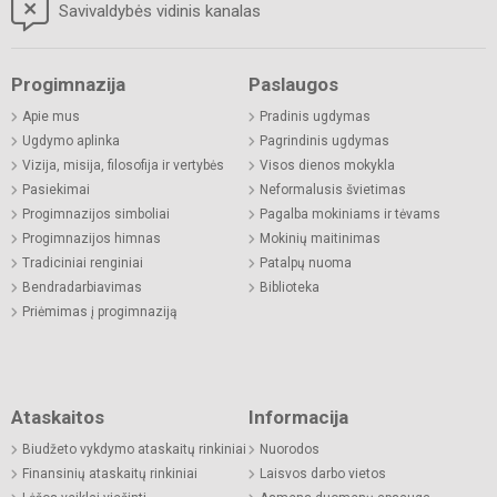
Savivaldybės vidinis kanalas
Progimnazija
Paslaugos
Apie mus
Pradinis ugdymas
Ugdymo aplinka
Pagrindinis ugdymas
Vizija, misija, filosofija ir vertybės
Visos dienos mokykla
Pasiekimai
Neformalusis švietimas
Progimnazijos simboliai
Pagalba mokiniams ir tėvams
Progimnazijos himnas
Mokinių maitinimas
Tradiciniai renginiai
Patalpų nuoma
Bendradarbiavimas
Biblioteka
Priėmimas į progimnaziją
Ataskaitos
Informacija
Biudžeto vykdymo ataskaitų rinkiniai
Nuorodos
Finansinių ataskaitų rinkiniai
Laisvos darbo vietos