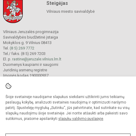
Steigėjas
Vilniaus miesto savivaldybė
Vilniaus Jeruzalės progimnazija
Savivaldybės biudžetinė įstaiga
Mokyklos g. 9 Vilnius 08413
Tel.
(8 5) 269 7772
Tel./ faks. (8 5) 269 7203
El. p.
rastine@jeruzale.vilnius.lm.lt
Duomenys kaupiami ir saugomi
Juridinių asmenų registre
Įmonės kodas 190000937
Šioje svetainėje naudojame slapukus siekdami užtikrinti jums teikiamų
© 2024. Vilniaus Jeruzalės progimnazija. Visos teisės saugomos.
Kopijuoti turinį be raštiško gimnazijos sutikimo griežtai draudžiama.
paslaugų kokybę, analizuoti svetainės naudojimą ir optimizuoti naršymo
patirtį. Spustelėję mygtuką „Sutinku“, jūs patvirtinate, kad sutinkate su visų
Prieinamumo paraiška
Slapukų valdymas
slapukų naudojimu šioje svetainėje. Jei norite atšaukti arba pakeisti savo
sutikimus, prašome apsilankyti
slapukų valdymo puslapyje
.
Sumanus būdas atnaujinti
mokyklos interneto
svetainę