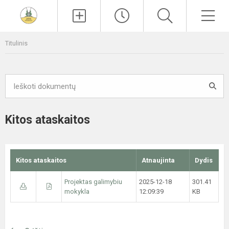
Paieška
Men
Titulinis
Kitos ataskaitos
Kitos ataskaitos
Atnaujinta
Dydis
Projektas galimybiu
2025-12-18
301.41
mokykla
12:09:39
KB