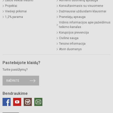
Lėšos veiklai viešinti
Asmens duomenų apsauga
Projektai
Konsultavimasis su visuomene
Viešieji pirkimai
Dažniausiai užduodami klausimai
1,2% parama
Pranešėjų apsauga
Vidinis informacijos apie pažeidimus
teikimo kanalas
Korupcijos prevencija
Civilinė sauga
Teisinė informacija
Atviri duomenys
Pastebėjote klaidų?
Turite pasiūlymų?
RAŠYKITE
Bendraukime