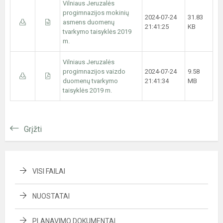
Vilniaus Jeruzalės
progimnazijos mokinių
2024-07-24
31.83
asmens duomenų
21:41:25
KB
tvarkymo taisyklės 2019
m.
Vilniaus Jeruzalės
progimnazijos vaizdo
2024-07-24
9.58
duomenų tvarkymo
21:41:34
MB
taisyklės 2019 m.
Grįžti
VISI FAILAI
NUOSTATAI
PLANAVIMO DOKUMENTAI