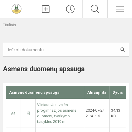
Paieška
Men
Titulinis
Asmens duomenų apsauga
Asmens duomenų apsauga
Atnaujinta
Dydis
Vilniaus Jeruzalės
progimnazijos asmens
2024-07-24
34.13
duomenų tvarkymo
21:41:16
KB
taisyklės 2019 m.