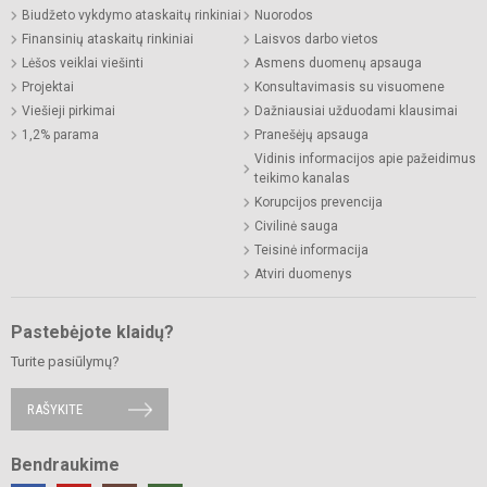
Biudžeto vykdymo ataskaitų rinkiniai
Nuorodos
Finansinių ataskaitų rinkiniai
Laisvos darbo vietos
Lėšos veiklai viešinti
Asmens duomenų apsauga
Projektai
Konsultavimasis su visuomene
Viešieji pirkimai
Dažniausiai užduodami klausimai
1,2% parama
Pranešėjų apsauga
Vidinis informacijos apie pažeidimus
teikimo kanalas
Korupcijos prevencija
Civilinė sauga
Teisinė informacija
Atviri duomenys
Pastebėjote klaidų?
Turite pasiūlymų?
RAŠYKITE
Bendraukime