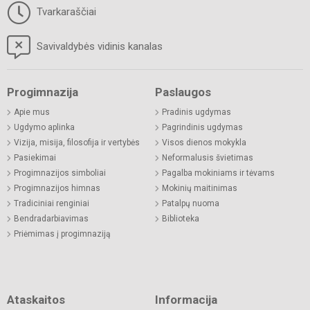
Tvarkaraščiai
Savivaldybės vidinis kanalas
Progimnazija
Paslaugos
Apie mus
Pradinis ugdymas
Ugdymo aplinka
Pagrindinis ugdymas
Vizija, misija, filosofija ir vertybės
Visos dienos mokykla
Pasiekimai
Neformalusis švietimas
Progimnazijos simboliai
Pagalba mokiniams ir tėvams
Progimnazijos himnas
Mokinių maitinimas
Tradiciniai renginiai
Patalpų nuoma
Bendradarbiavimas
Biblioteka
Priėmimas į progimnaziją
Ataskaitos
Informacija