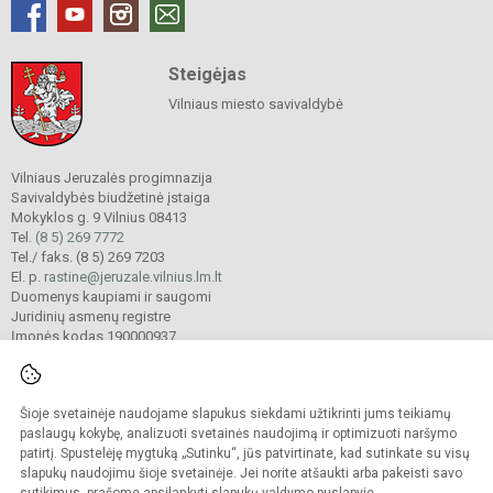
Steigėjas
Vilniaus miesto savivaldybė
Vilniaus Jeruzalės progimnazija
Savivaldybės biudžetinė įstaiga
Mokyklos g. 9 Vilnius 08413
Tel.
(8 5) 269 7772
Tel./ faks. (8 5) 269 7203
El. p.
rastine@jeruzale.vilnius.lm.lt
Duomenys kaupiami ir saugomi
Juridinių asmenų registre
Įmonės kodas 190000937
Šioje svetainėje naudojame slapukus siekdami užtikrinti jums teikiamų
© 2024. Vilniaus Jeruzalės progimnazija. Visos teisės saugomos.
Kopijuoti turinį be raštiško gimnazijos sutikimo griežtai draudžiama.
paslaugų kokybę, analizuoti svetainės naudojimą ir optimizuoti naršymo
patirtį. Spustelėję mygtuką „Sutinku“, jūs patvirtinate, kad sutinkate su visų
Prieinamumo paraiška
Slapukų valdymas
slapukų naudojimu šioje svetainėje. Jei norite atšaukti arba pakeisti savo